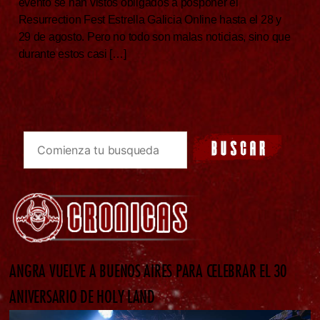
evento se han vistos obligados a posponer el
Resurrection Fest Estrella Galicia Online hasta el 28 y
29 de agosto. Pero no todo son malas noticias, sino que
durante estos casi […]
ANGRA VUELVE A BUENOS AIRES PARA CELEBRAR EL 30
ANIVERSARIO DE HOLY LAND