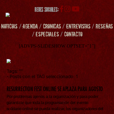
REDES SOCIALES:
NOTICIAS
/
AGENDA
/
CRONICAS
/
ENTREVISTAS
/
RESEÑAS
/
ESPECIALES
/
CONTACTO
[ADVPS-SLIDESHOW OPTSET="1"]
Tags:
""
- Posts con el TAG seleccionado: 1
RESURRECTION FEST ONLINE SE APLAZA PARA AGOSTO
Por problemas ajenos a la organización y para poder
garantizar que toda la programación del evento
solidario online se pueda realizar, los organizadores del