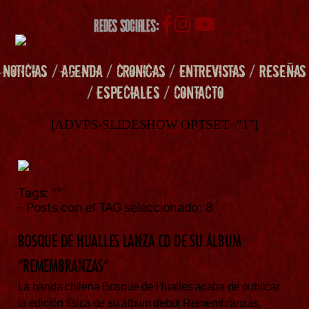
REDES SOCIALES:
NOTICIAS
/
AGENDA
/
CRONICAS
/
ENTREVISTAS
/
RESEÑAS
/
ESPECIALES
/
CONTACTO
[ADVPS-SLIDESHOW OPTSET="1"]
Tags:
""
- Posts con el TAG seleccionado: 8
BOSQUE DE HUALLES LANZA CD DE SU ÁLBUM
“REMEMBRANZAS”
La banda chilena Bosque de Hualles acaba de publicar
la edición física de su álbum debut Remembranzas,