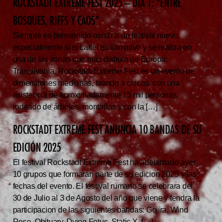
ROCKSTADT EXTREME FEST 2025 – DIA 1: “ENTRE
BOSQUES, RIFFS Y CAOS”
Siempre es bienvenido asistir a un festival nuevo,
especialmente si el cartel es llamativo y se realiza en
una de las zonas que más disfruto de Europa:
Transilvania. Rockstadt Extreme Fest es un evento de
dimensiones medianas, tirando a chicas, con una
asistencia de aproximadamente 15 mil personas,
rodeado de árboles, montañas y con la […]
ROCKSTADT EXTREME FEST ANUNCIA 10 BANDAS DE SU
EDICIÓN 2025
El festival Rockstadt Extreme Fest ha adelantado ayer
10 grupos que formaran parte de su edicion 2025 y las
fechas del evento. El festival rumano se celebrara del
30 de Julio al 3 de Agosto del año que viene y tendra la
participacion de las siguientes bandas: Gojira, Wind
Rose, Obituary, Dying Fetus, Static X, […]