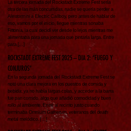
La tercera jornada del Rockstadt Extreme Fest sería
otra de las más concurridas, nadie se quería perder a
Alestorm ni a Electric Callboy, pero antes de hablar de
eso, vamos por el inicio, llegue mientras sonaba
Fittonia, la cual decidí ver desde lo lejos mientras me
alimentaba para una jornada que pintaría larga. Entre
para […]
ROCKSTADT EXTREME FEST 2025 – DIA 2: “FUEGO Y
CONJUROS”
En la segunda jornada del Rockstadt Extreme Fest se
notó una clara mejora en los puestos de comida y
bebida: ya no había largas colas, y acceder a la barra
fue pan comido, algo que añadió comodidad y buen
rollo al ambiente. Entré al recinto justo cuando
terminaba Omnium Gatherum, veteranos del death
metal melódico. […]