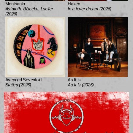
Montsanto
Haken
Astaroth, Bélcebu, Lucifer
In a fever dream (2026)
(2026)
Avenged Sevenfold
As It Is
Statica (2026)
As It Is (2026)