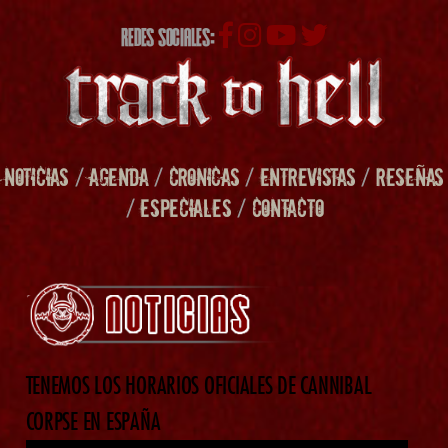
REDES SOCIALES:
NOTICIAS
/
AGENDA
/
CRONICAS
/
ENTREVISTAS
/
RESEÑAS
/
ESPECIALES
/
CONTACTO
TENEMOS LOS HORARIOS OFICIALES DE CANNIBAL
CORPSE EN ESPAÑA