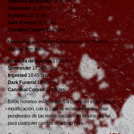
Apertura de puertas
18:00 hrs.
Stormruler
18:25 hrs.
Ingested
19:15 hrs.
Dark Funeral
20:10 hrs.
Cannibal Corpse
21:35 hrs.
Mientras que, en Madrid y Barcelona, los horarios
oficiales son estos:
Apertura de puertas
17:30 hrs.
Stormruler
17:55 hrs.
Ingested
18:45 hrs.
Dark Funeral
19:40 hrs.
Cannibal Corpse
21:05 hrs.
Estos horarios están sujetos a cualquier imprevisto o
modificación, con lo cual os recomendamos estar
pendientes de las redes sociales de Madness Live,
para cualquier cambio de última hora.