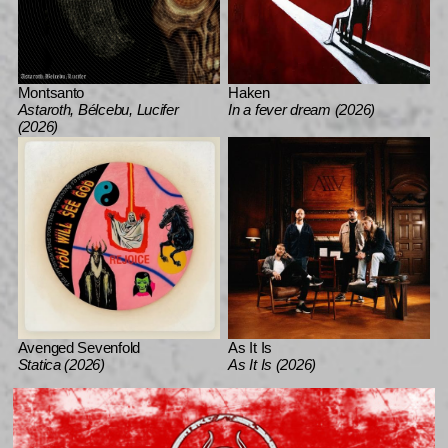
Montsanto
Haken
Astaroth, Bélcebu, Lucifer
In a fever dream (2026)
(2026)
Avenged Sevenfold
As It Is
Statica (2026)
As It Is (2026)