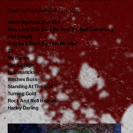
Death by Rock And Roll – Tracklist:
Death By Rock And Roll
Only Love Can Save Me Now (Ft. Matt Cameron y
Kim Thayil)
And So It Went (Ft. Tom Morello)
25
My Bones
Got So High
Broomsticks
Witches Burn
Standing At The Wall
Turning Gold
Rock And Roll Heaven
Harley Darling