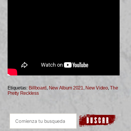
Etiquetas:
Billboard
,
New Album 2021
,
New Video
,
The
Pretty Reckless