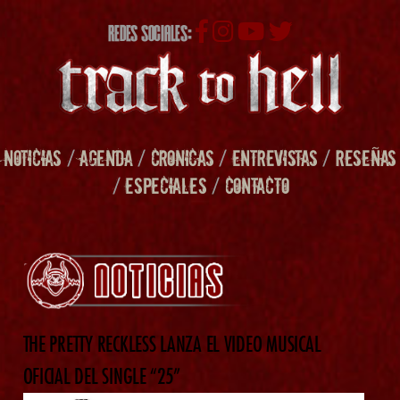
REDES SOCIALES:
NOTICIAS
/
AGENDA
/
CRONICAS
/
ENTREVISTAS
/
RESEÑAS
/
ESPECIALES
/
CONTACTO
THE PRETTY RECKLESS LANZA EL VIDEO MUSICAL
OFICIAL DEL SINGLE “25”