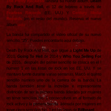
The Pretty Reckless
lanzará su nuevo álbum,
Death
By Rock And Roll
, el 12 de febrero a través de
Fearless Records
(EE. UU.) Y
Century Media
Records
(en el resto del mundo). Reserva el nuevo
álbum
aquí
.
La banda ha compartido el vídeo oficial de su nuevo
sencillo, “25”. Puedes encontrarlo aquí debajo.
Death By Rock And Roll, que sigue a
Light Me Up
de
2010,
Going To Hell
de 2014 y
Who You Selling For
de 2016, después del primer sencillo se coloca en el l
número 1 en las listas de rock en los EE. UU. Y se
mantuvo fuerte durante varias semanas. Marcó el quinto
sencillo número uno de la carrera de la banda. La
banda también tiene la increíble e impresionante
distinción de ser la primera banda liderada por mujeres
en tener sencillos No. 1 consecutivos en el formato de
rock activo y la primera banda liderada por mujeres en
tener cinco sencillos No. 1 en las listas de
Billboard
.