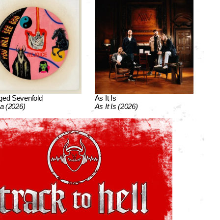
ged Sevenfold
As It Is
ca (2026)
As It Is (2026)