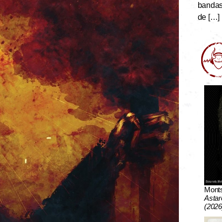
bandas 
de […]
Mont
Astar
(2026