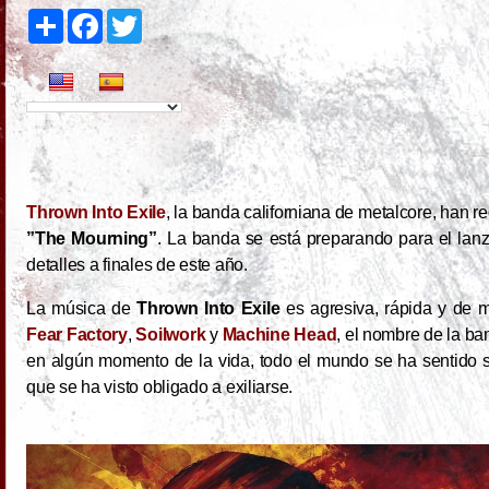
S
F
T
h
a
w
a
c
i
r
e
t
e
b
t
o
e
o
r
k
Thrown Into Exile
, la banda californiana de metalcore, han r
”The Mourning”
. La banda se está preparando para el la
detalles a finales de este año.
La música de
Thrown Into Exile
es agresiva, rápida y de 
Fear Factory
,
Soilwork
y
Machine Head
, el nombre de la b
en algún momento de la vida, todo el mundo se ha sentido s
que se ha visto obligado a exiliarse.