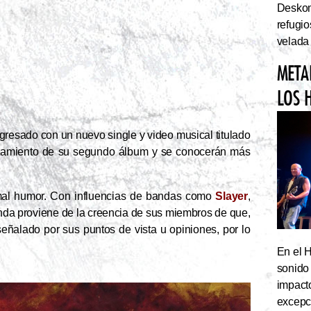
Deskom
refugi
velada
META
LOS 
egresado con un nuevo single y video musical titulado
nzamiento de su segundo álbum y se conocerán más
mal humor. Con influencias de bandas como
Slayer
,
anda proviene de la creencia de sus miembros de que,
eñalado por sus puntos de vista u opiniones, por lo
En el 
sonido
impact
excepc