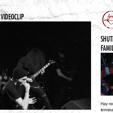
 VIDEOCLIP
SHUT
FAMI
Hay noc
termin