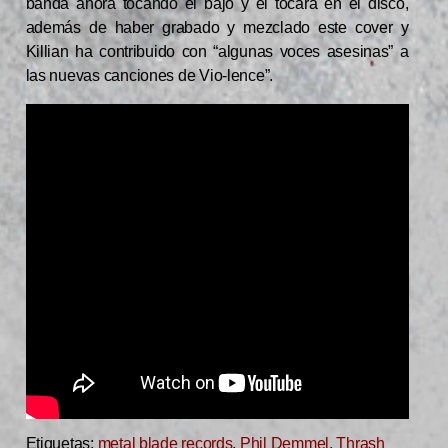
banda ahora tocando el bajo y él tocará en el disco,
además de haber grabado y mezclado este cover y
Killian ha contribuido con “algunas voces asesinas” a
las nuevas canciones de Vio-lence”.
Etiquetas:
metal blade records
,
Phil Demmel
,
Thrash