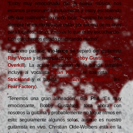
“Estoy muy emocionado con la nueva música, nos
estamos presionando mutuamente y estoy escribiendo
riffs que realmente no puedo tocar. Siempre he sido así,
siempre he escrito riffs que están por encima de mi nivel
para tocarlos, como, ‘Esto es lo que estoy escuchando’.
Con esto, hemos estado practicando mucho”.
En enero pasado,
Vio-lence
se separó del guitarrista
Ray Vegas
y lo reemplazó por
Bobby Gustafson
(ex-
Overkill
). La actual alineación de la banda también
incluye al vocalista
Sean Killian
, el baterista
Perry
Strickland
y el bajista
Christian Olde-Wolbers
(ex-
Fear Factory
).
“Tenemos una gran alineación”, dijo
Phil
. “Es muy
emocionante, Bobby Gustafson, toca ahora con
nosotros la guitarra y probablemente no toque ritmos en
esto; seguramente algunos solos, aunque es nuestro
guitarrista en vivo. Christian Olde-Wolbers está en la