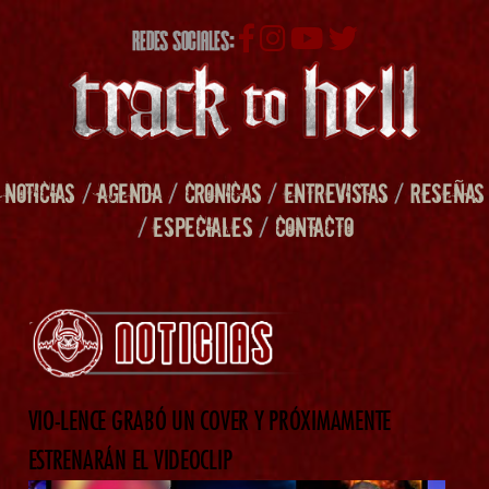
REDES SOCIALES:
NOTICIAS
/
AGENDA
/
CRONICAS
/
ENTREVISTAS
/
RESEÑAS
/
ESPECIALES
/
CONTACTO
VIO-LENCE GRABÓ UN COVER Y PRÓXIMAMENTE
ESTRENARÁN EL VIDEOCLIP