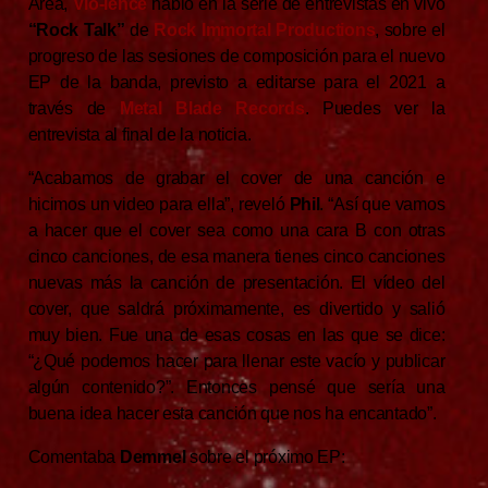
Area,
Vio-lence
habló en la serie de entrevistas en vivo
“Rock Talk”
de
Rock Immortal Productions
, sobre el
progreso de las sesiones de composición para el nuevo
EP de la banda, previsto a editarse para el 2021 a
través de
Metal Blade Records
. Puedes ver la
entrevista al final de la noticia.
“Acabamos de grabar el cover de una canción e
hicimos un video para ella”, reveló
Phil
. “Así que vamos
a hacer que el cover sea como una cara B con otras
cinco canciones, de esa manera tienes cinco canciones
nuevas más la canción de presentación. El vídeo del
cover, que saldrá próximamente, es divertido y salió
muy bien. Fue una de esas cosas en las que se dice:
“¿Qué podemos hacer para llenar este vacío y publicar
algún contenido?”. Entonces pensé que sería una
buena idea hacer esta canción que nos ha encantado”.
Comentaba
Demmel
sobre el próximo EP: