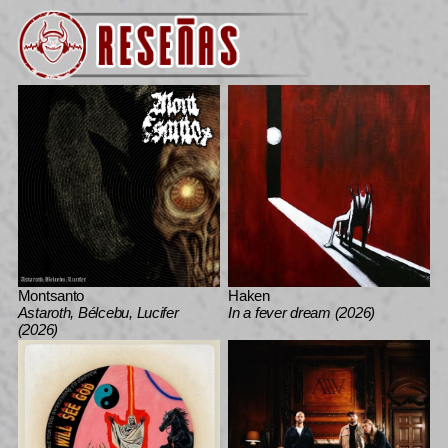
Montsanto
Haken
Astaroth, Bélcebu, Lucifer
In a fever dream (2026)
(2026)