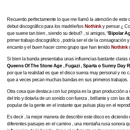
Recuerdo perfectamente lo que me llamó la atención de este d
debut discográfico para los madrileños
Nothink
y pensar ¿ Co
que suene tan bien , siendo su debut? , si amigos, “
Bipolar A
primer trabajo discográfico , podría ser el de la consagración y
encanto y el buen hacer como grupo que han tenido
Nothink
d
Si bien la banda presentaba unas influencias bastante clara
Queens Of The Stone Age , Fugazi , Sparta o Sunny Day R
por que la realidad es que el disco suena muy personal y no c
que a veces pecan muchas bandas en sus primeros trabajos.
Otra cosa que destaca con luz propia es la gran producción 
del trío y dotarla de un sonido con fuerza , brillante y con las
popular de la gente en el instante que pulsas play en el repro
Es decir , la mejor manera de describir este disco es diciendo
diferentes paisajes en el camino , una montaña rusa sonora q