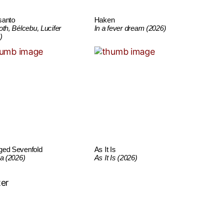
santo
Haken
oth, Bélcebu, Lucifer
In a fever dream (2026)
)
ged Sevenfold
As It Is
ca (2026)
As It Is (2026)