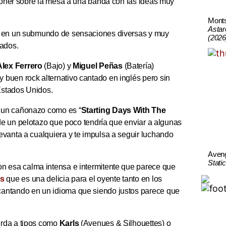
 poner sobre la mesa a una banda con las ideas muy
Mont
Astar
os en un submundo de sensaciones diversas y muy
(2026
cados.
Alex Ferrero
(Bajo) y
Miguel Peñas
(Batería)
buen rock alternativo cantado en inglés pero sin
Estados Unidos.
 un cañonazo como es “
Starting Days With The
a de un pelotazo que poco tendría que enviar a algunas
evanta a cualquiera y te impulsa a seguir luchando
Aven
Stati
con esa calma intensa e intermitente que parece que
as
que es una delicia para el oyente tanto en los
cantando en un idioma que siendo justos parece que
erda a tipos como
Karls
(Avenues & Silhouettes) o