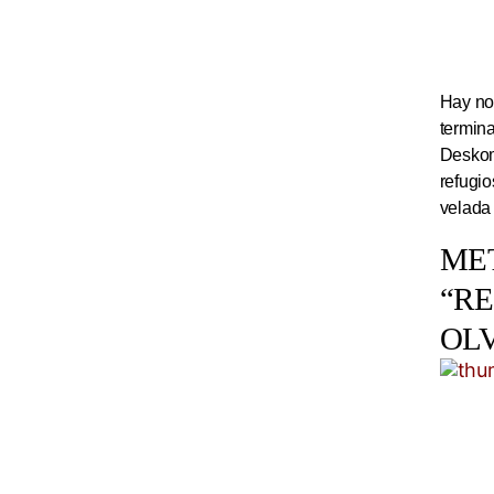
Hay noc
termin
Deskom
refugi
velada
ME
“R
OL