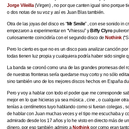
Jorge Vileilla
(Virgen) , no por que canten igual sino porque 
o dos notas de su voz y así es Juan Blas también.
Otra de las joyas del disco es “
Mr Smile
” , con ese sonido in 
empezaron a experimentar en “Vhiessu” y
Biffy Clyro
pulieron
curiosamente coincidiría con el segundo disco de
Nothink
(“Sp
Pero lo cierto es que no es un disco para analizar canción po
todas tienen luz propia y cualquiera podría haber sido single 
La banda se coronó como una de las grandes promesas del rock
de nuestras fronteras sería quedarse muy corto y no sólo edit
sino también uno de los mejores discos hechos en España dur
Pero y voy a hablar con todo el poder que me corresponde sa
mejor en lo que hicieras ya sea música , cine , o cualquier ot
tenías a centímetros tuyo hablando como si fueran colegas , s
de hablar con Juan muchas veces y el tipo me escuchaba y co
admirado desde los 17 años y lo he visto en directo más de u
dinero, por eso también admiro a
Nothink
por como eran tant