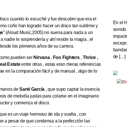
isco cuando lo escuché y fue descubrir que era el
En el 
mo coño han logrado hacer un disco tan sublime y
sonido
ge
” (Aloud Music,2005) no suena para nada a un
impact
 a nadie le sorprendería y ahí reside la magia , el
excepc
esde los primeros años de su carrera.
bandas 
de […]
s como pueden ser
Nirvana
,
Foo Fighters
,
Thrice ,
eal Estate
entre otras , estas eran meras referencias
ae en la comparación fácil y de manual , algo de lo
a manos de
Santi García
, que supo captar la esencia
 dosis de melodía justas para colarse en el imaginario
ductor y comienza el disco.
 que es un viaje hermoso de ida y vuelta , con
ue a pesar de que condensa a la perfección las