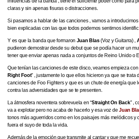
influencias de la banda , tiene el suficiente poder como para
claras y sin apenas fisuras o distracciones.
Si pasamos a hablar de las canciones , vamos a introducirn
bien explicadas con las que todos podemos sentirnos identifi
Y es que la banda que formaron
Juan Blas
(Voz y Guitarra) ,
pudieron demostrar desde su debut que se podía hacer un muy 
tener que enviar apenas nada a conjuntos de Reino Unido o 
Que tenían las canciones de este disco, veamos empieza con
Right Foot
” , justamente lo que ellos hicieron ya que se trat
canciones de Foo Fighters y que es un chute de energía que l
contra las adversidades que se te presenten.
La átmosfera noventera sobrevuela en “
Straight On Back
” , 
va a explotar pero no acaba de hacerlo y esa voz de
Juan Bl
tonos más aguerridos como en los paisajes más melódicos y 
fuera el suyo de toda la vida.
Además de la emoción que transmite al cantar y que me recu