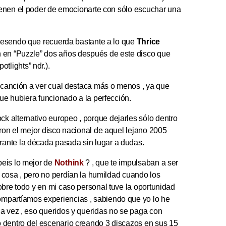
tienen el poder de emocionarte con sólo escuchar una
cresendo que recuerda bastante a lo que
Thrice
 en “Puzzle” dos años después de este disco que
otlights” ndr.).
r canción a ver cual destaca más o menos , ya que
que hubiera funcionado a la perfección.
 alternativo europeo , porque dejarles sólo dentro
aron el mejor disco nacional de aquel lejano 2005
ante la década pasada sin lugar a dudas.
beis lo mejor de
Nothink
? , que te impulsaban a ser
ra cosa , pero no perdían la humildad cuando los
obre todo y en mi caso personal tuve la oportunidad
mpartíamos experiencias , sabiendo que yo lo he
na vez , eso queridos y queridas no se paga con
o dentro del escenario creando 3 discazos en sus 15