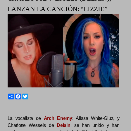
LANZAN LA CANCIÓN: “LIZZIE”
S
F
T
h
a
w
a
c
i
r
e
t
e
b
t
La vocalista de
Arch Enemy
: Alissa White-Gluz, y
o
e
o
r
Charlotte Wessels de
Delain
, se han unido y han
k