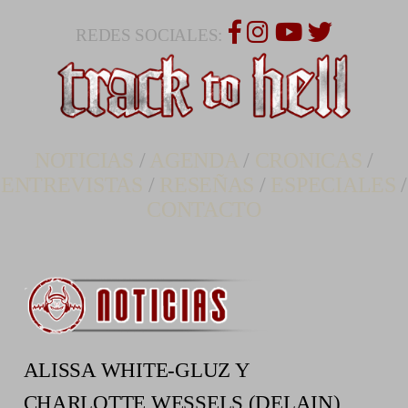
REDES SOCIALES:
NOTICIAS
/
AGENDA
/
CRONICAS
/
ENTREVISTAS
/
RESEÑAS
/
ESPECIALES
/
CONTACTO
ALISSA WHITE-GLUZ Y
CHARLOTTE WESSELS (DELAIN),