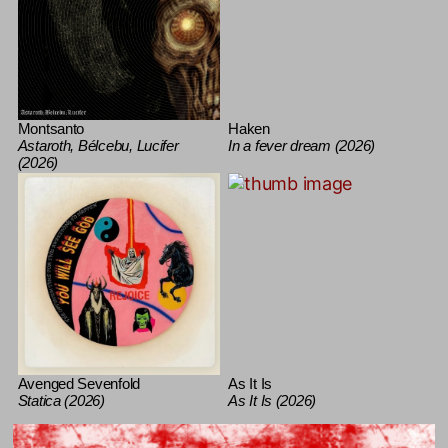
Montsanto
Haken
Astaroth, Bélcebu, Lucifer
In a fever dream (2026)
(2026)
Avenged Sevenfold
As It Is
Statica (2026)
As It Is (2026)