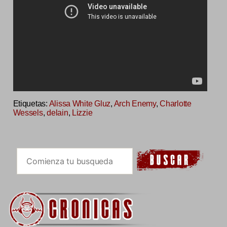
Etiquetas:
Alissa White Gluz
,
Arch Enemy
,
Charlotte
Wessels
,
delain
,
Lizzie