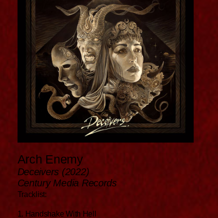
Arch Enemy
Deceivers (2022)
Century Media Records
Tracklist:
1. Handshake With Hell