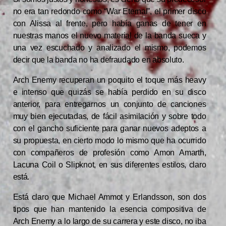
no era tan redondo como “War Eternal”, el primer disco
con Alissa al frente, pero había ganas de tener en
nuestras manos el nuevo material de la banda sueca y
una vez escuchado y analizado el mismo, podemos
decir que la banda no ha defraudado en absoluto.
Arch Enemy recuperan un poquito el toque más heavy
e intenso que quizás se había perdido en su disco
anterior, para entregarnos un conjunto de canciones
muy bien ejecutadas, de fácil asimilación y sobre todo
con el gancho suficiente para ganar nuevos adeptos a
su propuesta, en cierto modo lo mismo que ha ocurrido
con compañeros de profesión como Amon Amarth,
Lacuna Coil o Slipknot, en sus diferentes estilos, claro
está.
Está claro que Michael Ammot y Erlandsson, son dos
tipos que han mantenido la esencia compositiva de
Arch Enemy a lo largo de su carrera y este disco, no iba