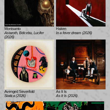
Montsanto
Haken
Astaroth, Bélcebu, Lucifer
In a fever dream (2026)
(2026)
Avenged Sevenfold
As It Is
Statica (2026)
As It Is (2026)