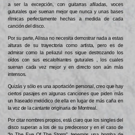
a ser la excepción, con guitarras afiladas, voces
guturales que suenan mejor que nunca y unas bases
rítmicas perfectamente hechas a medida de cada
canción del disco.
Por su parte, Alissa no necesita demostrar nada a estas
alturas de su trayectoria como artista, pero es de
admirar como la peliazul nos sigue destrozando los
oídos con sus escalofriantes guturales , los cuales
suenan cada vez mejor y en directo son aún más
intensos.
Quizás y sólo es una aportación personal, creo que hay
ciertos pasajes en algunas canciones que piden más
un fraseado melódico de ella en lugar de más caña en
la voz de la cantante originaria de Montreal.
Por citar nombres propios, está claro que los singles del
disco superan a los de su predecesor y en el caso de
“In The Eye Of The Storm”, tenemos una bomba de