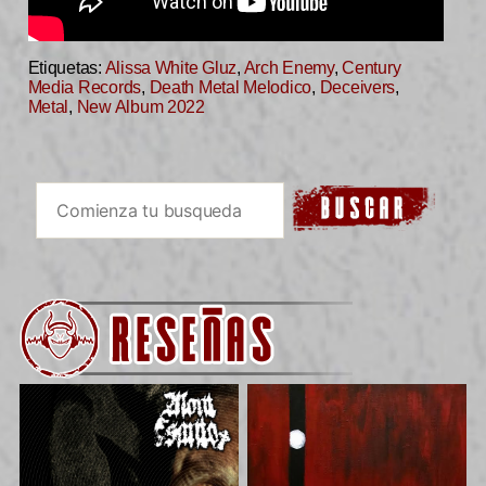
Etiquetas:
Alissa White Gluz
,
Arch Enemy
,
Century
Media Records
,
Death Metal Melodico
,
Deceivers
,
Metal
,
New Album 2022