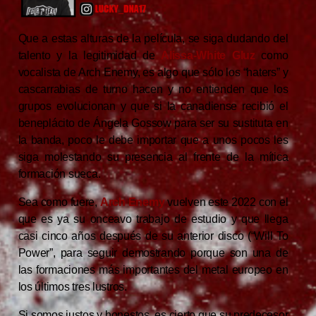
Que a estas alturas de la película, se siga dudando del
talento y la legitimidad de
Alissa-White Gluz
como
vocalista de Arch Enemy, es algo que sólo los “haters” y
cascarrabias de turno hacen y no entienden que los
grupos evolucionan y que si la canadiense recibió el
beneplácito de Ángela Gossow para ser su sustituta en
la banda, poco le debe importar que a unos pocos les
siga molestando su presencia al frente de la mítica
formación sueca.
Sea como fuere,
Arch Enemy
vuelven este 2022 con el
que es ya su onceavo trabajo de estudio y que llega
casi cinco años después de su anterior disco (“Will To
Power”, para seguir demostrando porque son una de
las formaciones más importantes del metal europeo en
los últimos tres lustros.
Si somos justos y honestos, es cierto que su predecesor