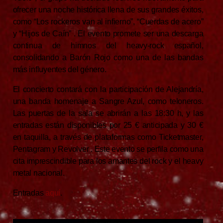
ofrecer una noche histórica llena de sus grandes éxitos,
como “Los rockeros van al infierno”, “Cuerdas de acero”
y “Hijos de Caín”
.
El evento promete ser una descarga
continua de himnos del heavy-rock español,
consolidando a Barón Rojo como una de las bandas
más influyentes del género.
El concierto contará con la participación de Alejandría,
una banda homenaje a Sangre Azul, como teloneros.
Las puertas de la sala se abrirán a las 18:30 h, y las
entradas están disponibles por 25 € anticipada y 30 €
en taquilla, a través de plataformas como Ticketmaster,
Pentagram y Revolver
.
Este evento se perfila como una
cita imprescindible para los amantes del rock y el heavy
metal nacional.
Entradas
aquí
.