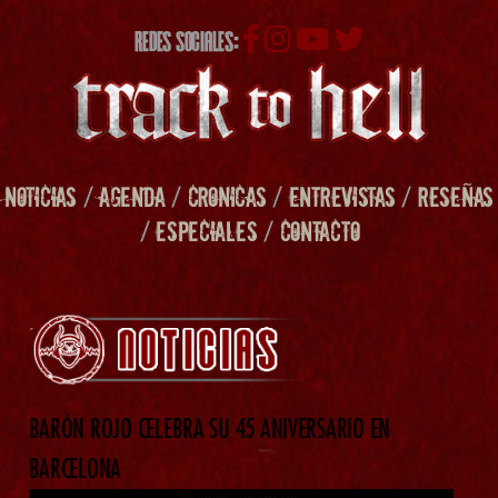
REDES SOCIALES:
NOTICIAS
/
AGENDA
/
CRONICAS
/
ENTREVISTAS
/
RESEÑAS
/
ESPECIALES
/
CONTACTO
BARÓN ROJO CELEBRA SU 45 ANIVERSARIO EN
BARCELONA