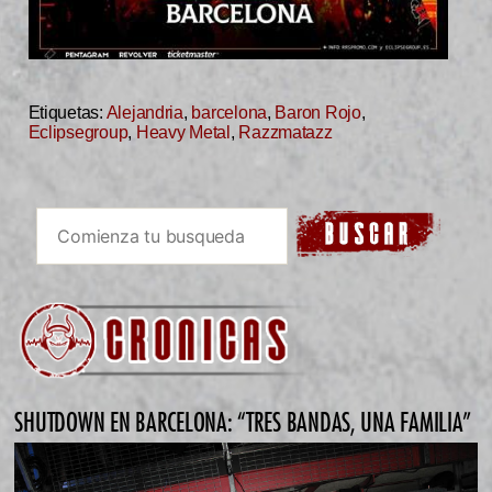
Etiquetas:
Alejandria
,
barcelona
,
Baron Rojo
,
Eclipsegroup
,
Heavy Metal
,
Razzmatazz
SHUTDOWN EN BARCELONA: “TRES BANDAS, UNA FAMILIA”