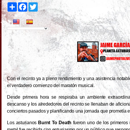
S
F
T
h
a
w
a
c
i
r
e
t
e
b
t
o
e
o
r
k
Con el recinto ya a pleno rendimiento y una asistencia notable
el verdadero comienzo del maratón musical.
Desde primera hora se respiraba un ambiente extraordina
descanso y los alrededores del recinto se llenaban de afic
conciertos pasados y planificando una jornada que prometía 
Los asturianos
Burnt To Death
fueron uno de los primeros
metal fue recibida con entusiasmo por un público que respon