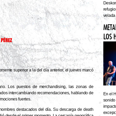
Deskom
refugi
velada
META
LOS 
mente superior a la del día anterior, el jueves marcó
rio. Los puestos de merchandising, las zonas de
ionados intercambiando recomendaciones, hablando de
En el 
emociones fuertes.
sonido
impact
 nombres destacados del día. Su descarga de death
excepc
dió desde el primer momento. La cercanía geográfica