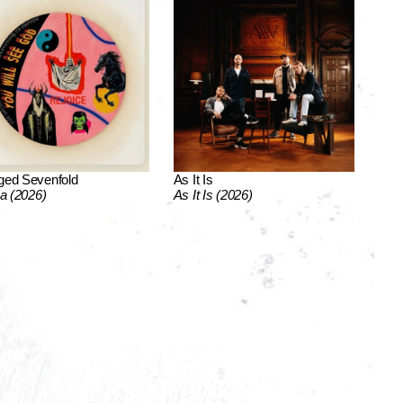
ged Sevenfold
As It Is
ca (2026)
As It Is (2026)