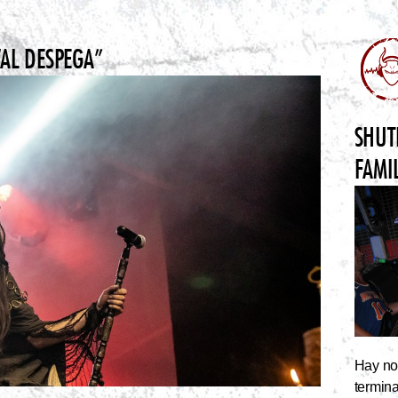
VAL DESPEGA”
SHUT
FAMI
Hay noc
termin