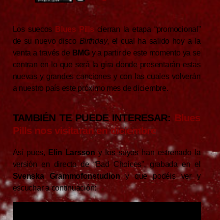
Los suecos
Blues Pills
cierran la etapa “promocional”
de su nuevo disco
Birthday
, el cual ha salido hoy a la
venta a través de
BMG
y a partir de este momento ya se
centran en lo que será la gira donde presentarán estas
nuevas y grandes canciones y con las cuales volverán
a nuestro país este próximo mes de diciembre.
TAMBIÉN TE PUEDE INTERESAR:
Blues
Pills nos visitarán en diciembre
Así pues,
Elin Larsson
y los suyos han estrenado la
versión en directo de “Bad Choices”, grabada en el
Svenska Grammofonstudion
y que podéis ver y
escuchar a continuación: