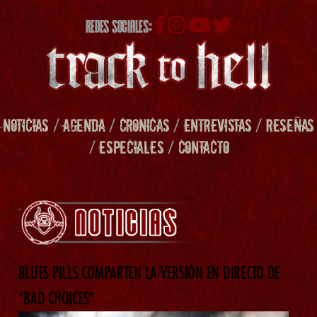
REDES SOCIALES:
NOTICIAS
/
AGENDA
/
CRONICAS
/
ENTREVISTAS
/
RESEÑAS
/
ESPECIALES
/
CONTACTO
BLUES PILLS COMPARTEN LA VERSIÓN EN DIRECTO DE
“BAD CHOICES”