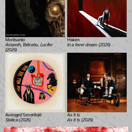
Montsanto
Haken
Astaroth, Bélcebu, Lucifer
In a fever dream (2026)
(2026)
Avenged Sevenfold
As It Is
Statica (2026)
As It Is (2026)