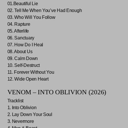
01.Beautiful Lie
02. Tell Me When You’ve Had Enough
03. Who Will You Follow
04. Rapture
05. Afterlife
06. Sanctuary
07. How Do I Heal
08. About Us
09. Calm Down
10. Self-Destruct
11. Forever Without You
12. Wide Open Heart
VENOM – INTO OBLIVION (2026)
Tracklist
1. Into Oblivion
2. Lay Down Your Soul
3. Nevermore