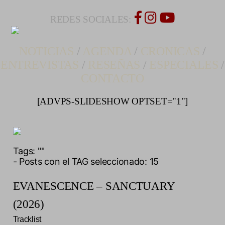
REDES SOCIALES:
NOTICIAS
/
AGENDA
/
CRONICAS
/
ENTREVISTAS
/
RESEÑAS
/
ESPECIALES
/
CONTACTO
[ADVPS-SLIDESHOW OPTSET="1"]
Tags:
""
- Posts con el TAG seleccionado: 15
EVANESCENCE – SANCTUARY
(2026)
Tracklist