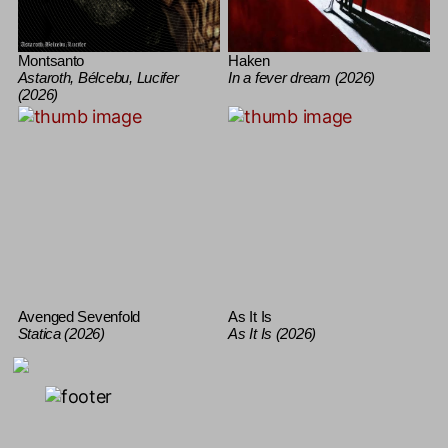
Montsanto
Haken
Astaroth, Bélcebu, Lucifer
In a fever dream (2026)
(2026)
Avenged Sevenfold
As It Is
Statica (2026)
As It Is (2026)