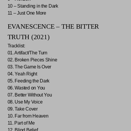
10 – Standing in the Dark
11 – Just One More
EVANESCENCE – THE BITTER
TRUTH (2021)
Tracklist:
01. Artifact/The Turn
02. Broken Pieces Shine
03. The Game Is Over
04. Yeah Right
05. Feeding the Dark
06. Wasted on You
07. Better Without You
08. Use My Voice
09. Take Cover
10. Far from Heaven
11. Part of Me
12. Blind Belief