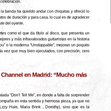
celebración.
í la banda ha querido andar con chiquitas y ofreció lo
os de duración y para casa, lo cual es de agradecer
ute del oyente.
es como el que da título al disco, que presenta un
ores y más infravalorados guitarristas en la historia
y You” o la moderna “Unstoppable”, mejoran un poquito
a la vez que muy bien ejecutados, con precisión, cero
d Channel en Madrid: “Mucho más
ada “Don’t Tell Me”, en donde a falta de sorprender
acompaña en esta sentida y hermosa pieza, ya que no
zy Hale, Maria Brink , Dorothy), sino que es la