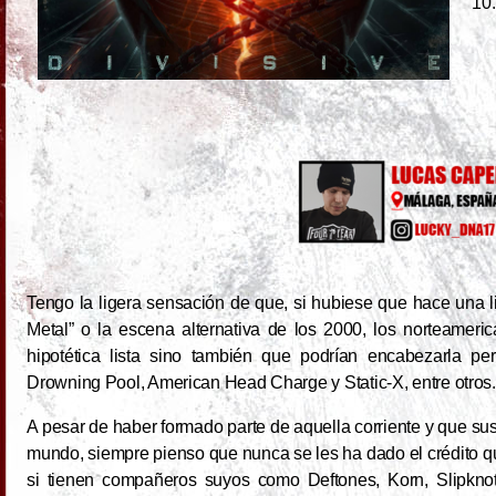
10
Tengo la ligera sensación de que, si hubiese que hace una l
Metal” o la escena alternativa de los 2000, los norteamer
hipotética lista sino también que podrían encabezarla p
Drowning Pool, American Head Charge y Static-X, entre otros.
A pesar de haber formado parte de aquella corriente y que sus
mundo, siempre pienso que nunca se les ha dado el crédito qu
si tienen compañeros suyos como Deftones, Korn, Slipkno