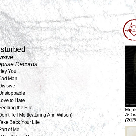
isturbed
visive
prise Records
 Hey You
 Bad Man
Divisive
 Unstoppable
Love to Hate
Feeding the Fire
Mont
Astar
Don’t Tell Me (featuring Ann Wilson)
(2026
Take Back Your Life
Part of Me