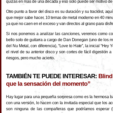
quizás en más de una década y eso solo puede ser motivo de 
Otro punto a favor del disco es su duración y su tracklist, aqu
que mejor sabe hacer, 10 temas de metal moderno en 40 minut
ya que no caen en el exceso y van directos al grano para disfr
Si nos ponemos a analizar las canciones, veremos como cort
bello solo de guitarra a cargo de Dan Donegan (uno de los mej
del Nu Metal, con diferencia), “Love to Hate”, la inicial “He
el nivel de su anterior disco y son cortes de fácil digestión 
riesgos, pero mucho acierto.
TAMBIÉN TE PUEDE INTERESAR:
Blin
que la sensación del momento”
Hay lugar para una pequeña sorpresa como es la hermosa bal
con una versión, lo hacen con la invitada especial que los 
son ninguna de las compañeras que podríamos esperar (Lz