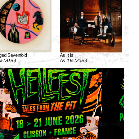
ged Sevenfold
As It Is
ca (2026)
As It Is (2026)