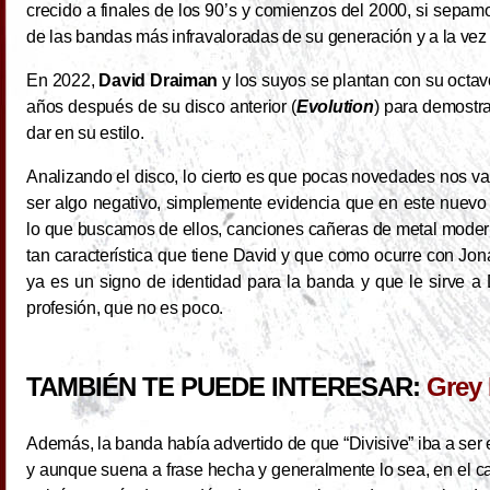
crecido a finales de los 90’s y comienzos del 2000, si sepamo
de las bandas más infravaloradas de su generación y a la vez 
En 2022,
David Draiman
y los suyos se plantan con su octavo
años después de su disco anterior (
Evolution
) para demostr
dar en su estilo.
Analizando el disco, lo cierto es que pocas novedades nos vam
ser algo negativo, simplemente evidencia que en este nuevo
lo que buscamos de ellos, canciones cañeras de metal moderno,
tan característica que tiene David y que como ocurre con Jo
ya es un signo de identidad para la banda y que le sirve 
profesión, que no es poco.
TAMBIÉN TE PUEDE INTERESAR:
Grey 
Además, la banda había advertido de que “Divisive” iba a se
y aunque suena a frase hecha y generalmente lo sea, en el c