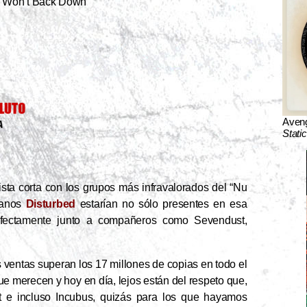
. Won’t Back Down
Aven
Stati
ista corta con los grupos más infravalorados del “Nu
icanos
Disturbed
estarían no sólo presentes en esa
erfectamente junto a compañeros como Sevendust,
 ventas superan los 17 millones de copias en todo el
e merecen y hoy en día, lejos están del respeto que,
t e incluso Incubus, quizás para los que hayamos