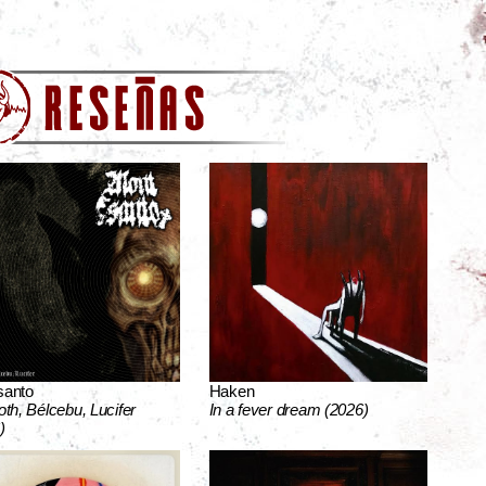
santo
Haken
oth, Bélcebu, Lucifer
In a fever dream (2026)
)