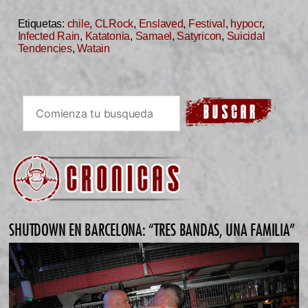
Etiquetas:
chile
,
CLRock
,
Enslaved
,
Festival
,
hypocr
,
Infected Rain
,
Katatonia
,
Samael
,
Satyricon
,
Suicidal
Tendencies
,
Watain
SHUTDOWN EN BARCELONA: “TRES BANDAS, UNA FAMILIA”