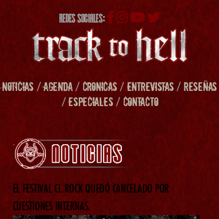
REDES SOCIALES:
NOTICIAS
/
AGENDA
/
CRONICAS
/
ENTREVISTAS
/
RESEÑAS
/
ESPECIALES
/
CONTACTO
EL FESTIVAL CL.ROCK QUEDÓ CANCELADO POR
CUESTIONES INTERNAS.