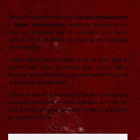
Debido a inconvenientes entre
Cacique Entertainment
y
Spider Producciones
, empresas encargadas en
organizar el festival que se celebraría en Chile el
próximo 10 de noviembre, el mismo queda cancelado
definitivamente
Según indican desde Spider Prod, se hizo todo lo
posible para hacer el evento, pero con la nueva
situación se les dificultaba lograr una experiencia como
la que estaban proponiendo.
Según se informó, algunas de las bandas participantes
realizarán sus shows de forma individual en Chile.
Se
vera si afecta las giras de varias bandas que tocaban
en Argentina y Brasil.