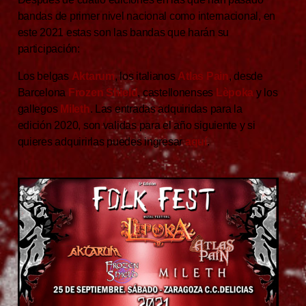
bandas de primer nivel nacional como internacional, en
este 2021 estas son las bandas que harán su
participación:
Los belgas
Aktarum
, los italianos
Atlas Pain
, desde
Barcelona
Frozen Shield
, castellonenses
Lèpoka
y los
gallegos
Mileth
. Las entradas adquiridas para la
edición 2020, son validas para el año siguiente y si
quieres adquirirlas puedes ingresar
aquí
.