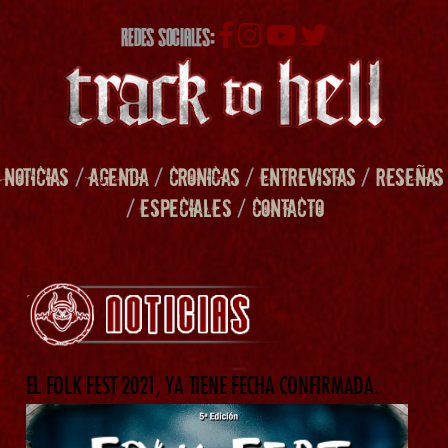
REDES SOCIALES:
NOTICIAS
/
AGENDA
/
CRONICAS
/
ENTREVISTAS
/
RESEÑAS
/
ESPECIALES
/
CONTACTO
EL FOLK FEST 2021, YA TIENE FECHA CONFIRMADA.