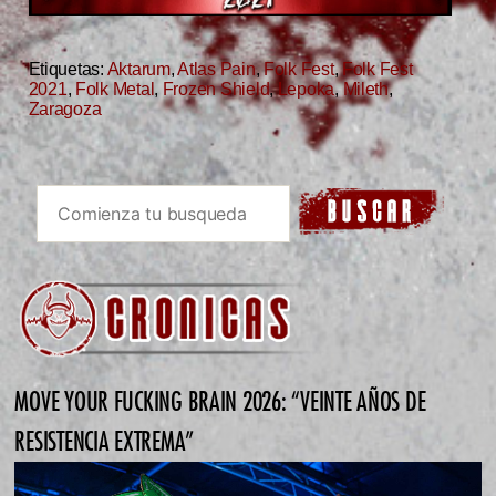
Etiquetas:
Aktarum
,
Atlas Pain
,
Folk Fest
,
Folk Fest
2021
,
Folk Metal
,
Frozen Shield
,
Lepoka
,
Mileth
,
Zaragoza
MOVE YOUR FUCKING BRAIN 2026: “VEINTE AÑOS DE
RESISTENCIA EXTREMA”