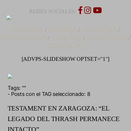
REDES SOCIALES:
NOTICIAS
/
AGENDA
/
CRONICAS
/
ENTREVISTAS
/
RESEÑAS
/
ESPECIALES
/
CONTACTO
[ADVPS-SLIDESHOW OPTSET="1"]
Tags:
""
- Posts con el TAG seleccionado: 8
TESTAMENT EN ZARAGOZA: “EL
LEGADO DEL THRASH PERMANECE
INTACTO”