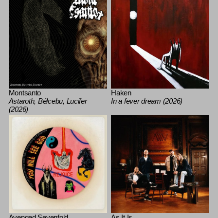
Montsanto
Haken
Astaroth, Bélcebu, Lucifer
In a fever dream (2026)
(2026)
Avenged Sevenfold
As It Is