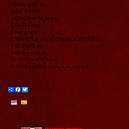
2. Dancing In Hell
3. Ava of Death
4. Crawl from the Ashes
5. As I Breathe
6. Memoriam
7. Where Your Rotting Corpse Lie (W.Y.R.C.L.)
8. All Shall Burn
9. Die from Within
10. The World We Knew
11. Die from Within (symphonic version)
S
F
T
h
a
w
a
c
i
r
e
t
e
b
t
o
e
o
r
k