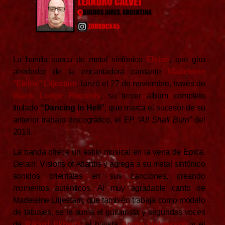
La banda sueca de metal sinfónico
Eleine
, que gira
alrededor de la encantadora cantante
Madeleine
‘‘Eleine’’ Liljestam
, lanzó el 27 de noviembre, través de
Black Lodge Records
, su tercer álbum completo
titulado
“Dancing In Hell”
, que marca el sucesor de su
anterior trabajo discográfico, el EP
“All Shall Burn”
del
2019.
La banda ofrece un estilo musical en la vena de Epica.
Delain, Visions of Atlantis y agrega a su metal sinfónico
sonidos orientales en sus canciones, creando
momentos auténticos. Al muy agradable canto de
Madeleine Liljestam, que también trabaja como modelo
de tatuajes, se le suma el guitarrista y segundas voces
de
Rikard Ekberg
; el bajista
Anton Helgesson
y el