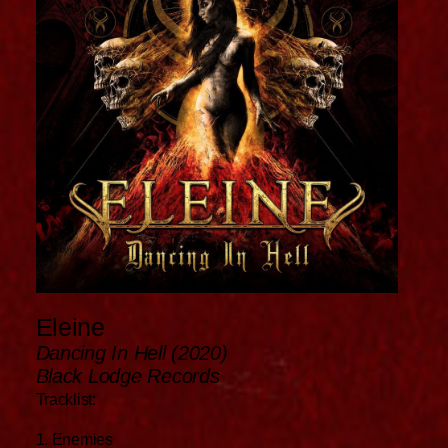
Eleine
Dancing In Hell (2020)
Black Lodge Records
Tracklist:
1. Enemies