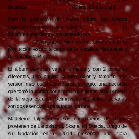
baterista
Jesper Sunnhagen
(Chine, Lord of Light).
Para la grabación del nuevo álbum, los suecos
regresaron una vez más al estudio
The Panic Room
, el
álbum es mezclado y masterizado por
Thomas “Plec”
Johansson
(Unmoored, Torchbearer); mientras que la
producción estuvo a cargo de la vocalista Madeleine y
del guitarrista Rikard.
El álbum viene en varios formatos y con 2 portadas
diferentes, una original a todo color y también una
versión más oscura en blanco y negro, una decisión
que tomó la banda por el amor que tienen al dark metal
de la vieja escuela. Definitivamente, ambas portadas
son dos esenciales para todos los fans.
Madeleine Liljestam y sus compañeros de banda
provienen de Landskrona, Skane, en Suecia. Luego de
su fundación en el 2014, presentan una clara