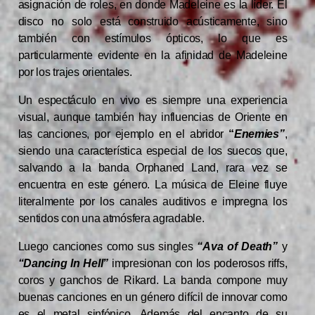
asignación de roles, en donde Madeleine es la líder. El
disco no solo está construido acústicamente, sino
también con estímulos ópticos, lo que es
particularmente evidente en la afinidad de Madeleine
por los trajes orientales.
Un espectáculo en vivo es siempre una experiencia
visual, aunque también hay influencias de Oriente en
las canciones, por ejemplo en el abridor
“
Enemies”
,
siendo una característica especial de los suecos que,
salvando a la banda Orphaned Land, rara vez se
encuentra en este género. La música de Eleine fluye
literalmente por los canales auditivos e impregna los
sentidos con una atmósfera agradable.
Luego canciones como sus singles
“Ava of Death”
y
“Dancing In Hell”
impresionan con los poderosos riffs,
coros y ganchos de Rikard. La banda compone muy
buenas canciones en un género difícil de innovar como
es el metal sinfónico. Además del encanto de su