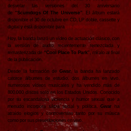
desvelar las versiones del 30 aniversario
de
“Scumdogs Of The Universe”
. El álbum estará
disponible el 30 de octubre en CD, LP doble, cassette y
digital y está disponible para
pre-pedido aquí
.
Hoy, la banda lanzó un vídeo de actuación clásico, con
la versión de audio recientemente remezclada y
remasterizada de
“Cool Place To Park”
, míralo al final
de la publicación.
Desde la formación de
Gwar
, la banda ha lanzado
catorce álbumes de estudio, dos álbumes en vivo,
numerosos vídeos musicales y ha vendido más de
800.000 discos solo en los Estados Unidos. Conocido
por su escandalosa violencia y humor sexual que a
menudo incorpora sátira social y política,
Gwar
ha
atraído elogios y controversias tanto por su música
como por sus presentaciones en vivo.