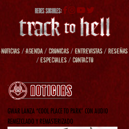
REDES SOCIALES:
NOTICIAS
/
AGENDA
/
CRONICAS
/
ENTREVISTAS
/
RESEÑAS
/
ESPECIALES
/
CONTACTO
GWAR LANZA “COOL PLACE TO PARK” CON AUDIO
REMEZCLADO Y REMASTERIZADO