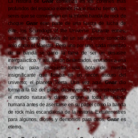
La historia de
Gwar
comienza en los confines más
profundos del espacio exterior. Hace mucho tiempo, los
seres que se convertirían en la infame banda de rock de
choque
Gwar
eran parte de una fuerza de lucha de
élite, los Scumdogs of the Universe. Durante eones,
sirvieron como esclavos de un ser supremo conocido
solo como el Maestro. Pero uno por uno, cada miembro
de la banda se ganó la fama de ser un desastre
intergaláctico. Y así, fueron desterrados, enviados a una
tontería para conquistar una bola de mierda
insignificante que flotaba en un rincón oscuro del
universo; el planeta Tierra. Una vez aquí,
Gwar
dio
forma a la faz del globo, destruyendo y reconstruyendo
el mundo natural y dando origen a toda la historia
humana antes de asentarse en su papel como la banda
de rock más escandalosa de la historia. Extraterrestres
para algunos, dioses y demonios para otros,
Gwar
es
eterno.