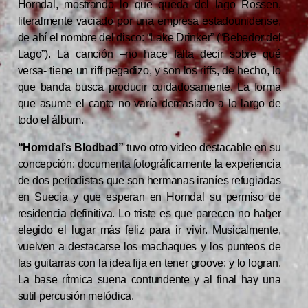
Horndal, mostrando lo que queda del lago Rossen,
literalmente vaciado por una empresa estadounidense,
de ahí el nombre del disco: “Lake Drinker” (“Bebedor del
Lago”). La canción –no hace falta decir sobre qué
versa- tiene un riff pegadizo, y son los riffs, de hecho, lo
que banda busca producir cuidadosamente. La forma
que asume el canto no varía demasiado a lo largo de
todo el álbum.
“Horndal’s Blodbad”
tuvo otro video destacable en su
concepción: documenta fotográficamente la experiencia
de dos periodistas que son hermanas iraníes refugiadas
en Suecia y que esperan en Horndal su permiso de
residencia definitiva. Lo triste es que parecen no haber
elegido el lugar más feliz para ir vivir. Musicalmente,
vuelven a destacarse los machaques y los punteos de
las guitarras con la idea fija en tener groove: y lo logran.
La base rítmica suena contundente y al final hay una
sutil percusión melódica.