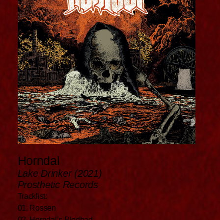
Horndal
Lake Drinker (2021)
Prosthetic Records
Tracklist:
01. Rossen
02. Horndal’s Blodbad