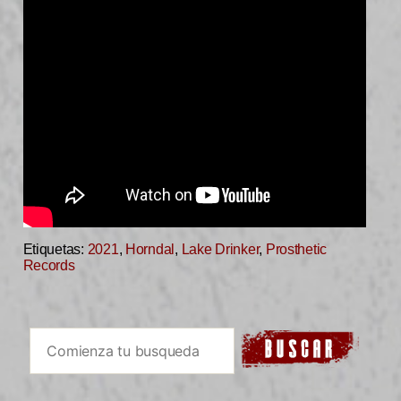
Etiquetas:
2021
,
Horndal
,
Lake Drinker
,
Prosthetic
Records