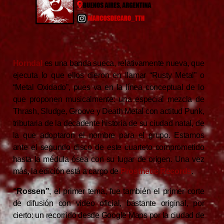
Horndal
es una banda sueca, relativamente nueva, que
ejecuta lo que ellos dieron en llamar “Rusty Metal” o
“Metal Oxidado”, pues va en la línea conceptual de lo
que proponen musicalmente: una especial mezcla de
Thrash, Sludge, Groove y Death Metal con actitud Punk,
tributaria de la decadente historia de su ciudad natal, de
la que adoptaron el nombre para el grupo. Estamos
ante el segundo disco de este cuarteto comprometido
hasta la médula ósea con su lugar de origen. Una vez
más, la edición está a cargo de
Prosthetic Records
.
“Rossen”
, el primer tema, fue también el primer corte
de difusión con video oficial, bastante original, por
cierto: un recorrido desde Google Maps por la ciudad de