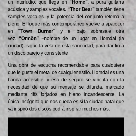
un interludio, que llega en
“Home”,
a pura guitarra
acústica y samples vocales.
“Thor Bear”
también tiene
samples vocales, y la potencia del conjunto retorna a
pleno. El toque más contemporáneo vuelve a aparecer
en
“Town Burner”
y el bajo sobresale otra
vez.
“Ormön”
–nombre de un lugar en Horndal (la
ciudad)- sigue la veta de esta sonoridad, para dar fin a
un disco parejo y consistente
Una obra de escucha recomendable para cualquiera
que le guste el metal de cualquier estilo. Horndal es una
banda accesible, y eso de seguro se vincula con la
necesidad de que su mensaje se difunda, marcado
mediante riffs forjados en hierro incandescente. La
única incógnita que nos queda es si la ciudad natal que
ya inspiró dos discos podrá inspirar muchos más.