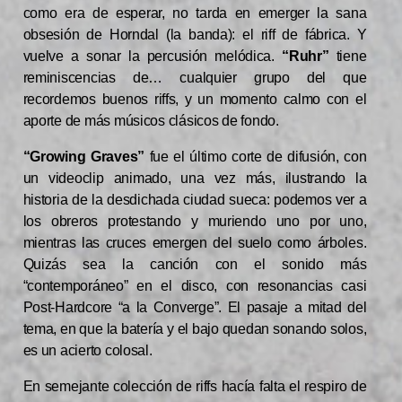
como era de esperar, no tarda en emerger la sana
obsesión de Horndal (la banda): el riff de fábrica. Y
vuelve a sonar la percusión melódica.
“Ruhr”
tiene
reminiscencias de… cualquier grupo del que
recordemos buenos riffs, y un momento calmo con el
aporte de más músicos clásicos de fondo.
“Growing Graves”
fue el último corte de difusión, con
un videoclip animado, una vez más, ilustrando la
historia de la desdichada ciudad sueca: podemos ver a
los obreros protestando y muriendo uno por uno,
mientras las cruces emergen del suelo como árboles.
Quizás sea la canción con el sonido más
“contemporáneo” en el disco, con resonancias casi
Post-Hardcore “a la Converge”. El pasaje a mitad del
tema, en que la batería y el bajo quedan sonando solos,
es un acierto colosal.
En semejante colección de riffs hacía falta el respiro de