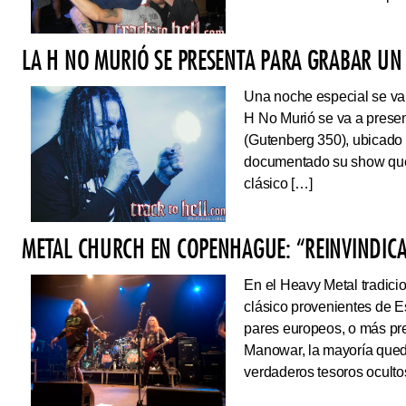
LA H NO MURIÓ SE PRESENTA PARA GRABAR UN 
Una noche especial se va 
H No Murió se va a presen
(Gutenberg 350), ubicado 
documentado su show que 
clásico […]
METAL CHURCH EN COPENHAGUE: “REINVINDIC
En el Heavy Metal tradici
clásico provenientes de E
pares europeos, o más pre
Manowar, la mayoría queda
verdaderos tesoros ocultos