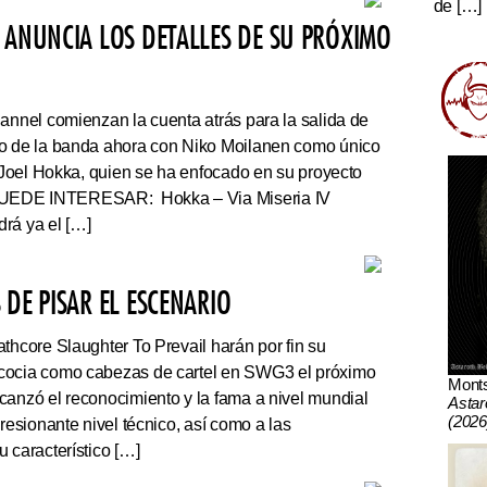
de […]
 ANUNCIA LOS DETALLES DE SU PRÓXIMO
nnel comienzan la cuenta atrás para la salida de
co de la banda ahora con Niko Moilanen como único
e Joel Hokka, quien se ha enfocado en su proyecto
UEDE INTERESAR: Hokka – Via Miseria IV
rá ya el […]
DE PISAR EL ESCENARIO
thcore Slaughter To Prevail harán por fin su
cocia como cabezas de cartel en SWG3 el próximo
Mont
canzó el reconocimiento y la fama a nivel mundial
Astar
(2026
presionante nivel técnico, así como a las
 característico […]