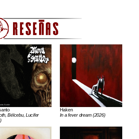
santo
Haken
oth, Bélcebu, Lucifer
In a fever dream (2026)
)