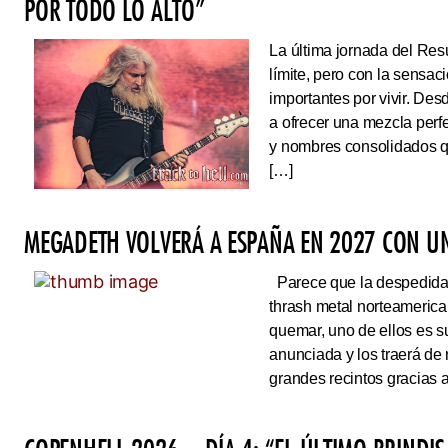
POR TODO LO ALTO”
La última jornada del Resu
límite, pero con la sens
importantes por vivir. Des
a ofrecer una mezcla perf
y nombres consolidados q
[…]
MEGADETH VOLVERÁ A ESPAÑA EN 2027 CON UN
Parece que la despedida d
thrash metal norteameric
quemar, uno de ellos es s
anunciada y los traerá de
grandes recintos gracias 