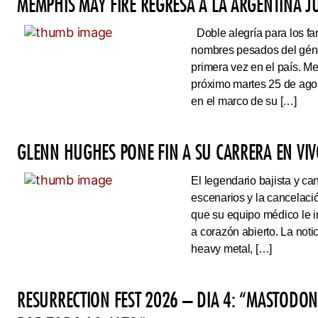
MEMPHIS MAY FIRE REGRESA A LA ARGENTINA J
Doble alegría para los fa
nombres pesados del géne
primera vez en el país. Me
próximo martes 25 de ago
en el marco de su […]
GLENN HUGHES PONE FIN A SU CARRERA EN VI
El legendario bajista y ca
escenarios y la cancelaci
que su equipo médico le 
a corazón abierto. La noti
heavy metal, […]
RESURRECTION FEST 2026 – DIA 4: “MASTODO