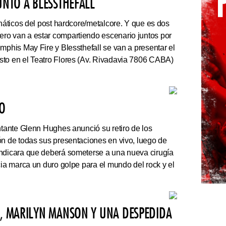
UNTO A BLESSTHEFALL
náticos del post hardcore/metalcore. Y que es dos
ro van a estar compartiendo escenario juntos por
mphis May Fire y Blessthefall se van a presentar el
sto en el Teatro Flores (Av. Rivadavia 7806 CABA)
VO
ntante Glenn Hughes anunció su retiro de los
ón de todas sus presentaciones en vivo, luego de
indicara que deberá someterse a una nueva cirugía
cia marca un duro golpe para el mundo del rock y el
N, MARILYN MANSON Y UNA DESPEDIDA