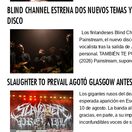
BLIND CHANNEL ESTRENA DOS NUEVOS TEMAS Y
DISCO
Los finlandeses Blind Cha
Painstream, el nuevo dis
vocalista tras la salida d
personal. TAMBIÉN TE P
(2026) Painstream, supond
SLAUGHTER TO PREVAIL AGOTÓ GLASGOW ANTES 
Los gigantes rusos del dea
esperada aparición en Es
10 de agosto. La banda al
gracias, en parte, a su im
inconfundibles voces de su