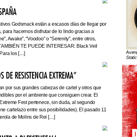
ESPAÑA
tivos Godsmack están a escasos días de llegar por
, para hacernos disfrutar de lo lindo gracias a
”, Awake”, “Voodoo” o “Serenity”, entre otros,
r. TAMBIÉN TE PUEDE INTERESAR: Black Veil
Aven
Para los […]
Stati
S DE RESISTENCIA EXTREMA”
an por sus grandes cabezas de cartel y otros que
ndibles por el ambiente que consiguen crear. El
Extreme Fest pertenece, sin duda, al segundo
ne cartelazo entre sus posibilidades). El pasado 11
serola de Molins de Rei […]