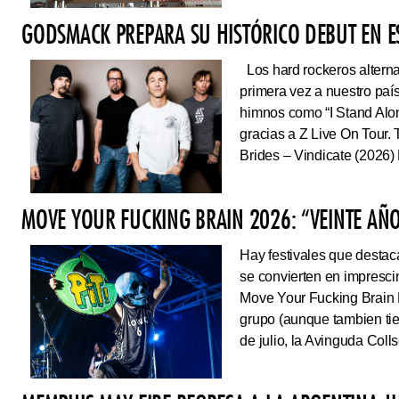
GODSMACK PREPARA SU HISTÓRICO DEBUT EN 
Los hard rockeros alterna
primera vez a nuestro país
himnos como “I Stand Alone
gracias a Z Live On Tou
Brides – Vindicate (2026) 
MOVE YOUR FUCKING BRAIN 2026: “VEINTE AÑO
Hay festivales que destac
se convierten en impresci
Move Your Fucking Brain 
grupo (aunque tambien tie
de julio, la Avinguda Coll