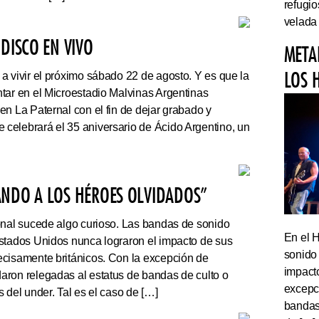
refugi
velada
DISCO EN VIVO
META
LOS 
a vivir el próximo sábado 22 de agosto. Y es que la
tar en el Microestadio Malvinas Argentinas
en La Paternal con el fin de dejar grabado y
celebrará el 35 aniversario de Ácido Argentino, un
ANDO A LOS HÉROES OLVIDADOS”
onal sucede algo curioso. Las bandas de sonido
En el 
stados Unidos nunca lograron el impacto de sus
sonido
cisamente británicos. Con la excepción de
impact
ron relegadas al estatus de bandas de culto o
excepc
 del under. Tal es el caso de […]
bandas 