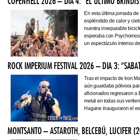
COPENHELL 2026 – DÍA 4: “EL ÚLTIMO BRINDIS
En esta última jornada de
espléndido de calor y cie
nuestra inseparable bicicl
esperaba con Psychomoshe
un espectáculo intenso de
ROCK IMPERIUM FESTIVAL 2026 – DIA 3: “SAB
Tras el impacto de Iron 
aún guardaba pólvora para 
aficionados regresaron a 
metal en todas sus vertie
Hagane inauguraron el esc
MONTSANTO – ASTAROTH, BELCEBÚ, LUCIFER (2