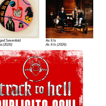
ged Sevenfold
As It Is
ca (2026)
As It Is (2026)