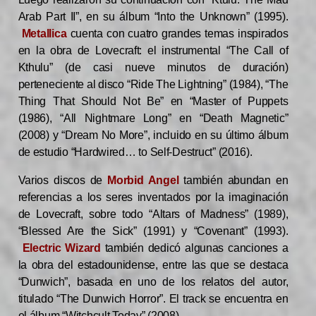
Arab Part II”, en su álbum “Into the Unknown” (1995).
Metallica
cuenta con cuatro grandes temas inspirados
en la obra de Lovecraft: el instrumental “The Call of
Kthulu” (de casi nueve minutos de duración)
perteneciente al disco “Ride The Lightning” (1984), “The
Thing That Should Not Be” en “Master of Puppets
(1986), “All Nightmare Long” en “Death Magnetic”
(2008) y “Dream No More”, incluido en su último álbum
de estudio “Hardwired… to Self-Destruct” (2016).
Varios discos de
Morbid Angel
también abundan en
referencias a los seres inventados por la imaginación
de Lovecraft, sobre todo “Altars of Madness” (1989),
“Blessed Are the Sick” (1991) y “Covenant” (1993).
Electric Wizard
también dedicó algunas canciones a
la obra del estadounidense, entre las que se destaca
“Dunwich”, basada en uno de los relatos del autor,
titulado “The Dunwich Horror”. El track se encuentra en
el álbum “Witchcult Today” (2008).