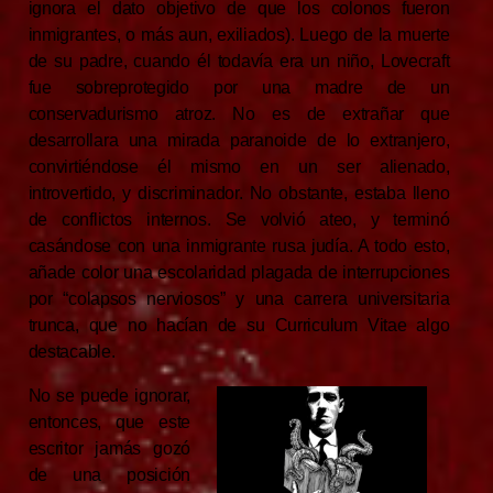
ignora el dato objetivo de que los colonos fueron
inmigrantes, o más aun, exiliados). Luego de la muerte
de su padre, cuando él todavía era un niño, Lovecraft
fue sobreprotegido por una madre de un
conservadurismo atroz. No es de extrañar que
desarrollara una mirada paranoide de lo extranjero,
convirtiéndose él mismo en un ser alienado,
introvertido, y discriminador. No obstante, estaba lleno
de conflictos internos. Se volvió ateo, y terminó
casándose con una inmigrante rusa judía. A todo esto,
añade color una escolaridad plagada de interrupciones
por “colapsos nerviosos” y una carrera universitaria
trunca, que no hacían de su Curriculum Vitae algo
destacable.
No se puede ignorar,
entonces, que este
escritor jamás gozó
de una posición