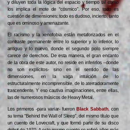
y diluyen toda la lógica del espacio y tiempo tal como
los implica el mote de “cósmico”. Por eso, todo es
cuestión de dimensiones: todo es dudoso, incierto, tanto
que es ominoso y amenazante.
El racismo y la xenofobia están metaforizados en el
contraste permanente entre lo superior y lo inferior, lo
antiguo y lo nuevo, donde el segundo polo siempre
carece de derechos.
De esta manera, el gran encanto
de la obra de este autor, no reside en inferirlos –donde
no son explícitos- sino en el sentido de las
dimensiones, en la vaga intuición de lo
estructuralmente incomprensible, de lo aterradoramente
trascendente. Y eso cautiva imaginaciones, entre ellas,
las de numerosos músicos de Heavy Metal.
Los primeros -para variar- fueron
Black Sabbath
, con
su tema “Behind the Wall of Sleep”, del mismo título que
un cuento de Lovecraft, y que formó parte de su disco
debut de 1970. A este mismo cuento se refirió años más