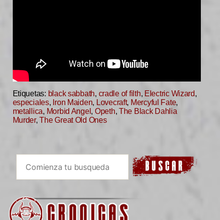
Etiquetas:
black sabbath
,
cradle of filth
,
Electric Wizard
,
especiales
,
Iron Maiden
,
Lovecraft
,
Mercyful Fate
,
metallica
,
Morbid Angel
,
Opeth
,
The Black Dahlia
Murder
,
The Great Old Ones