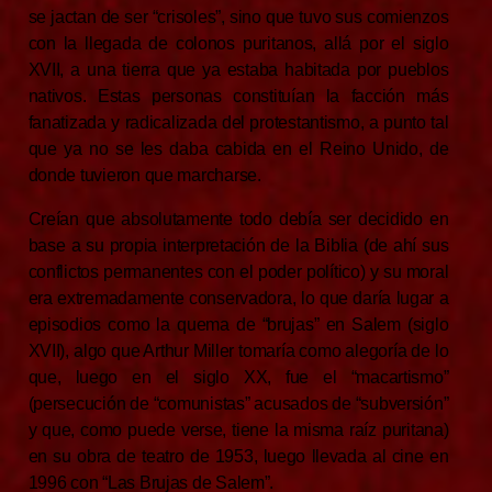
se jactan de ser “crisoles”, sino que tuvo sus comienzos
con la llegada de colonos puritanos, allá por el siglo
XVII, a una tierra que ya estaba habitada por pueblos
nativos. Estas personas constituían la facción más
fanatizada y radicalizada del protestantismo, a punto tal
que ya no se les daba cabida en el Reino Unido, de
donde tuvieron que marcharse.
Creían que absolutamente todo debía ser decidido en
base a su propia interpretación de la Biblia (de ahí sus
conflictos permanentes con el poder político) y su moral
era extremadamente conservadora, lo que daría lugar a
episodios como la quema de “brujas” en Salem (siglo
XVII), algo que Arthur Miller tomaría como alegoría de lo
que, luego en el siglo XX, fue el “macartismo”
(persecución de “comunistas” acusados de “subversión”
y que, como puede verse, tiene la misma raíz puritana)
en su obra de teatro de 1953, luego llevada al cine en
1996 con “Las Brujas de Salem”.