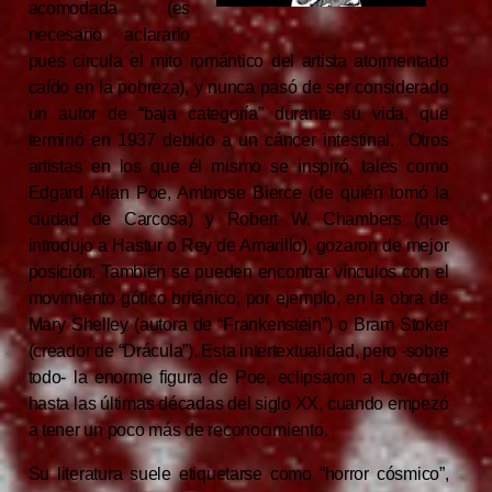
acomodada (es
necesario aclararlo
pues circula el mito romántico del artista atormentado
caído en la pobreza), y nunca pasó de ser considerado
un autor de “baja categoría” durante su vida, que
terminó en 1937 debido a un cáncer intestinal.
Otros
artistas en los que él mismo se inspiró, tales como
Edgard Allan Poe, Ambrose Bierce (de quién tomó la
ciudad de Carcosa) y Robert W. Chambers (que
introdujo a Hastur o Rey de Amarillo), gozaron de mejor
posición. También se pueden encontrar vínculos con el
movimiento gótico británico, por ejemplo, en la obra de
Mary Shelley (autora de “Frankenstein”) o Bram Stoker
(creador de “Drácula”). Esta intertextualidad, pero -sobre
todo- la enorme figura de Poe, eclipsaron a Lovecraft
hasta las últimas décadas del siglo XX, cuando empezó
a tener un poco más de reconocimiento.
Su literatura suele etiquetarse como “horror cósmico”,