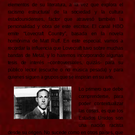
elementos de su literatura, a la vez que explora el
racismo estructural de la sociedad y la cultura
estadounidenses, factor que atravesó también la
personalidad y obra de este escritor. El canal HBO
emite “Lovecraft Country”, basada en la novela
homónima de Matt Ruff.
En este especial, vamos a
recordar la influencia que Lovecraft tuvo sobre muchas
bandas de Metal, y lo haremos incorporando algunas
tesis de interés –controversiales, quizás- para su
público lector (escuche o no música pesada) y para
quienes siguen a grupos que se inspiran en su arte.
Lo primero que debe
comprenderse, para
poder contextualizar
las cosas, es que los
Estados Unidos son
una nación racista
desde su origen. No sucede como en otros países, que