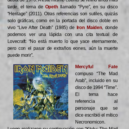
tarde, el tema de
Opeth
llamado “Pyre”, en su disco
“Heritage” (2011).
Otras referencias son sutiles, quizás
solo gráficas, como en la portada del disco doble en
vivo “Live After Death” (1985) de
Iron Maiden
, donde
podemos ver una lápida con una cita textual de
Lovecraft: “No está muerto lo que yace eternamente,
pero con el pasar de extraños eones, aún la muerte
puede morir”.
Mercyful Fate
compuso “The Mad
Arab”, incluido en su
disco de 1994 “Time”.
El tema hace
referencia al
personaje que se
dice escribió el mítico
Necronomicon.
Luego realizaron su continuación con “Ktulu: The Mad