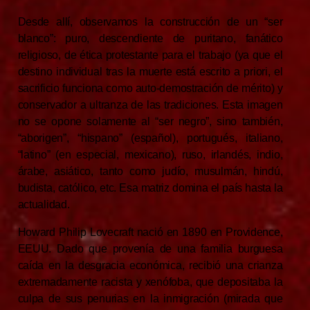
Desde allí, observamos la construcción de un “ser
blanco”: puro, descendiente de puritano, fanático
religioso, de ética protestante para el trabajo (ya que el
destino individual tras la muerte está escrito a priori, el
sacrificio funciona como auto-demostración de mérito) y
conservador a ultranza de las tradiciones. Esta imagen
no se opone solamente al “ser negro”, sino también,
“aborigen”, “hispano” (español), portugués, italiano,
“latino” (en especial, mexicano), ruso, irlandés, indio,
árabe, asiático, tanto como judío, musulmán, hindú,
budista, católico, etc. Esa matriz domina el país hasta la
actualidad.
Howard Philip Lovecraft nació en 1890 en Providence,
EEUU. Dado que provenía de una familia burguesa
caída en la desgracia económica, recibió una crianza
extremadamente racista y xenófoba, que depositaba la
culpa de sus penurias en la inmigración (mirada que