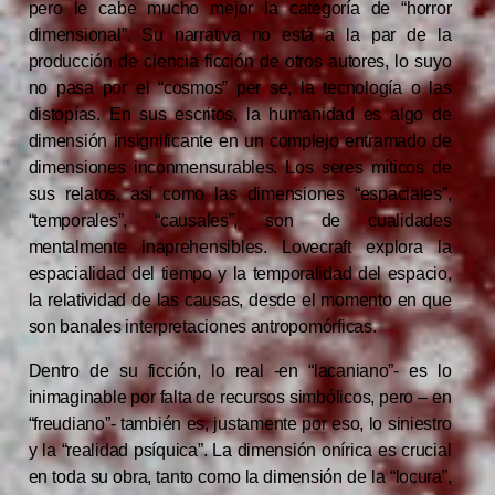
pero le cabe mucho mejor la categoría de “horror
dimensional”. Su narrativa no está a la par de la
producción de ciencia ficción de otros autores, lo suyo
no pasa por el “cosmos” per se, la tecnología o las
distopías.
En sus escritos, la humanidad es algo de
dimensión insignificante en un complejo entramado de
dimensiones inconmensurables. Los seres míticos de
sus relatos, así como las dimensiones “espaciales”,
“temporales”, “causales”, son de cualidades
mentalmente inaprehensibles. Lovecraft explora la
espacialidad del tiempo y la temporalidad del espacio,
la relatividad de las causas, desde el momento en que
son banales interpretaciones antropomórficas.
Dentro de su ficción, lo real -en “lacaniano”- es lo
inimaginable por falta de recursos simbólicos, pero – en
“freudiano”- también es, justamente por eso, lo siniestro
y la “realidad psíquica”. La dimensión onírica es crucial
en toda su obra, tanto como la dimensión de la “locura”,