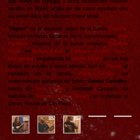
que reunió en Portugal a cinco reconocidos músicos
nacidos en Brasil, acaba de dar como resultado otro
excelente disco del más puro Power Metal.
“Higher”
es el segundo single de la banda
Capella
,
formada en tierras lusitanas por el experimentado
Jota
Fortinho
, vocalista de la banda eslovaca
Signum
Regis
, ex-
Before Eden
y
Fortress
;
André “Zaza”
Hernandes
, ex-guitarrista de
Andre Matos
en sus tres
discos de estudio y quien además tocó en
Angra
al
comienzo de la banda;
Pablo Romeu
, un
experimentado guitarrista de fusión;
Gabriel Carvalho
,
bajista de
Terra Prima
y Fernando Castagna, ex
baterista de
Scenes From a Dream
, un homenaje al
Dream Theater de São Paulo.