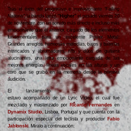
Tras el éxito del progresivo e impresionante
“Falling
Nations”,
la banda lanzó
“Higher”
el pasado viernes 20
de noviembre, con un sonido más directo e incluso más
emocionante que el anterior, cargado de los elementos
fundamentales para un excelente Power Metal:
Grandes arreglos, hermosas melodías, bajos y baterías
intrincados y abrumadores, riffs y dúos de guitarra
alucinantes, una letra emocionante cargada de las
mejores energías, líneas vocales en las alturas y un
coro que se grabó en la memoria desde la primera
audición.
El lanzamiento
estuvo acompañado de un Lyric Video, el cual fue
mezclado y masterizado por
Ricardo Fernandes
en
Dynamix Studio,
Lisboa, Portugal y que cuenta con la
participación especial del teclista y productor
Fabio
Jablonski
. Míralo a continuación: