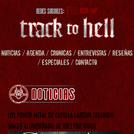
REDES SOCIALES:
NOTICIAS
/
AGENDA
/
CRONICAS
/
ENTREVISTAS
/
RESEÑAS
/
ESPECIALES
/
CONTACTO
LOS POWER METAL DE CAPELLA LANZAN SEGUNDO
SINGLE ACOMPAÑADO DE UN LYRIC VÍDEO