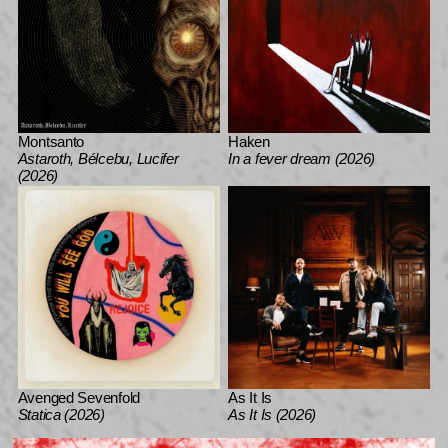
Montsanto
Haken
Astaroth, Bélcebu, Lucifer
In a fever dream (2026)
(2026)
Avenged Sevenfold
As It Is
Statica (2026)
As It Is (2026)