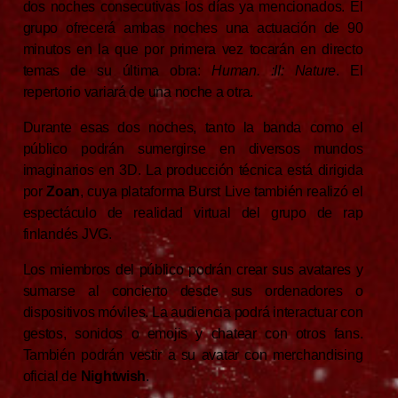
dos noches consecutivas los días ya mencionados. El
grupo ofrecerá ambas noches una actuación de 90
minutos en la que por primera vez tocarán en directo
temas de su última obra:
Human. :II: Nature
. El
repertorio variará de una noche a otra.
Durante esas dos noches, tanto la banda como el
público podrán sumergirse en diversos mundos
imaginarios en 3D. La producción técnica está dirigida
por
Zoan
, cuya plataforma Burst Live también realizó el
espectáculo de realidad virtual del grupo de rap
finlandés JVG.
Los miembros del público podrán crear sus avatares y
sumarse al concierto desde sus ordenadores o
dispositivos móviles. La audiencia podrá interactuar con
gestos, sonidos o emojis y chatear con otros fans.
También podrán vestir a su avatar con merchandising
oficial de
Nightwish
.