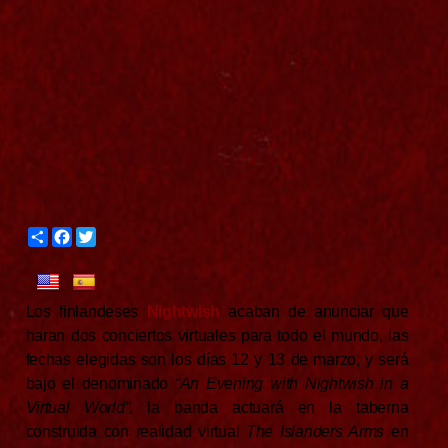
S
F
T
h
a
w
a
c
i
r
e
t
e
b
t
Los finlandeses
Nightwish
acaban de anunciar que
o
e
o
r
haran dos conciertos virtuales para todo el mundo, las
k
fechas elegidas son los días 12 y 13 de marzo, y será
bajo el denominado
“An Evening with Nightwish in a
Virtual World”
, la banda actuará en la taberna
construida con realidad virtual
The Islanders Arms
en