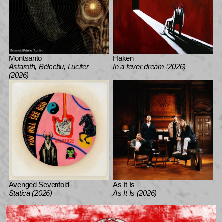
Montsanto
Haken
Astaroth, Bélcebu, Lucifer
In a fever dream (2026)
(2026)
Avenged Sevenfold
As It Is
Statica (2026)
As It Is (2026)