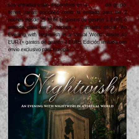
Las entradas están disponibles en la
página
del grupo,
tienes varias opciones como la entrada para las 2
noches desde 25 EUR (+ gastos de gestión 1 EUR) o
entrada para las 2 noches + Camiseta oficial “An
Evening with Nightwish in a Virtual World” desde 45
EUR (+ gastos de gestión 1 EUR). Edición limitada con
envío exclusivo para Europa.