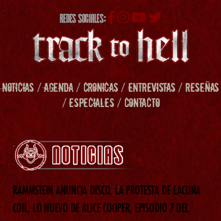
REDES SOCIALES:
NOTICIAS
/
AGENDA
/
CRONICAS
/
ENTREVISTAS
/
RESEÑAS
/
ESPECIALES
/
CONTACTO
RAMMSTEIN ANUNCIA DISCO, LA PROTESTA DE LACUNA
COIL, LO NUEVO DE ALICE COOPER, EPISODIO 7 DEL