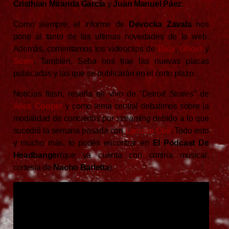
Cristhian
Miranda
García
y
Juan Manuel Páez
.
Como siempre, el informe de
Devocka
Zavala
nos
pone al tanto de las ultimas novedades de la web.
Además, comentamos los videoclips de
Bala
,
Ghost
y
Soen
. También, Seba nos trae las nuevas placas
publicadas y las que se publicarán en el corto plazo.
Noticias flash, reseña en vivo de ”
Detroit Stories”
de
Alice
Cooper
y como tema central debatimos sobre la
modalidad de conciertos por
streaming
debido a lo que
sucedió la semana pasada con
Lacuna
Coil
. Todo esto
y mucho más, lo podés encontrar en
El Podcast De
Headbanger
(que ya cuenta con cortina musical,
cortesía de
Nacho Barletta
).