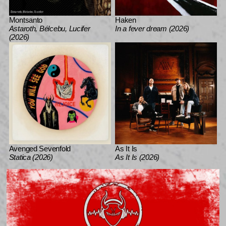
Montsanto
Haken
Astaroth, Bélcebu, Lucifer
In a fever dream (2026)
(2026)
Avenged Sevenfold
As It Is
Statica (2026)
As It Is (2026)