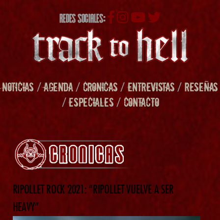
REDES SOCIALES:
NOTICIAS
/
AGENDA
/
CRONICAS
/
ENTREVISTAS
/
RESEÑAS
/
ESPECIALES
/
CONTACTO
RIPOLLET ROCK 2021: “RIPOLLET VUELVE A SER
HEAVY”