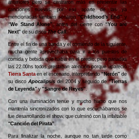
anteriores pero se centraron más en presentar las
canciones nuevas, por eso aparte de las ya
mencionadas también sonaron
“Childhood’s End”
y
“We Stand Alone”
, antes del cierre con
“You are
Next”
de su disco
The Call
.
Entre el fin de una banda y el comienzo de la siguiente,
mucha gente aprovechaba para ir a los puestos de
comida y bebida que había en el predio, pero pasadas
las 22.00hs todos prestaban atención porque apareció
Tierra Santa
en el escenario, interpretando
“Nerón”
de
su disco
Apocalipsis
del 2004 y seguido de
“Tierras
de Leyenda”
y
“Sangre de Reyes”
.
Con una iluminación tenue y mucho humo que nos
mantenía sincronizados con lo que escuchábamos se
fue desarrollando el show, que culminó con la infaltable
“Canción del Pirata”
.
Para finalizar la noche, aunque no tan tarde como