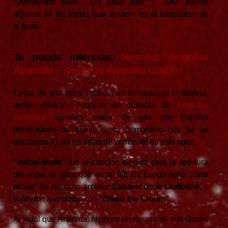
“Demasiado tarde”, “Un paso más” y “3.40” fueron
algunos de los temas que sonaron en el transcurso de
la tarde.
Te puede interesar
,
Reseña: Angelus
Apatrida – Angelus Apatrida (2021)
Cerca de una hora y media de comenzado el festival,
desde Albacete llegaron los músicos de
Angelus
Apatrida
, quienes están de gira por España
presentando su nuevo disco homónimo que ya se
encuentra #1 en las listas de ventas de su país natal.
“Indoctrinate”
fue la canción elegida para la apertura
del show, al igual que en su álbum. Luego sonó
“One
of Us”
de su disco anterior
Cabaret de la Guillotine
, y
volvieron a lo último con
“Bleed the Crown”
.
Al igual que Ankhara, hicieron un repaso de sus discos