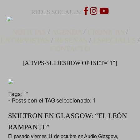
REDES SOCIALES:
NOTICIAS
/
AGENDA
/
CRONICAS
/
ENTREVISTAS
/
RESEÑAS
/
ESPECIALES
/
CONTACTO
[ADVPS-SLIDESHOW OPTSET="1"]
Tags:
""
- Posts con el TAG seleccionado: 1
SKILTRON EN GLASGOW: “EL LEÓN
RAMPANTE”
El pasado viernes 11 de octubre en Audio Glasgow,