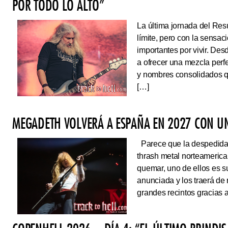
POR TODO LO ALTO”
La última jornada del Resu
límite, pero con la sens
importantes por vivir. Des
a ofrecer una mezcla perf
y nombres consolidados q
[…]
MEGADETH VOLVERÁ A ESPAÑA EN 2027 CON UN
Parece que la despedida d
thrash metal norteameric
quemar, uno de ellos es s
anunciada y los traerá de
grandes recintos gracias 