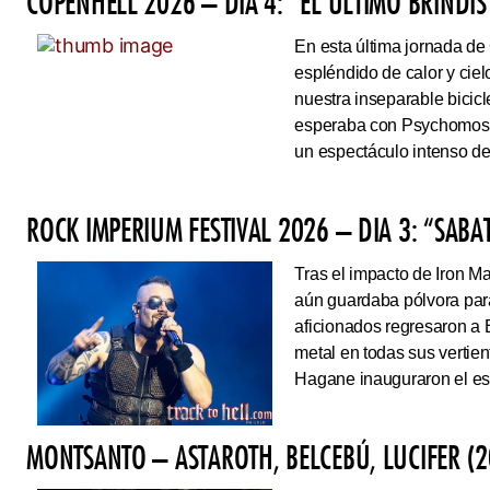
COPENHELL 2026 – DÍA 4: “EL ÚLTIMO BRINDIS
En esta última jornada de
espléndido de calor y cie
nuestra inseparable bicicl
esperaba con Psychomoshe
un espectáculo intenso de
ROCK IMPERIUM FESTIVAL 2026 – DIA 3: “SAB
Tras el impacto de Iron 
aún guardaba pólvora para 
aficionados regresaron a 
metal en todas sus vertie
Hagane inauguraron el esc
MONTSANTO – ASTAROTH, BELCEBÚ, LUCIFER (2