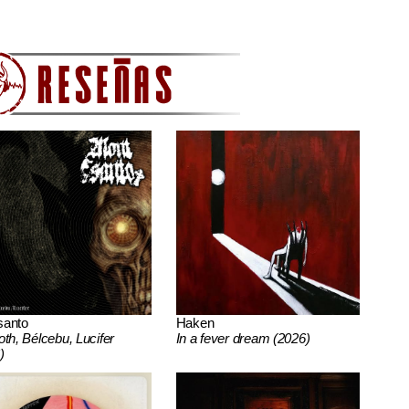
santo
Haken
oth, Bélcebu, Lucifer
In a fever dream (2026)
)