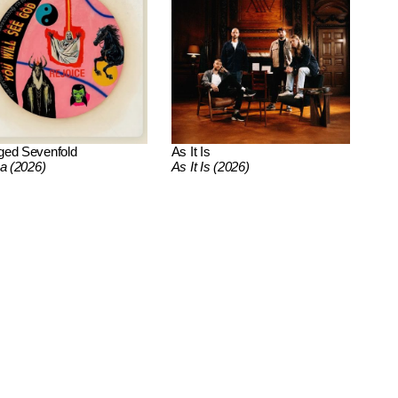
ged Sevenfold
As It Is
ca (2026)
As It Is (2026)