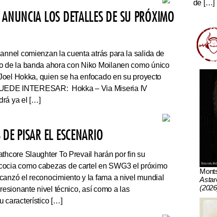
de […]
 ANUNCIA LOS DETALLES DE SU PRÓXIMO
nnel comienzan la cuenta atrás para la salida de
co de la banda ahora con Niko Moilanen como único
e Joel Hokka, quien se ha enfocado en su proyecto
UEDE INTERESAR: Hokka – Via Miseria IV
rá ya el […]
DE PISAR EL ESCENARIO
thcore Slaughter To Prevail harán por fin su
cocia como cabezas de cartel en SWG3 el próximo
Mont
canzó el reconocimiento y la fama a nivel mundial
Astar
(2026
presionante nivel técnico, así como a las
 característico […]