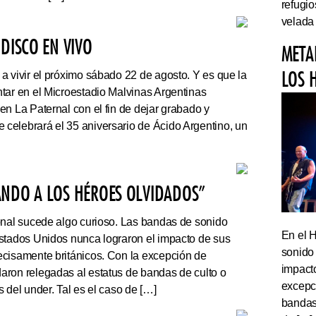
refugi
velada
DISCO EN VIVO
META
LOS 
a vivir el próximo sábado 22 de agosto. Y es que la
tar en el Microestadio Malvinas Argentinas
en La Paternal con el fin de dejar grabado y
celebrará el 35 aniversario de Ácido Argentino, un
ANDO A LOS HÉROES OLVIDADOS”
onal sucede algo curioso. Las bandas de sonido
En el 
stados Unidos nunca lograron el impacto de sus
sonido
cisamente británicos. Con la excepción de
impact
ron relegadas al estatus de bandas de culto o
excepc
 del under. Tal es el caso de […]
bandas 