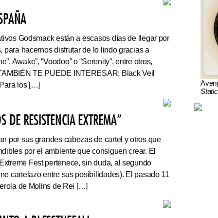
ESPAÑA
tivos Godsmack están a escasos días de llegar por
, para hacernos disfrutar de lo lindo gracias a
”, Awake”, “Voodoo” o “Serenity”, entre otros,
r. TAMBIÉN TE PUEDE INTERESAR: Black Veil
Aven
Para los […]
Stati
S DE RESISTENCIA EXTREMA”
an por sus grandes cabezas de cartel y otros que
ndibles por el ambiente que consiguen crear. El
Extreme Fest pertenece, sin duda, al segundo
ne cartelazo entre sus posibilidades). El pasado 11
serola de Molins de Rei […]