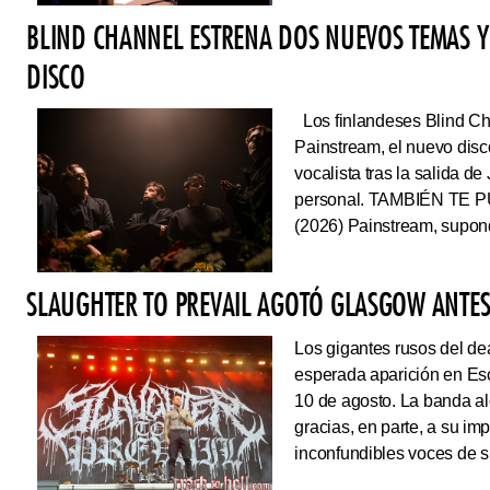
BLIND CHANNEL ESTRENA DOS NUEVOS TEMAS Y
DISCO
Los finlandeses Blind Cha
Painstream, el nuevo dis
vocalista tras la salida d
personal. TAMBIÉN TE P
(2026) Painstream, supond
SLAUGHTER TO PREVAIL AGOTÓ GLASGOW ANTES 
Los gigantes rusos del dea
esperada aparición en Es
10 de agosto. La banda al
gracias, en parte, a su im
inconfundibles voces de su