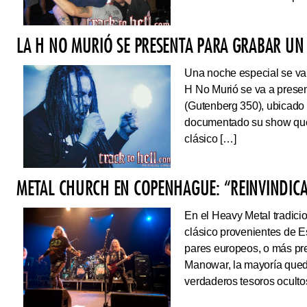
LA H NO MURIÓ SE PRESENTA PARA GRABAR UN 
Una noche especial se va 
H No Murió se va a presen
(Gutenberg 350), ubicado 
documentado su show que 
clásico […]
METAL CHURCH EN COPENHAGUE: “REINVINDIC
En el Heavy Metal tradici
clásico provenientes de E
pares europeos, o más pre
Manowar, la mayoría queda
verdaderos tesoros ocultos