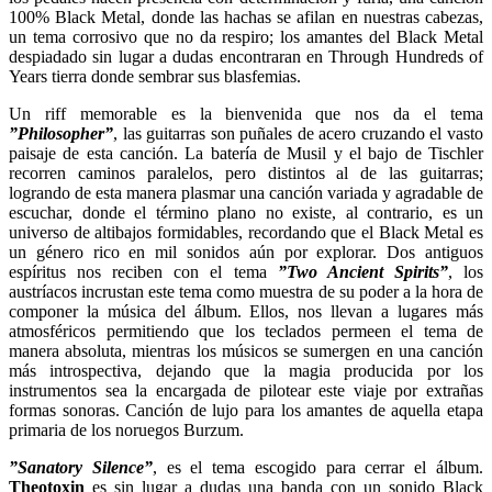
100% Black Metal, donde las hachas se afilan en nuestras cabezas,
un tema corrosivo que no da respiro; los amantes del Black Metal
despiadado sin lugar a dudas encontraran en Through Hundreds of
Years tierra donde sembrar sus blasfemias.
Un riff memorable es la bienvenida que nos da el tema
”Philosopher”
, las guitarras son puñales de acero cruzando el vasto
paisaje de esta canción. La batería de Musil y el bajo de Tischler
recorren caminos paralelos, pero distintos al de las guitarras;
logrando de esta manera plasmar una canción variada y agradable de
escuchar, donde el término plano no existe, al contrario, es un
universo de altibajos formidables, recordando que el Black Metal es
un género rico en mil sonidos aún por explorar. Dos antiguos
espíritus nos reciben con el tema
”Two Ancient Spirits”
, los
austríacos incrustan este tema como muestra de su poder a la hora de
componer la música del álbum. Ellos, nos llevan a lugares más
atmosféricos permitiendo que los teclados permeen el tema de
manera absoluta, mientras los músicos se sumergen en una canción
más introspectiva, dejando que la magia producida por los
instrumentos sea la encargada de pilotear este viaje por extrañas
formas sonoras. Canción de lujo para los amantes de aquella etapa
primaria de los noruegos Burzum.
”Sanatory Silence”
, es el tema escogido para cerrar el álbum.
Theotoxin
es sin lugar a dudas una banda con un sonido Black