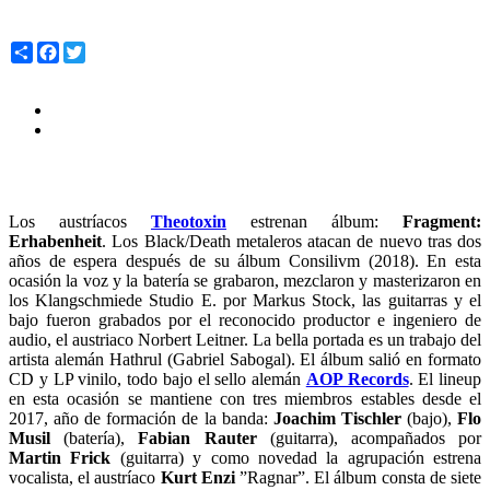
Share
Facebook
Twitter
Los austríacos
Theotoxin
estrenan álbum:
Fragment:
Erhabenheit
. Los Black/Death metaleros atacan de nuevo tras dos
años de espera después de su álbum Consilivm (2018). En esta
ocasión la voz y la batería se grabaron, mezclaron y masterizaron en
los Klangschmiede Studio E. por Markus Stock, las guitarras y el
bajo fueron grabados por el reconocido productor e ingeniero de
audio, el austriaco Norbert Leitner. La bella portada es un trabajo del
artista alemán Hathrul (Gabriel Sabogal). El álbum salió en formato
CD y LP vinilo, todo bajo el sello alemán
AOP Records
. El lineup
en esta ocasión se mantiene con tres miembros estables desde el
2017, año de formación de la banda:
Joachim Tischler
(bajo),
Flo
Musil
(batería),
Fabian Rauter
(guitarra), acompañados por
Martin Frick
(guitarra) y como novedad la agrupación estrena
vocalista, el austríaco
Kurt Enzi
”Ragnar”. El álbum consta de siete