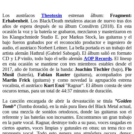
Los austríacos
Theotoxin
estrenan álbum:
Fragment:
Erhabenheit
. Los Black/Death metaleros atacan de nuevo tras dos
años de espera después de su álbum Consilivm (2018). En esta
ocasión la voz y la batería se grabaron, mezclaron y masterizaron en
los Klangschmiede Studio E. por Markus Stock, las guitarras y el
bajo fueron grabados por el reconocido productor e ingeniero de
audio, el austriaco Norbert Leitner. La bella portada es un trabajo del
artista alemán Hathrul (Gabriel Sabogal). El álbum salió en formato
CD y LP vinilo, todo bajo el sello alemán
AOP Records
. El lineup
en esta ocasión se mantiene con tres miembros estables desde el
2017, año de formación de la banda:
Joachim Tischler
(bajo),
Flo
Musil
(batería),
Fabian Rauter
(guitarra), acompañados por
Martin Frick
(guitarra) y como novedad la agrupación estrena
vocalista, el austríaco
Kurt Enzi
”Ragnar”. El álbum consta de siete
oscuros temas, para un total de 44:37 minutos de duración.
La canción encargada de abrir la devastación se titula
”Golden
Tomb”
(Tumba dorada), en la más pura línea del Black Metal actual,
con una mezcla de sonidos ortodoxos, donde las guitarras son el
referente y las baterías son incesantes. Encontramos un gran trabajo
en la parte vocal. Ragnar, destruye todo a su paso, voces rasgadas en
ciertos apartes, voces limpias y guturales en otras; un tema rico en
propuesta vocal. Todo esto genera una atmósfera oscura, densa;