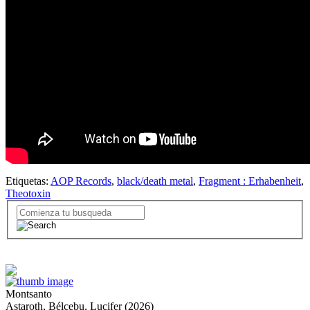
Etiquetas:
AOP Records
,
black/death metal
,
Fragment : Erhabenheit
,
Theotoxin
Montsanto
Astaroth, Bélcebu, Lucifer (2026)