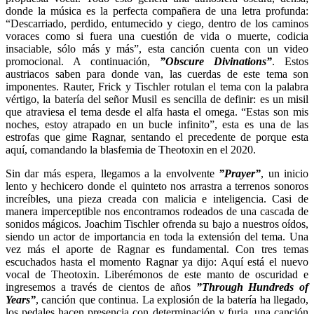
donde la música es la perfecta compañera de una letra profunda:
“Descarriado, perdido, entumecido y ciego, dentro de los caminos
voraces como si fuera una cuestión de vida o muerte, codicia
insaciable, sólo más y más”, esta canción cuenta con un video
promocional. A continuación,
”Obscure Divinations”
. Estos
austriacos saben para donde van, las cuerdas de este tema son
imponentes. Rauter, Frick y Tischler rotulan el tema con la palabra
vértigo, la batería del señor Musil es sencilla de definir: es un misil
que atraviesa el tema desde el alfa hasta el omega. “Estas son mis
noches, estoy atrapado en un bucle infinito”, esta es una de las
estrofas que gime Ragnar, sentando el precedente de porque esta
aquí, comandando la blasfemia de Theotoxin en el 2020.
Sin dar más espera, llegamos a la envolvente
”Prayer”
, un inicio
lento y hechicero donde el quinteto nos arrastra a terrenos sonoros
increíbles, una pieza creada con malicia e inteligencia. Casi de
manera imperceptible nos encontramos rodeados de una cascada de
sonidos mágicos. Joachim Tischler ofrenda su bajo a nuestros oídos,
siendo un actor de importancia en toda la extensión del tema. Una
vez más el aporte de Ragnar es fundamental. Con tres temas
escuchados hasta el momento Ragnar ya dijo: Aquí está el nuevo
vocal de Theotoxin. Liberémonos de este manto de oscuridad e
ingresemos a través de cientos de años
”Through Hundreds of
Years”
, canción que continua. La explosión de la batería ha llegado,
los pedales hacen presencia con determinación y furia, una canción