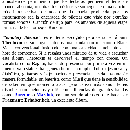
atmosféricos permitiendo que los teclados permeen el tema de
manera absoluta, mientras los músicos se sumergen en una canción
más introspectiva, dejando que la magia producida por los
instrumentos sea la encargada de pilotear este viaje por extrañas
formas sonoras. Canción de lujo para los amantes de aquella etapa
primaria de los noruegos Burzum.
”Sanatory Silence”
, es el tema escogido para cerrar el álbum.
Theotoxin
es sin lugar a dudas una banda con un sonido Black
Metal convencional fusionado con una capacidad alucinante a la
hora de componer. Si le regalas unos minutos de tu vida a escuchar
este álbum Theotoxin te devolverá el tiempo con creces. Un
vocalista como Ragnar, haciendo presencia por primera vez en un
lineup ya estable ha generado una complicidad majestuosa y
diabólica, guitarras y bajo haciendo presencia a cada instante de
manera formidable, un baterista como Musil que tiene la sensibilidad
de saber en qué momento atacar para causar más daño. Temas
disimiles con melodías y riffs con influencias de grandes bandas
como
Burzum
o
Marduk
, con un sonido abrasivo que hacen de
Fragment: Erhabenheit
, un excelente álbum.