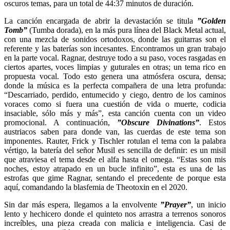
oscuros temas, para un total de 44:37 minutos de duración.
La canción encargada de abrir la devastación se titula
”Golden
Tomb”
(Tumba dorada), en la más pura línea del Black Metal actual,
con una mezcla de sonidos ortodoxos, donde las guitarras son el
referente y las baterías son incesantes. Encontramos un gran trabajo
en la parte vocal. Ragnar, destruye todo a su paso, voces rasgadas en
ciertos apartes, voces limpias y guturales en otras; un tema rico en
propuesta vocal. Todo esto genera una atmósfera oscura, densa;
donde la música es la perfecta compañera de una letra profunda:
“Descarriado, perdido, entumecido y ciego, dentro de los caminos
voraces como si fuera una cuestión de vida o muerte, codicia
insaciable, sólo más y más”, esta canción cuenta con un video
promocional. A continuación,
”Obscure Divinations”
. Estos
austriacos saben para donde van, las cuerdas de este tema son
imponentes. Rauter, Frick y Tischler rotulan el tema con la palabra
vértigo, la batería del señor Musil es sencilla de definir: es un misil
que atraviesa el tema desde el alfa hasta el omega. “Estas son mis
noches, estoy atrapado en un bucle infinito”, esta es una de las
estrofas que gime Ragnar, sentando el precedente de porque esta
aquí, comandando la blasfemia de Theotoxin en el 2020.
Sin dar más espera, llegamos a la envolvente
”Prayer”
, un inicio
lento y hechicero donde el quinteto nos arrastra a terrenos sonoros
increíbles, una pieza creada con malicia e inteligencia. Casi de