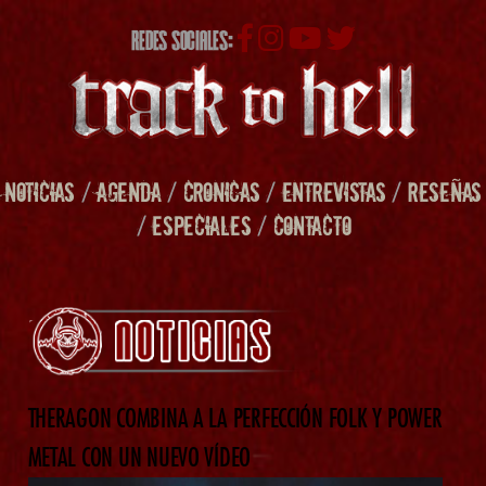
REDES SOCIALES:
NOTICIAS
/
AGENDA
/
CRONICAS
/
ENTREVISTAS
/
RESEÑAS
/
ESPECIALES
/
CONTACTO
THERAGON COMBINA A LA PERFECCIÓN FOLK Y POWER
METAL CON UN NUEVO VÍDEO