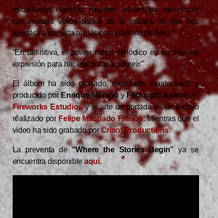
escucharán nuestras mayores influencias mezcladas
con nuestra visión teatral de la música, lo que nos
ayudará a dar vida al clásico monomito de Ariel.”
”En definitiva, el power metal melódico en su máxima
expresión para hacerte soñar y sonreír.”
El álbum ha sido grabado, mezclado, masterizado y
producido por
Enrique Mompó
y
Fernando Asensi
en
Fireworks Estudios
y el arte de portada es un trabajo
realizado por
Felipe Machado Franco
.
Mientras que el
vídeo ha sido grabado por
Crisof Productions.
La preventa de
“Where the Stories Begin”
ya se
encuentra disponible
aquí
.