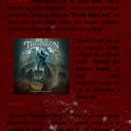
Theragon
, contraatacan con un nuevo vídeo. Tras el
éxito de su single
“Blazeborn”
, estas jóvenes promesas
comparten ahora el vídeo de
“Drunk Dwarf Inn”
, un
tema muy Folk: Metal épico con toques teatrales,
mitología y elementos clásicos del Heavy Metal.
“Drunk Dwarf Inn” es
el segundo single
extraído de su álbum
debut
“Where the
Stories Begin”
, el
cual estará
disponible a partir del
18 de Diciembre a
través de
Art Gates
Records
.
Comenta
Theragon
sobre el disco: “Para este álbum
queríamos hacer un tributo al power metal y a la
fantasía. A través de cada una de las canciones se