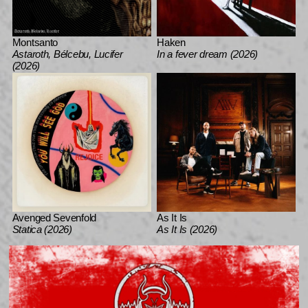
Montsanto
Haken
Astaroth, Bélcebu, Lucifer
In a fever dream (2026)
(2026)
Avenged Sevenfold
As It Is
Statica (2026)
As It Is (2026)