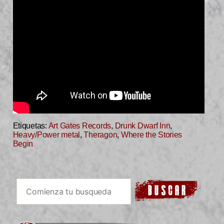
Etiquetas:
Art Gates Records
,
Drunk Dwarf Inn
,
Heavy/Power metal
,
Theragon
,
Where the Stories
Begin