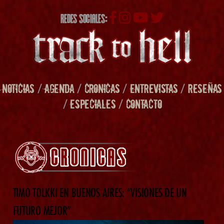
REDES SOCIALES:
NOTICIAS
/
AGENDA
/
CRONICAS
/
ENTREVISTAS
/
RESEÑAS
/
ESPECIALES
/
CONTACTO
TIMO TOLKKI EN BUENOS AIRES: “VISIONES DE UN
FUTURO MEJOR”