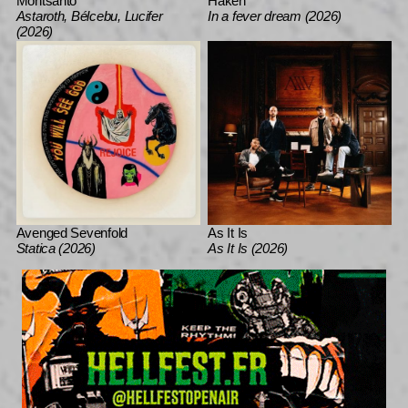
Montsanto
Haken
Astaroth, Bélcebu, Lucifer
In a fever dream (2026)
(2026)
Avenged Sevenfold
As It Is
Statica (2026)
As It Is (2026)