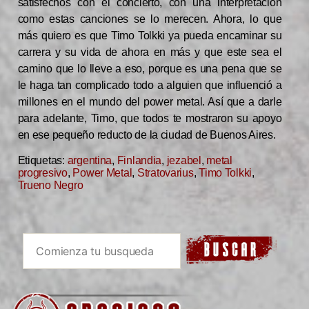
satisfechos con el concierto, con una interpretación
como estas canciones se lo merecen. Ahora, lo que
más quiero es que Timo Tolkki ya pueda encaminar su
carrera y su vida de ahora en más y que este sea el
camino que lo lleve a eso, porque es una pena que se
le haga tan complicado todo a alguien que influenció a
millones en el mundo del power metal. Así que a darle
para adelante, Timo, que todos te mostraron su apoyo
en ese pequeño reducto de la ciudad de Buenos Aires.
Etiquetas:
argentina
,
Finlandia
,
jezabel
,
metal
progresivo
,
Power Metal
,
Stratovarius
,
Timo Tolkki
,
Trueno Negro