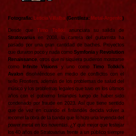
Fotografía:
Leticia Villalba
(Gentileza:
Metal-Argento
)
Desde que
Timo Tolkki
anunciara su salida de
Stratovarius
en 2008, la carrera del guitarrista ha
pasado por una gran cantidad de baches. Proyectos
que duraron poco y nada como
Symfonia
y
Revolution
Renaissance
, otros que ni siquiera pudieron mostrarse
como
Infinite Visions
y uno como
Timo Tolkki’s
Avalon
disolviéndose en medio de conflictos con el
sello Frontiers, además de los problemas de salud del
músico y los problemas legales que tuvo en los últimos
años con el gobierno finlandés luego de haber sido
condenado por fraude en 2023. Así que tiene sentido
que de vez en cuando el finlandés decida volver a
recorrer la obra de la banda que lo hizo una leyenda del
power metal en los noventas. ¿Y qué mejor que festejar
los 40 años de Stratovarius frente a un público siempre