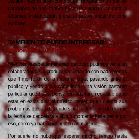
Jezabel hizo lo suyo con soltura, repasando un par de
canciones de una carrera bastante nutrida en cuanto a
álbumes y dedicación plena al power metal de corte
europeo.
TAMBIÉN TE PUEDE INTERESAR:
Helloween – Giants & Monsters (2025)
Mientras Jezabel terminaban de tocar, pudimos ver a un
colaborador de la producción llegando con nada menos
que Timo Tolkki de la mano al lugar, pasando entre el
público y yendo a los camerinos. Una visión bastante
particular que hacía pensar en qué tan medicado debe
estar en estos días el músico, teniendo en cuenta sus
problemas de salud: siendo sincero, tenía miedo de que
la fecha se cancelara a último momento justamente por
eso, como ya había pasado en abril último.
Por suerte no hubo que esperar mucho tiempo hasta