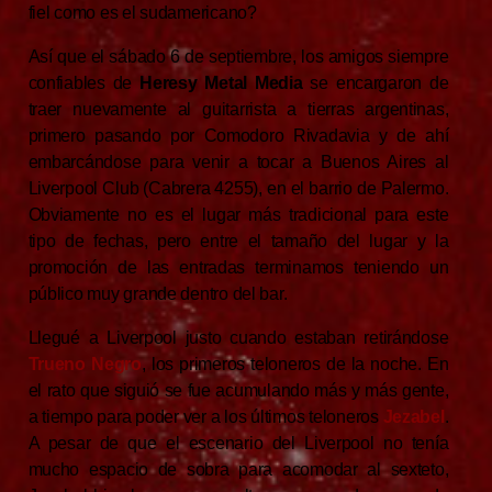
fiel como es el sudamericano?
Así que el sábado 6 de septiembre, los amigos siempre
confiables de
Heresy Metal Media
se encargaron de
traer nuevamente al guitarrista a tierras argentinas,
primero pasando por Comodoro Rivadavia y de ahí
embarcándose para venir a tocar a Buenos Aires al
Liverpool Club (Cabrera 4255), en el barrio de Palermo.
Obviamente no es el lugar más tradicional para este
tipo de fechas, pero entre el tamaño del lugar y la
promoción de las entradas terminamos teniendo un
público muy grande dentro del bar.
Llegué a Liverpool justo cuando estaban retirándose
Trueno Negro
, los primeros teloneros de la noche. En
el rato que siguió se fue acumulando más y más gente,
a tiempo para poder ver a los últimos teloneros
Jezabel
.
A pesar de que el escenario del Liverpool no tenía
mucho espacio de sobra para acomodar al sexteto,