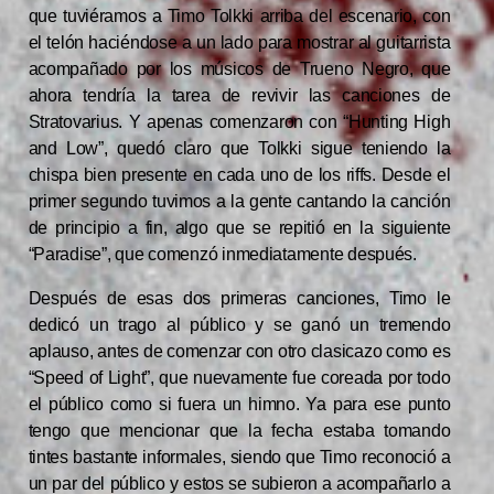
que tuviéramos a Timo Tolkki arriba del escenario, con
el telón haciéndose a un lado para mostrar al guitarrista
acompañado por los músicos de
Trueno Negro,
que
ahora tendría la tarea de revivir las canciones de
Stratovarius. Y apenas comenzaron con “Hunting High
and Low”, quedó claro que Tolkki sigue teniendo la
chispa bien presente en cada uno de los riffs. Desde el
primer segundo tuvimos a la gente cantando la canción
de principio a fin, algo que se repitió en la siguiente
“Paradise”, que comenzó inmediatamente después.
Después de esas dos primeras canciones, Timo le
dedicó un trago al público y se ganó un tremendo
aplauso, antes de comenzar con otro clasicazo como es
“Speed of Light”, que nuevamente fue coreada por todo
el público como si fuera un himno. Ya para ese punto
tengo que mencionar que la fecha estaba tomando
tintes bastante informales, siendo que Timo reconoció a
un par del público y estos se subieron a acompañarlo a