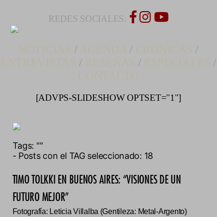
REDES SOCIALES:
NOTICIAS
/
AGENDA
/
CRONICAS
/
ENTREVISTAS
/
RESEÑAS
/
ESPECIALES
/
CONTACTO
[ADVPS-SLIDESHOW OPTSET="1"]
Tags:
""
- Posts con el TAG seleccionado: 18
TIMO TOLKKI EN BUENOS AIRES: “VISIONES DE UN
FUTURO MEJOR”
Fotografía: Leticia Villalba (Gentileza: Metal-Argento)