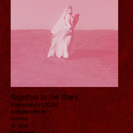
Together to the Stars
Iridescence (2026)
Independiente
Tracklist
01. Ichor
02. Mourner