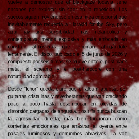
vuelve a demostrar que el blackgaze todavía tiene
rincones por explorar sin caer en la repetición. Los
suecos siguen moviéndose en esa línea emocional que
inevitablemente recuerda a
Harakiri for the Sky
, pero
aquí hay una sensibilidad más melancólica y
contemplativa, menos explosiva y más enfocada en
construir atmósferas que terminan ahogándote
lentamente. El disco, publicado el 5 de junio de 2026 y
compuesto por seis temas, se mueve entre el post-black
metal, el screamo y el post-hardcore con una
naturalidad admirable.
Desde “Ichor” queda claro que el álbum apuesta por
guitarras cristalinas y reverberantes que van creciendo
poco a poco hasta desembocar en oleadas de
distorsión cargadas de angustia. Los riffs nunca buscan
la agresividad directa; más bien funcionan como
corrientes emocionales que arrastran al oyente entre
pasajes luminosos y derrumbes abrasivos. La voz