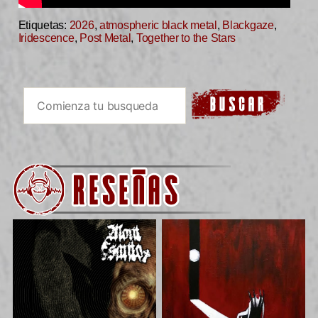
Etiquetas:
2026
,
atmospheric black metal
,
Blackgaze
,
Iridescence
,
Post Metal
,
Together to the Stars