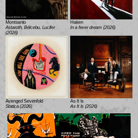
Montsanto
Haken
Astaroth, Bélcebu, Lucifer
In a fever dream (2026)
(2026)
Avenged Sevenfold
As It Is
Statica (2026)
As It Is (2026)