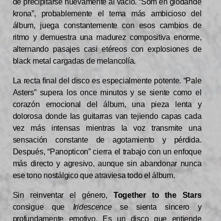
de precipitarse nuevamente al vacío. “Som en glödande
krona”, probablemente el tema más ambicioso del
álbum, juega constantemente con esos cambios de
ritmo y demuestra una madurez compositiva enorme,
alternando pasajes casi etéreos con explosiones de
black metal cargadas de melancolía.
La recta final del disco es especialmente potente. “Pale
Asters” supera los once minutos y se siente como el
corazón emocional del álbum, una pieza lenta y
dolorosa donde las guitarras van tejiendo capas cada
vez más intensas mientras la voz transmite una
sensación constante de agotamiento y pérdida.
Después, “Panopticon” cierra el trabajo con un enfoque
más directo y agresivo, aunque sin abandonar nunca
ese tono nostálgico que atraviesa todo el álbum.
Sin reinventar el género,
Together to the Stars
consigue que
Iridescence
se sienta sincero y
profundamente emotivo. Es un disco que entiende