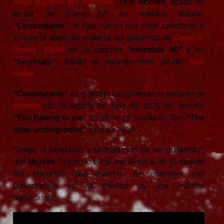
Rage Against the Machine,
Tom Morello
, acaba de
lanzar un nuevo EP en solitario titulado:
“Comandante”
, el cual cuenta con cinco canciones e
incluye la aparición especial del guitarrista de
Guns N’
Roses
,
Slash
en la canción
“Interstate 80”
y en
“Secretary”
, tributo al recientemente difunto
Van
Halen.
“Comandante”
es el primer lanzamiento en solitario de
Morello
tras la llegada en Julio del 2020 del sencillo
“You Belong to me”
. El ultimo LP solista de Tom
“The
Atlas underground”
salió en 2018.
“Tengo la bendición y la maldición de ser guitarrista”,
dijo
Morello
. “Yo no lo elegí, me eligió a mí. El desafío
era encontrar una manera de entretejer mis
convicciones en mi música de una manera
significativa”.