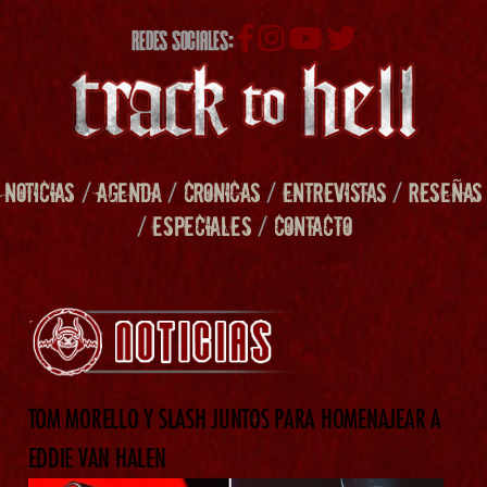
REDES SOCIALES:
NOTICIAS
/
AGENDA
/
CRONICAS
/
ENTREVISTAS
/
RESEÑAS
/
ESPECIALES
/
CONTACTO
TOM MORELLO Y SLASH JUNTOS PARA HOMENAJEAR A
EDDIE VAN HALEN