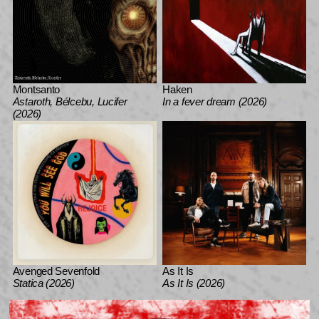
Montsanto
Haken
Astaroth, Bélcebu, Lucifer
In a fever dream (2026)
(2026)
Avenged Sevenfold
As It Is
Statica (2026)
As It Is (2026)