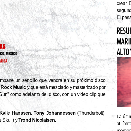
crear. 
segundo
El pasa
RESU
MARI
ALTO
omparte un sencillo que vendrá en su próximo disco
 Rock Music
y que está mezclado y masterizado por
 Sun” como adelanto del disco, con un video clip que
 Kvile Hanssen, Tony Johannessen
(Thunderbolt),
La últi
 Skull) y
Trond Nicolaisen,
al lím
momento