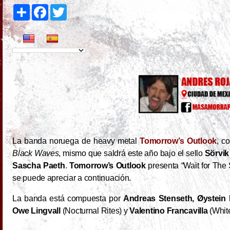
S
F
T
h
a
w
a
c
i
r
e
t
e
b
t
o
e
o
r
k
La banda noruega de heavy metal
Tomorrow’s Outlook
, c
Black Waves
, mismo que saldrá este año bajo el sello
Sörvik
Sascha Paeth
.
Tomorrow’s Outlook
presenta “Wait for The
se puede apreciar a continuación.
La banda está compuesta por
Andreas Stenseth, Øystein
Owe Lingvall
(Nocturnal Rites) y
Valentino Francavilla
(White