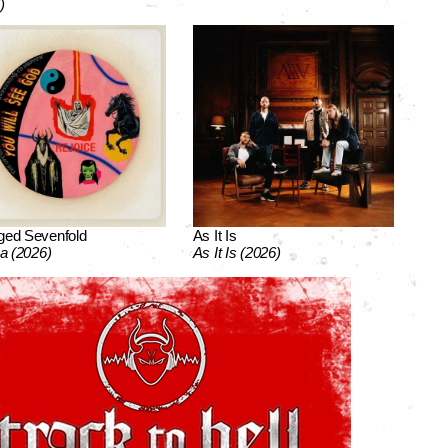
)
ged Sevenfold
As It Is
ca (2026)
As It Is (2026)