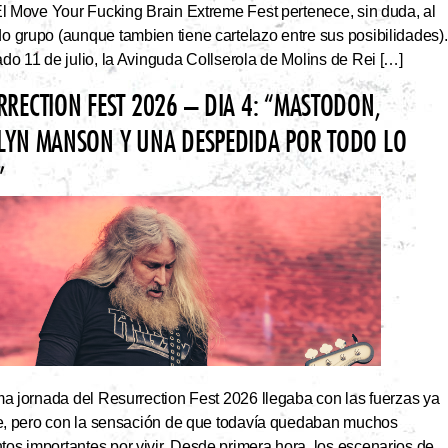
El Move Your Fucking Brain Extreme Fest pertenece, sin duda, al
 grupo (aunque tambien tiene cartelazo entre sus posibilidades).
do 11 de julio, la Avinguda Collserola de Molins de Rei […]
RRECTION FEST 2026 – DIA 4: “MASTODON,
LYN MANSON Y UNA DESPEDIDA POR TODO LO
”
ma jornada del Resurrection Fest 2026 llegaba con las fuerzas ya
ite, pero con la sensación de que todavía quedaban muchos
s importantes por vivir. Desde primera hora, los escenarios de