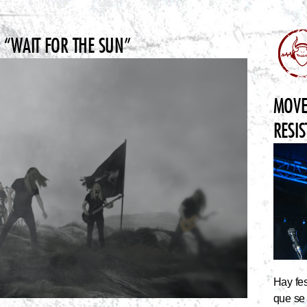
“WAIT FOR THE SUN”
MOVE
RESI
Hay fes
que se