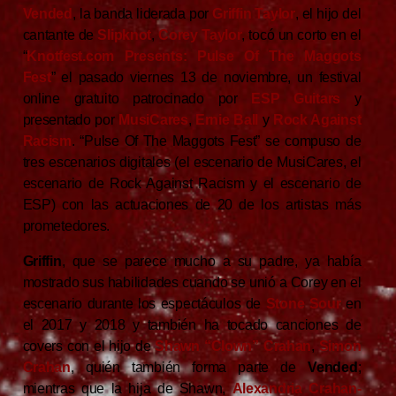
Vended
, la banda liderada por
Griffin Taylor
, el hijo del
cantante de
Slipknot
,
Corey Taylor
, tocó un corto en el
“
Knotfest.com Presents: Pulse Of The Maggots
Fest
” el pasado viernes 13 de noviembre, un festival
online gratuito patrocinado por
ESP Guitars
y
presentado por
MusiCares
,
Ernie Ball
y
Rock Against
Racism
. “Pulse Of The Maggots Fest” se compuso de
tres escenarios digitales (el escenario de MusiCares, el
escenario de Rock Against Racism y el escenario de
ESP) con las actuaciones de 20 de los artistas más
prometedores.
Griffin
, que se parece mucho a su padre, ya había
mostrado sus habilidades cuando se unió a Corey en el
escenario durante los espectáculos de
Stone Sour
en
el 2017 y 2018 y también ha tocado canciones de
covers con el hijo de
Shawn “Clown” Crahan
,
Simon
Crahan
, quién también forma parte de
Vended
;
mientras que la hija de Shawn,
Alexandria Crahan-