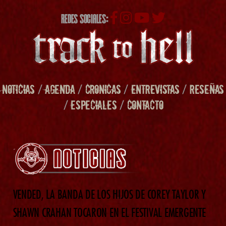
REDES SOCIALES:
NOTICIAS
/
AGENDA
/
CRONICAS
/
ENTREVISTAS
/
RESEÑAS
/
ESPECIALES
/
CONTACTO
VENDED, LA BANDA DE LOS HIJOS DE COREY TAYLOR Y
SHAWN CRAHAN TOCARON EN EL FESTIVAL EMERGENTE