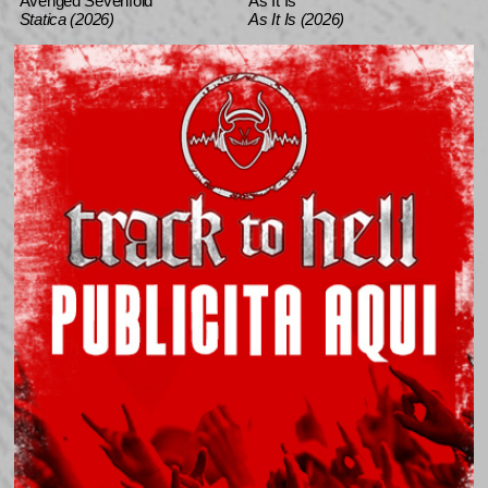
Avenged Sevenfold
As It Is
Statica (2026)
As It Is (2026)