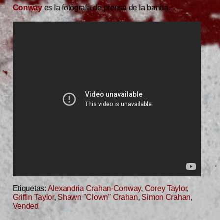
Conway
es la fotógrafa de prensa de la banda.
Etiquetas:
Alexandria Crahan-Conway
,
Corey Taylor
,
Griffin Taylor
,
Shawn "Clown" Crahan
,
Simon Crahan
,
Vended