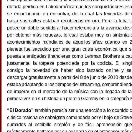
dorada perdida en Latinoamérica que los conquistadores es
se empecinaron en encontrar, de la cual las leyendas di
hasta sus calles estaban recubiertas en oro. Pero la letra 
posee un doble sentido al hacer referencia a la avaricia de
por obtener más riquezas, lo cual estaba muy en sintonía 
acontecimientos mundiales de aquellos años cuando en 2
planeta fue sacudido por una gran crisis económica que s
puesta a entidades financieras como Lehman Brothers a ca
justamente, la torpeza potenciada por la codicia. El singl
consigo la novedad de haber sido lanzado online y se
descargar gratuitamente a partir del 8 de junio de 2010 desde
estaba adaptando a los tiempos del streaming, comprendiendo 
de imperar en el mercado de la música con la llegada de la 
primera vez en su historia un premio Grammy en la categoría 
“El Dorado”
también parecía ser una reacción a lo ocurrido c
clásica marcha de cabalgata comandada por el bajo de Steve Ha
sumados al estribillo simplón y de fácil aprehensión q
prácticamente brillaron por su ausencia en el antecesor más di