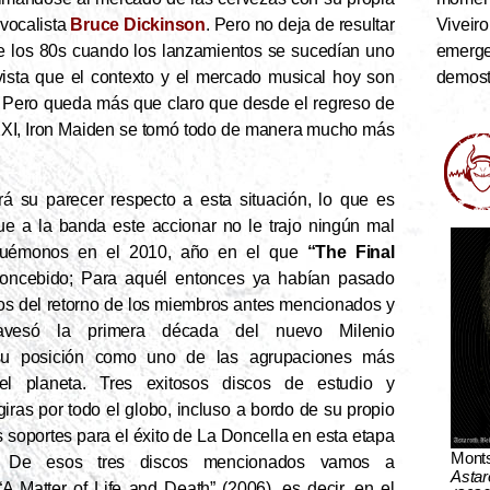
Viveiro
vocalista
Bruce Dickinson
. Pero no deja de resultar
emerge
de los 80s cuando los lanzamientos se sucedían uno
demostr
vista que el contexto y el mercado musical hoy son
. Pero queda más que claro que desde el regreso de
o XXI, Iron Maiden se tomó todo de manera mucho más
á su parecer respecto a esta situación, lo que es
ue a la banda este accionar no le trajo ningún mal
iquémonos en el 2010, año en el que
“The Final
oncebido; Para aquél entonces ya habían pasado
os del retorno de los miembros antes mencionados y
avesó la primera década del nuevo Milenio
su posición como uno de las agrupaciones más
el planeta. Tres exitosos discos de estudio y
ras por todo el globo, incluso a bordo de su propio
s soportes para el éxito de La Doncella en esta etapa
Mont
. De esos tres discos mencionados vamos a
Astar
A Matter of Life and Death” (2006), es decir, en el