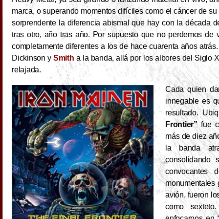
marca, o superando momentos difíciles como el cáncer de su 
sorprendente la diferencia abismal que hay con la década 
tras otro, año tras año. Por supuesto que no perdemos de 
completamente diferentes a los de hace cuarenta años atrás
Dickinson y
Smith
a la banda, allá por los albores del Sigl
relajada.
Cada quien dar
innegable es q
resultado. Ub
Frontier”
fue c
más de diez añ
la banda atr
consolidando 
convocantes d
monumentales gi
avión, fueron lo
como sexteto
enfocarnos en “