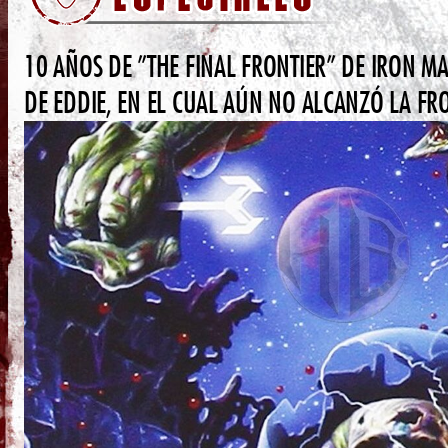
10 AÑOS DE ”THE FINAL FRONTIER” DE IRON MAI
DE EDDIE, EN EL CUAL AÚN NO ALCANZÓ LA FR