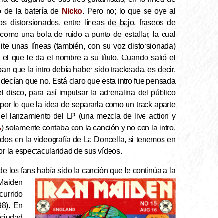
o de la batería de
Nicko
. Pero no; lo que se oye al
os distorsionados, entre líneas de bajo, fraseos de
omo una bola de ruido a punto de estallar, la cual
te unas líneas (también, con su voz distorsionada)
 el que le da el nombre a su título. Cuando salió el
n que la intro debía haber sido trackeada, es decir,
s decían que no. Está claro que esta intro fue pensada
 disco, para así impulsar la adrenalina del público
por lo que la idea de separarla como un track aparte
el lanzamiento del LP (una mezcla de live action y
s
) solamente contaba con la canción y no con la intro.
ados en la videografía de La Doncella, si tenemos en
r la espectacularidad de sus vídeos.
de los fans había sido la canción que le continúa a la
 Maiden
currido
98). En
a ciudad