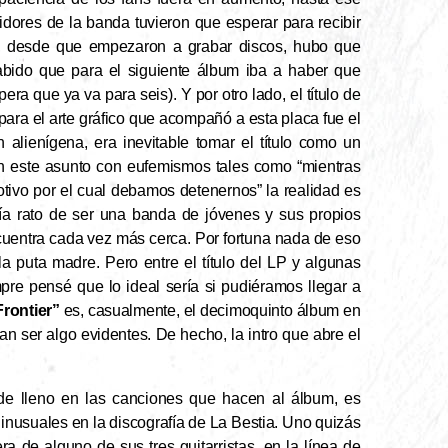
dores de la banda tuvieron que esperar para recibir
, desde que empezaron a grabar discos, hubo que
abido que para el siguiente álbum iba a haber que
ra que ya va para seis). Y por otro lado, el título de
para el arte gráfico que acompañó a esta placa fue el
 alienígena, era inevitable tomar el título como un
n este asunto con eufemismos tales como “mientras
ivo por el cual debamos detenernos” la realidad es
ía rato de ser una banda de jóvenes y sus propios
ncuentra cada vez más cerca. Por fortuna nada de eso
 puta madre. Pero entre el título del LP y algunas
pre pensé que lo ideal sería si pudiéramos llegar a
Frontier”
es, casualmente, el decimoquinto álbum en
an ser algo evidentes. De hecho, la intro que abre el
de lleno en las canciones que hacen al álbum, es
inusuales en la discografía de La Bestia. Uno quizás
a de alguno de sus tres guitarristas, en la línea de