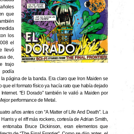
pañoles
cen que
también
smedida
con los
008 el
e llevó
usa de,
e trajo
 podía
 la página de la banda. Era claro que Iron Maiden se
que el formato físico ya hacía rato que había dejado
Internet. “El Dorado” también le valió a Maiden por
Mejor performance de Metal.
uatro años antes con “A Matter of Life And Death”. La
rris y el riff más rockero, cortesía de Adrian Smith,
ue entonaba Bruce Dickinson, eran elementos que
recto de “The Final Frontier”. Como se dijo antes, el