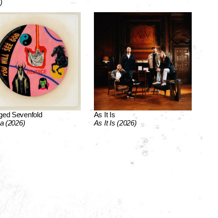
)
ged Sevenfold
As It Is
ca (2026)
As It Is (2026)