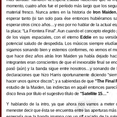
momento, cuatro años fue el período más largo que los segui
material fresco. Nunca antes en la historia de
Iron Maiden
esperar tanto (si tan solo para ése entonces hubiéramos s
esperar otros cinco años…y eso por no hablar de la actual espe
la placa: “La Frontera Final”. Aun cuando el concepto elegido 
de los viajes espaciales, con el eterno
Eddie
en su versión
potencial saludo de despedida. Los músicos siempre eludía
sigamos sonando bien y estemos conformes, no vemos el mot
que hace diez años atrás Iron Maiden ya había dejado hac
integrantes eran conscientes de que el inexorable final se e
pasó (aún) y la banda sigue entre nosotros…y sonando de la
declaraciones que hizo Harris oportunamente diciendo “siem
hacer unos quince discos”; y a sabiendas de que
“The Final 
estudio de la Maiden, las indirectas en aquél entonces parecí
disco lleva por título el sugestivo título de
“Satellite 15…”
Y hablando de la intro, ya que ahora nos vamos a meter 
menester decir que ésta se encuentra entre las aperturas más 
esperaría que la banda irrumpa con un riff sacado de la galer