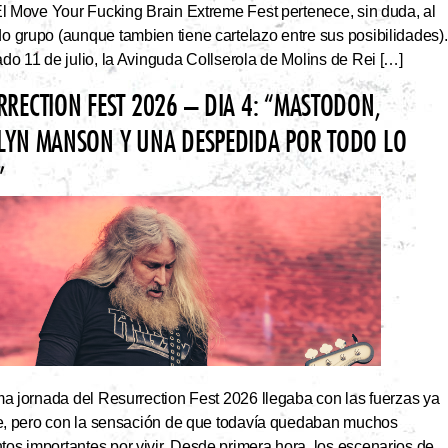
El Move Your Fucking Brain Extreme Fest pertenece, sin duda, al
 grupo (aunque tambien tiene cartelazo entre sus posibilidades).
do 11 de julio, la Avinguda Collserola de Molins de Rei […]
RRECTION FEST 2026 – DIA 4: “MASTODON,
LYN MANSON Y UNA DESPEDIDA POR TODO LO
”
ma jornada del Resurrection Fest 2026 llegaba con las fuerzas ya
ite, pero con la sensación de que todavía quedaban muchos
s importantes por vivir. Desde primera hora, los escenarios de