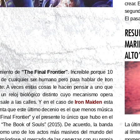
crear. 
segundo
El pasa
RESU
MARI
ALTO
amiento de
“The Final Frontier”
. Increíble porque 10
de cualquier ser humano pero para hablar de Iron
nte. A veces estas cosas le hacen pensar a uno que
un reloj biológico distinto cuyo mecanismo opera
ale a las calles. Y en el caso de
Iron Maiden
esta
nta que este último decenio es el que menos música
Final Frontier” y el presente lo único que hubo en el
La últi
“The Book of Souls” (2015). De acuerdo, la banda
al lím
 como uno de los actos más masivos del mundo del
momento
nimándose al mercado de las cervezas con su propia