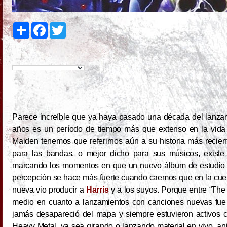
S
F
T
h
a
w
a
c
i
r
e
t
e
b
t
o
e
o
r
k
Parece increíble que ya haya pasado una década del lanz
años es un período de tiempo más que extenso en la vida 
Maiden tenemos que referirnos aún a su historia más recie
para las bandas, o mejor dicho para sus músicos, existe 
marcando los momentos en que un nuevo álbum de estudio s
percepción se hace más fuerte cuando caemos que en la cue
nueva vio producir a
Harris
y a los suyos. Porque entre “The 
medio en cuanto a lanzamientos con canciones nuevas fue 
jamás desapareció del mapa y siempre estuvieron activos
Heavy Metal, ya sea girando o lanzando material en vivo, a