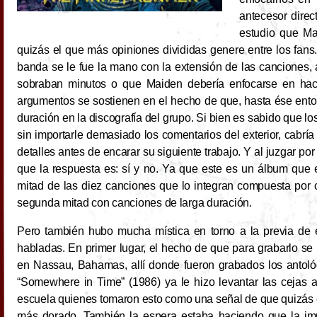
antecesor direc
estudio que Ma
quizás el que más opiniones divididas genere entre los fan
banda se le fue la mano con la extensión de las canciones
sobraban minutos o que Maiden debería enfocarse en hac
argumentos se sostienen en el hecho de que, hasta ése ento
duración en la discografía del grupo. Si bien es sabido que l
sin importarle demasiado los comentarios del exterior, cabría
detalles antes de encarar su siguiente trabajo. Y al juzgar po
que la respuesta es: sí y no. Ya que este es un álbum que 
mitad de las diez canciones que lo integran compuesta por 
segunda mitad con canciones de larga duración.
Pero también hubo mucha mística en torno a la previa de 
habladas. En primer lugar, el hecho de que para grabarlo se
en Nassau, Bahamas, allí donde fueron grabados los antológ
“Somewhere in Time” (1986) ya le hizo levantar las cejas 
escuela quienes tomaron esto como una señal de que quizás e
más dorado. También la espera estaba haciendo que la imp