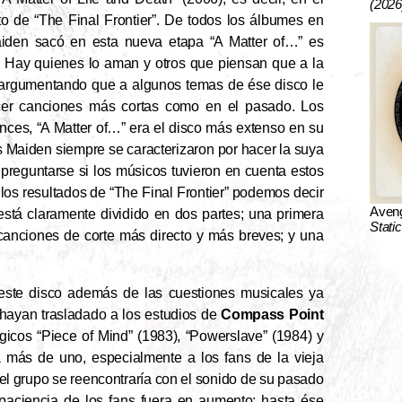
(2026
to de “The Final Frontier”. De todos los álbumes en
iden sacó en esta nueva etapa “A Matter of…” es
s. Hay quienes lo aman y otros que piensan que a la
, argumentando que a algunos temas de ése disco le
er canciones más cortas como en el pasado. Los
nces, “A Matter of…” era el disco más extenso en su
os Maiden siempre se caracterizaron por hacer la suya
 preguntarse si los músicos tuvieron en cuenta estos
r los resultados de “The Final Frontier” podemos decir
Aven
está claramente dividido en dos partes; una primera
Stati
canciones de corte más directo y más breves; y una
este disco además de las cuestiones musicales ya
 hayan trasladado a los estudios de
Compass Point
icos “Piece of Mind” (1983), “Powerslave” (1984) y
a más de uno, especialmente a los fans de la vieja
l grupo se reencontraría con el sonido de su pasado
aciencia de los fans fuera en aumento; hasta ése