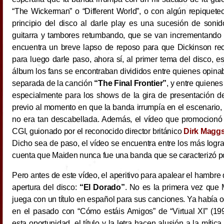
“The Wickerman” o “Different World”, o con algún repiquete
principio del disco al darle play es una sucesión de sonid
guitarra y tambores retumbando, que se van incrementando c
encuentra un breve lapso de reposo para que Dickinson reci
para luego darle paso, ahora sí, al primer tema del disco, es
álbum los fans se encontraban divididos entre quienes opinaba
separada de la canción
“The Final Frontier”
, y entre quiene
especialmente para los shows de la gira de presentación del
previo al momento en que la banda irrumpía en el escenario, 
no era tan descabellada. Además, el vídeo que promocionó 
CGI, guionado por el reconocido director británico
Dirk Magg
Dicho sea de paso, el vídeo se encuentra entre los más logr
cuenta que Maiden nunca fue una banda que se caracterizó po
Pero antes de este vídeo, el aperitivo para apalear el hambre 
apertura del disco:
“El Dorado”
. No es la primera vez que
juega con un título en español para sus canciones. Ya había o
en el pasado con “Cómo estáis Amigos” de “Virtual XI” (19
esta oportunidad, el título y la letra hacen alusión a la mític