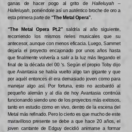
ganas de hacer pogo al grito de
Halleluyah –
Halleluyah
, poniéndole así un auténtico broche de oro a
esta primera parte de
“The Metal Opera”
.
“The Metal Opera Pt.2”
saldría al año siguiente,
recorriendo los mismos rieles musicales que su
antecesor, aunque con menos eficacia. Luego, Sammet
dejaría el proyecto encajonado por unos años hasta
que finalmente volvería a salir a la luz más llegando el
final de la década del 00 ‘s. Según el propio Toby dijo
que Avantasia se había vuelto algo tan gigante y que
por aquél entonces él era demasiado joven como para
manejar algo así. Por fortuna, esto no acobardó al
pequeño alemán y al día de hoy Avantasia continúa
funcionando siendo uno de los proyectos más exitosos,
tanto en estudio como en vivo, dentro de la escena del
Metal más refinado. Pero lo cierto es que mucho de este
maravilloso presente se debe a que hace 20 años, el
joven cantante de Edguy decidió animarse a formar