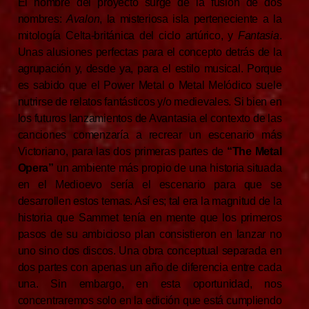
El nombre del proyecto surge de la fusión de dos
nombres:
Avalon
, la misteriosa isla perteneciente a la
mitología Celta-británica del ciclo artúrico, y
Fantasia
.
Unas alusiones perfectas para el concepto detrás de la
agrupación y, desde ya, para el estilo musical. Porque
es sabido que el Power Metal o Metal Melódico suele
nutrirse de relatos fantásticos y/o medievales. Si bien en
los futuros lanzamientos de Avantasia el contexto de las
canciones comenzaría a recrear un escenario más
Victoriano, para las dos primeras partes de
“The Metal
Opera”
un ambiente más propio de una historia situada
en el Medioevo sería el escenario para que se
desarrollen estos temas. Así es; tal era la magnitud de la
historia que Sammet tenía en mente que los primeros
pasos de su ambicioso plan consistieron en lanzar no
uno sino dos discos. Una obra conceptual separada en
dos partes con apenas un año de diferencia entre cada
una. Sin embargo, en esta oportunidad, nos
concentraremos solo en la edición que está cumpliendo