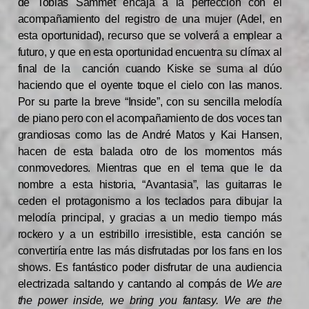
de Tobias Sammet encaja a la perfección con el
acompañamiento del registro de una mujer (Adel, en
esta oportunidad), recurso que se volverá a emplear a
futuro, y que en esta oportunidad encuentra su clímax al
final de la canción cuando Kiske se suma al dúo
haciendo que el oyente toque el cielo con las manos.
Por su parte la breve “Inside”, con su sencilla melodía
de piano pero con el acompañamiento de dos voces tan
grandiosas como las de André Matos y Kai Hansen,
hacen de esta balada otro de los momentos más
conmovedores. Mientras que en el tema que le da
nombre a esta historia, “Avantasia”, las guitarras le
ceden el protagonismo a los teclados para dibujar la
melodía principal, y gracias a un medio tiempo más
rockero y a un estribillo irresistible, esta canción se
convertiría entre las más disfrutadas por los fans en los
shows. Es fantástico poder disfrutar de una audiencia
electrizada saltando y cantando al compás de
We are
the power inside, we bring you fantasy. We are the