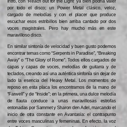
intro, con “Reach out for the Light” ya bien podría valer
por todo el disco; un Power Metal clásico, veloz,
cargado de melodías y con el placer que produce
escuchar esos estribillos bien arriba cantado por dos
voces magistrales. Pero hay mucho más en este
maravilloso disco.
En similar sintonía de velocidad y buen gusto podemos
encontrar temas como “Serpents in Paradise”, “Breaking
Away” o “The Glory of Rome”. Todos ellos cargados de
capas y capas de voces, melodías de guitarra y de
teclados, creando así una auténtica sinfonía sin dejar de
lado la esencia del Heavy Metal. Los momentos de
reposo en esta placa los encontramos de la mano de
“Farwell” y de “Inside”; en la primera, una dulce melodía
de flauta conduce a unas maravillosas estrofas
entonadas por Sammet y Sharon den Adel, marcando el
inicio de otra constante en Avantasia: el contrapunto
entre voces masculinas y femeninas. En efecto, la voz