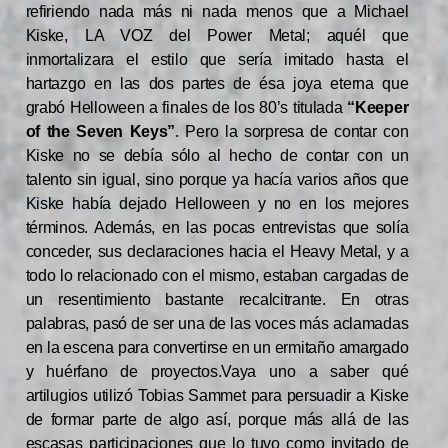
refiriendo nada más ni nada menos que a Michael
Kiske, LA VOZ del Power Metal; aquél que
inmortalizara el estilo que sería imitado hasta el
hartazgo en las dos partes de ésa joya eterna que
grabó Helloween a finales de los 80’s titulada
“Keeper
of the Seven Keys”
. Pero la sorpresa de contar con
Kiske no se debía sólo al hecho de contar con un
talento sin igual, sino porque ya hacía varios años que
Kiske había dejado Helloween y no en los mejores
términos. Además, en las pocas entrevistas que solía
conceder, sus declaraciones hacia el Heavy Metal, y a
todo lo relacionado con el mismo, estaban cargadas de
un resentimiento bastante recalcitrante. En otras
palabras, pasó de ser una de las voces más aclamadas
en la escena para convertirse en un ermitaño amargado
y huérfano de proyectos.Vaya uno a saber qué
artilugios utilizó Tobias Sammet para persuadir a Kiske
de formar parte de algo así, porque más allá de las
escasas participaciones que lo tuvo como invitado de