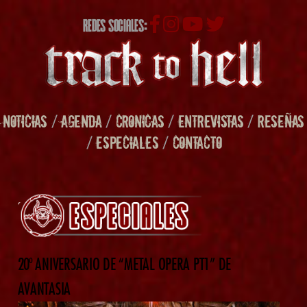
REDES SOCIALES:
NOTICIAS
/
AGENDA
/
CRONICAS
/
ENTREVISTAS
/
RESEÑAS
/
ESPECIALES
/
CONTACTO
20º ANIVERSARIO DE “METAL OPERA PT1” DE
AVANTASIA