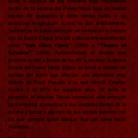
reunir a algunos de los nombres más importantes
dentro de la escena del Power Metal bajo un mismo
estudio de grabación y darle rienda suelta a su
ambiciosa imaginación. Como se dijo anteriormente,
Sammet ya se había hecho de un nombre en la escena
con su banda Edguy gracias a discos interesantísimos
como
“Vain Glory Opera”
(1998) o
“Theatre of
Salvation”
(1999). Aprovechando el envión que
pudieron recibir a finales de los 90 ‘s, es decir, la época
dorada del Power Metal, Edguy se sumó al pelotón de
bandas del estilo que ofrecían una alternativa muy
distinta de Rock Pesado a la que ofrecía Estados
Unidos y la MTV en aquellos años. Ni lento ni
perezoso, el inquieto Tobias aprovechó este empujón
para empezar a movilizar a sus contactos dentro de la
escena y llamar a algunos de sus artistas favoritos con
los que siempre quiso trabajar. Fue así como nació
Avantasia.