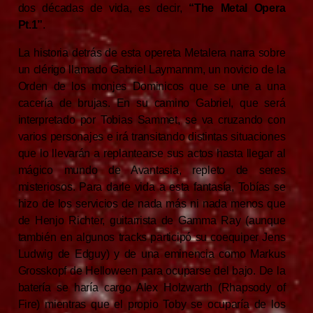
dos décadas de vida, es decir,
“The Metal Opera
Pt.1”
.
La historia detrás de esta opereta Metalera narra sobre
un clérigo llamado Gabriel Laymannm, un novicio de la
Orden de los monjes Dominicos que se une a una
cacería de brujas. En su camino Gabriel, que será
interpretado por Tobias Sammet, se va cruzando con
varios personajes e irá transitando distintas situaciones
que lo llevarán a replantearse sus actos hasta llegar al
mágico mundo de Avantasia, repleto de seres
misteriosos. Para darle vida a esta fantasía, Tobías se
hizo de los servicios de nada más ni nada menos que
de Henjo Richter, guitarrista de Gamma Ray (aunque
también en algunos tracks participó su coequiper Jens
Ludwig de Edguy) y de una eminencia como Markus
Grosskopf de Helloween para ocuparse del bajo. De la
batería se haría cargo Alex Holzwarth (Rhapsody of
Fire) mientras que el propio Toby se ocuparía de los