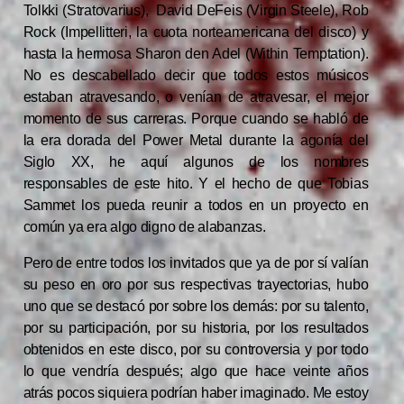
Tolkki (Stratovarius), David DeFeis (Virgin Steele), Rob
Rock (Impellitteri, la cuota norteamericana del disco) y
hasta la hermosa Sharon den Adel (Within Temptation).
No es descabellado decir que todos estos músicos
estaban atravesando, o venían de atravesar, el mejor
momento de sus carreras. Porque cuando se habló de
la era dorada del Power Metal durante la agonía del
Siglo XX, he aquí algunos de los nombres
responsables de este hito. Y el hecho de que Tobias
Sammet los pueda reunir a todos en un proyecto en
común ya era algo digno de alabanzas.
Pero de entre todos los invitados que ya de por sí valían
su peso en oro por sus respectivas trayectorias, hubo
uno que se destacó por sobre los demás: por su talento,
por su participación, por su historia, por los resultados
obtenidos en este disco, por su controversia y por todo
lo que vendría después; algo que hace veinte años
atrás pocos siquiera podrían haber imaginado. Me estoy