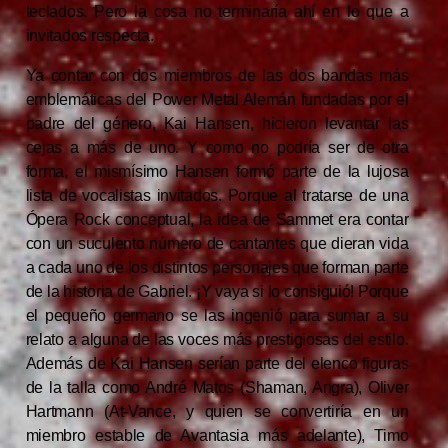
teclados. Pero la cosa no terminaría ahí en lo que a
invitados respecta.
Ya contar con dos miembros de las dos bandas más
emblemáticas del Power Metal Alemán fundadas por el
padre del género, Kai Hansen, hicieron levantar las
cejas a más de uno. Y como no podría ser de otra
forma, el mismísimo Hansen formó parte de la lujosa
lista de vocalistas invitados. Porque al tratarse de una
Ópera Rock conceptual, la idea de Sammet era contar
con un suculento número de cantantes que dieran vida
a cada uno de los distintos personajes que forman parte
de la historia de Gabriel. ¡Y vaya si lo consiguió! Porque
el pequeño germano se las ingenió para sumar a su
relato a alguna de las voces más prestigiosas del estilo.
Además de Kai Hansen serían parte del elenco figuras
de la talla como André Matos (Shaman, Angra), Oliver
Hartmann (At-Vance, y quien se convertiría en un
miembro estable de Avantasia más adelante), Timo