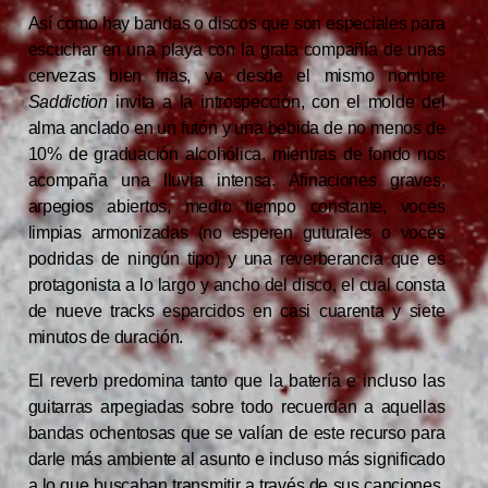
Así como hay bandas o discos que son especiales para
escuchar en una playa con la grata compañía de unas
cervezas bien frías, ya desde el mismo nombre
Saddiction
invita a la introspección, con el molde del
alma anclado en un futón y una bebida de no menos de
10% de graduación alcohólica, mientras de fondo nos
acompaña una lluvia intensa. Afinaciones graves,
arpegios abiertos, medio tiempo constante, voces
limpias armonizadas (no esperen guturales o voces
podridas de ningún tipo) y una reverberancia que es
protagonista a lo largo y ancho del disco, el cual consta
de nueve tracks esparcidos en casi cuarenta y siete
minutos de duración.
El reverb predomina tanto que la batería e incluso las
guitarras arpegiadas sobre todo recuerdan a aquellas
bandas ochentosas que se valían de este recurso para
darle más ambiente al asunto e incluso más significado
a lo que buscaban transmitir a través de sus canciones.