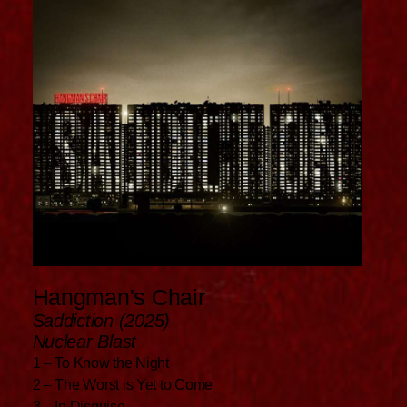
Hangman's Chair
Saddiction (2025)
Nuclear Blast
1 – To Know the Night
2 – The Worst is Yet to Come
3 – In Disguise