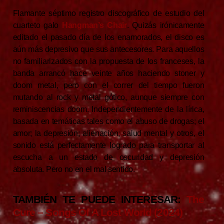
Flamante séptimo registro discográfico de estudio del
cuarteto galo
Hangman’s Chair
. Quizás irónicamente
editado el pasado día de los enamorados, el disco es
aún más depresivo que sus antecesores. Para aquellos
no familiarizados con la propuesta de los franceses, la
banda arrancó hace veinte años haciendo stoner y
doom metal, pero con el correr del tiempo fueron
mutando al rock y metal gótico, aunque siempre con
reminiscencias doom. Independientemente de la lírica,
basada en temáticas tales como el abuso de drogas; el
amor; la depresión; alienación; salud mental y otros, el
sonido está perfectamente logrado para transportar al
escucha a un estado de oscuridad y depresión
absoluta. Pero no en el mal sentido.
TAMBIÉN TE PUEDE INTERESAR:
The
Cure – Songs Of A Lost World (2024)