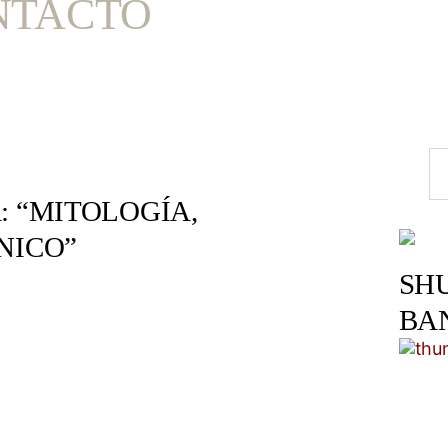
NTACTO
: “MITOLOGÍA,
NICO”
SH
BA