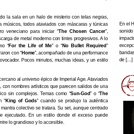
ndo la sala en un halo de misterio con telas negras,
En el 
s músicos, todos ataviados con máscaras y túnicas
sonido
ro veneciano para iniciar “
The Chosen Cancer
”,
impact
carga de metal moderno con tintes progresivos. A lo
excepc
mo “
For the Life of Me
” o “
No Bullet Required
”
bandas 
raron con “
Home
”, acompañado de una performance
de […]
rovocador. Pocos minutos, muchas ideas, y un estilo
 cercano al universo épico de Imperial Age. Ataviados
, con nombres artísticos que parecen salidos de una
nico sin complejos. Temas como “
Sun‐God
” o “
The
n “
King of Gods
” cuando se produjo la auténtica
 mantra colectivo se tratara. Su set, aunque centrado
te ejecutado. En un estilo donde el exceso puede
tre lo grandioso y lo accesible.