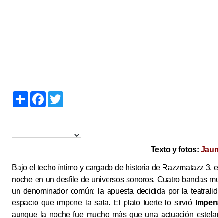
S
F
T
h
a
w
a
c
i
r
e
t
e
b
t
o
e
o
r
k
Texto y fotos:
Jaum
Bajo el techo íntimo y cargado de historia de Razzmatazz 3, e
noche en un desfile de universos sonoros. Cuatro bandas muy
un denominador común: la apuesta decidida por la teatralid
espacio que impone la sala. El plato fuerte lo sirvió
Imperi
aunque la noche fue mucho más que una actuación estelar: 