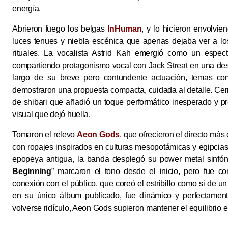
energía.
Abrieron fuego los belgas
InHuman
, y lo hicieron envolvie
luces tenues y niebla escénica que apenas dejaba ver a lo
rituales. La vocalista Astrid Kah emergió como un espect
compartiendo protagonismo vocal con Jack Streat en una des
largo de su breve pero contundente actuación, temas co
demostraron una propuesta compacta, cuidada al detalle. Cer
de shibari que añadió un toque performático inesperado y p
visual que dejó huella.
Tomaron el relevo
Aeon Gods
, que ofrecieron el directo más
con ropajes inspirados en culturas mesopotámicas y egipcias
epopeya antigua, la banda desplegó su power metal sinfó
Beginning
” marcaron el tono desde el inicio, pero fue co
conexión con el público, que coreó el estribillo como si de un
en su único álbum publicado, fue dinámico y perfectamen
volverse ridículo, Aeon Gods supieron mantener el equilibrio en