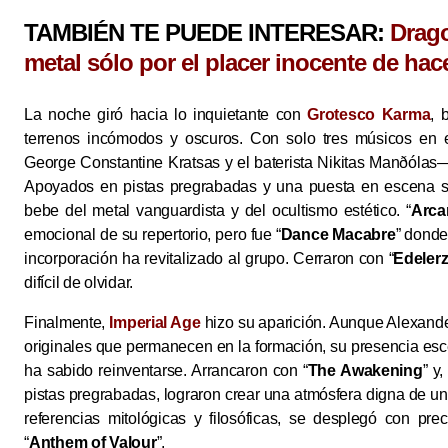
TAMBIÉN TE PUEDE INTERESAR:
Drag
metal sólo por el placer inocente de hac
La noche giró hacia lo inquietante con
Grotesco Karma
, 
terrenos incómodos y oscuros. Con solo tres músicos en e
George Constantine Kratsas y el baterista Nikitas Manðólas
Apoyados en pistas pregrabadas y una puesta en escena so
bebe del metal vanguardista y del ocultismo estético. “
Arca
emocional de su repertorio, pero fue “
Dance Macabre
” donde
incorporación ha revitalizado al grupo. Cerraron con “
Edelerz
difícil de olvidar.
Finalmente,
Imperial Age
hizo su aparición. Aunque Alexand
originales que permanecen en la formación, su presencia esc
ha sabido reinventarse. Arrancaron con “
The Awakening
” y
pistas pregrabadas, lograron crear una atmósfera digna de un 
referencias mitológicas y filosóficas, se desplegó con pr
“
Anthem of Valour
”.