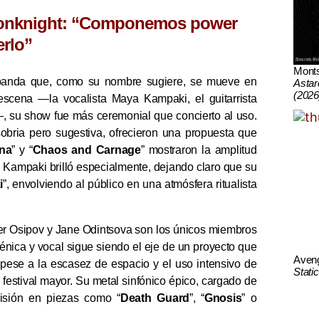
onknight: “Componemos power
erlo”
Mont
banda que, como su nombre sugiere, se mueve en
Astar
(2026
scena —la vocalista Maya Kampaki, el guitarrista
—, su show fue más ceremonial que concierto al uso.
bria pero sugestiva, ofrecieron una propuesta que
na
” y “
Chaos and Carnage
” mostraron la amplitud
 Kampaki brilló especialmente, dejando claro que su
i
”, envolviendo al público en una atmósfera ritualista
er Osipov y Jane Odintsova son los únicos miembros
énica y vocal sigue siendo el eje de un proyecto que
Aven
, pese a la escasez de espacio y el uso intensivo de
Stati
festival mayor. Su metal sinfónico épico, cargado de
ecisión en piezas como “
Death Guard
”, “
Gnosis
” o