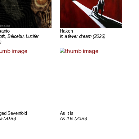
santo
Haken
oth, Bélcebu, Lucifer
In a fever dream (2026)
)
ged Sevenfold
As It Is
ca (2026)
As It Is (2026)