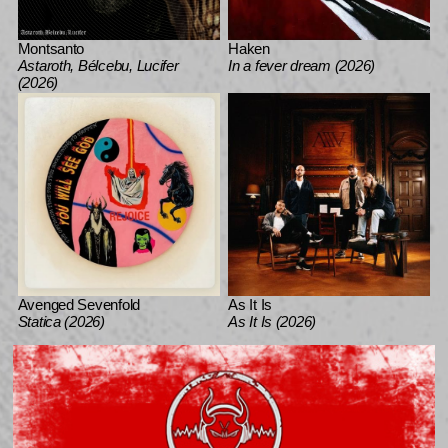
Montsanto
Haken
Astaroth, Bélcebu, Lucifer
In a fever dream (2026)
(2026)
Avenged Sevenfold
As It Is
Statica (2026)
As It Is (2026)