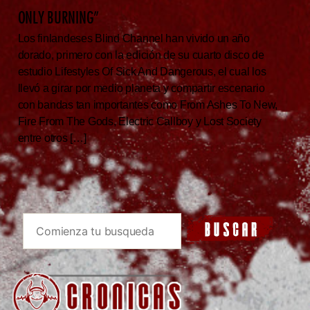
ONLY BURNING”
Los finlandeses Blind Channel han vivido un año
dorado, primero con la edición de su cuarto disco de
estudio Lifestyles Of Sick And Dangerous, el cual los
llevó a girar por medio planeta y compartir escenario
con bandas tan importantes como From Ashes To New,
Fire From The Gods, Electric Callboy y Lost Society
entre otros […]