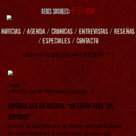
REDES SOCIALES:
NOTICIAS
/
AGENDA
/
CRONICAS
/
ENTREVISTAS
/
RESEÑAS
/
ESPECIALES
/
CONTACTO
[ADVPS-SLIDESHOW OPTSET="1"]
Tags:
""
- Posts con el TAG seleccionado: 3
IMPERIAL AGE EN MADRID: “UN FESTÍN PARA LOS
SENTIDOS”
Anoche, la sala Revi Live de Madrid vibró con la fuerza
del metal sinfónico y el power metal, gracias a las