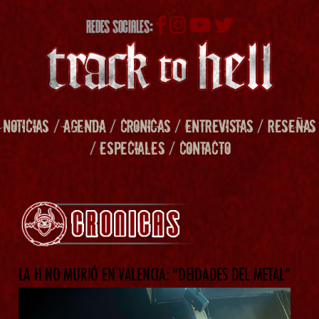
REDES SOCIALES:
NOTICIAS
/
AGENDA
/
CRONICAS
/
ENTREVISTAS
/
RESEÑAS
/
ESPECIALES
/
CONTACTO
LA H NO MURIÓ EN VALENCIA: “DEIDADES DEL METAL”