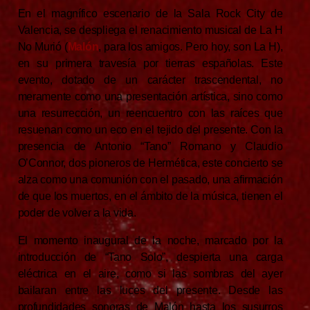
En el magnífico escenario de la Sala Rock City de
Valencia, se despliega el renacimiento musical de La H
No Murió (
Malón
, para los amigos. Pero hoy, son La H),
en su primera travesía por tierras españolas. Este
evento, dotado de un carácter trascendental, no
meramente como una presentación artística, sino como
una resurrección, un reencuentro con las raíces que
resuenan como un eco en el tejido del presente. Con la
presencia de Antonio “Tano” Romano y Claudio
O’Connor, dos pioneros de Hermética, este concierto se
alza como una comunión con el pasado, una afirmación
de que los muertos, en el ámbito de la música, tienen el
poder de volver a la vida.
El momento inaugural de la noche, marcado por la
introducción de “Tano Solo”, despierta una carga
eléctrica en el aire, como si las sombras del ayer
bailaran entre las luces del presente. Desde las
profundidades sonoras de Malón hasta los susurros