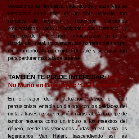
evocadores de Hermética, cada acorde y cada letra se
entrelazan como hilos de un tapiz, tejiendo una
narrativa de rebelión y redención. Canciones
emblemáticas como “Castigador por Herencia” y
“Síntoma de la Infección”, inmortalizadas en la era
dorada del metal, trascienden las barreras del tiempo,
recordándonos la perennidad del arte y su capacidad
para perdurar más allá de las eras.
TAMBIÉN TE PUEDE INTERESAR:
La H
No Murió en Barcelona: “La H Inmortal”
En el fragor de la actuación, Javier, el hábil
percusionista, entabla un diálogo con las deidades del
metal a través de su ejecución magistral. Cada golpe de
tambor resuena como un tributo a los maestros del
género, desde los venerados Judas Priest hasta los
legendarios Van Halen, trascendiendo así las