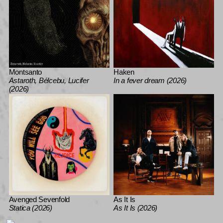
Montsanto
Haken
Astaroth, Bélcebu, Lucifer
In a fever dream (2026)
(2026)
Avenged Sevenfold
As It Is
Statica (2026)
As It Is (2026)