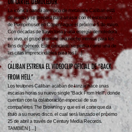
UN CARTEL DEMOLEDOR
La icónica banda alemana de metalcore Caliban está
de vuelta y se prepara para arrasar con el escenario
de Pumpehuset en Copenhague el próximo 5 de mayo.
Con décadas de trayectoria y una energía demoledora
en vivo, el grupo promete una noche intensa para los
fans del género. Este concierto se perfila como una de
las citas imprescindibles para los […]
CALIBAN ESTRENA EL VIDEOCLIP OFICIAL DE “BACK
FROM HELL”
Los teutones Caliban acaban de lanzar hace unas
escasas horas su nuevo single “Back From Hell”, donde
cuentan con la colaboración especial de sus
compañeros The Browning y que es el corte que da
título a su nuevo disco, el cual será lanzado el próximo
25 de abril a través de Century Media Records.
TAMBIÉN […]