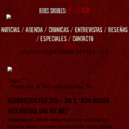
REDES SOCIALES:
NOTICIAS
/
AGENDA
/
CRONICAS
/
ENTREVISTAS
/
RESEÑAS
/
ESPECIALES
/
CONTACTO
[ADVPS-SLIDESHOW OPTSET="1"]
Tags:
""
- Posts con el TAG seleccionado: 14
RESURRECTION FEST 2026 – DIA 2: “IRON MAIDEN
HACE HISTORIA UNA VEZ MÁS”
“Metal pacos”. Así es como muchos se empeñan en
etiquetar desde las redes sociales a las viejas glorias