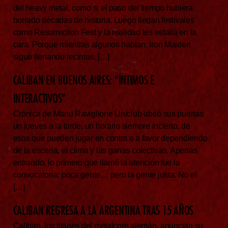
del heavy metal, como si el paso del tiempo hubiera
borrado décadas de historia. Luego llegan festivales
como Resurrection Fest y la realidad les estalla en la
cara. Porque mientras algunos hablan, Iron Maiden
sigue llenando recintos, […]
CALIBAN EN BUENOS AIRES: “ÍNTIMOS E
INTERACTIVOS”
Crónica de Manu Raviglione Uniclub abrió sus puertas
un jueves a la tarde, un horario siempre incierto, de
esos que pueden jugar en contra o a favor dependiendo
de la escena, el clima y las ganas colectivas. Apenas
entrando, lo primero que llamó la atención fue la
convocatoria: poca gente… pero la gente justa. No el
[…]
CALIBAN REGRESA A LA ARGENTINA TRAS 15 AÑOS
Caliban, los titanes del metalcore alemán, anuncian su