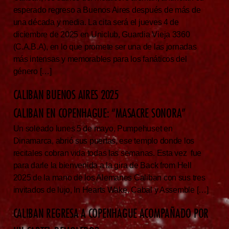
esperado regreso a Buenos Aires después de más de
una década y media. La cita será el jueves 4 de
diciembre de 2025 en Uniclub, Guardia Vieja 3360
(C.A.B.A), en lo que promete ser una de las jornadas
más intensas y memorables para los fanáticos del
género […]
CALIBAN BUENOS AIRES 2025
CALIBAN EN COPENHAGUE: “MASACRE SONORA”
Un soleado lunes 5 de mayo, Pumpehuset en
Dinamarca, abrió sus puertas, ese templo donde los
recitales cobran vida todas las semanas. Esta vez fue
para darle la bienvenida a la gira de Back from Hell
2025 de la mano de los Alemanes Caliban con sus tres
invitados de lujo, In Hearts Wake, Cabal y Assemble […]
CALIBAN REGRESA A COPENHAGUE ACOMPAÑADO POR