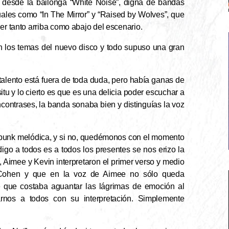
, desde la bailonga “White Noise”, digna de bandas
les como “In The Mirror” y “Raised by Wolves”, que
er tanto arriba como abajo del escenario.
on los temas del nuevo disco y todo supuso una gran
alento está fuera de toda duda, pero había ganas de
tu y lo cierto es que es una delicia poder escuchar a
ncontrases, la banda sonaba bien y distinguías la voz
punk melódica, y si no, quedémonos con el momento
igo a todos es a todos los presentes se nos erizo la
 Aimee y Kevin interpretaron el primer verso y medio
d Cohen y que en la voz de Aimee no sólo queda
me que costaba aguantar las lágrimas de emoción al
rnos a todos con su interpretación. Simplemente