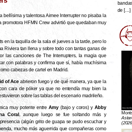
ers
bandas 
de […]
bellísima y talentosa Aimee Interrupter no pisaba la
, la promotora HFMN Crew advirtió que quedaban muy
.
 en la taquilla de la sala el jueves a la tarde, pero lo
a Riviera tan llena y sobre todo con tantas ganas de
por las canciones de The Interrupters, la magia que
car con palabras y confirma que sí, había muchísima
como cabezas de cartel en Madrid.
id of Ace
abrieron fuego y de qué manera, ya que la
o con cara de póker ya que no entendía muy bien la
stuvieron sobre las tablas del escenario madrileño.
tmica muy potente entre
Amy
(bajo y coros) y
Abby
Mont
na Coral
, aunque luego se fue soltando más y
Astar
 presencia (algún grito de guapa se pudo escuchar y
(2026
tremenda, mucho más aguerrida que compañeras como