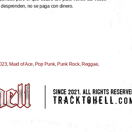
ue desprenden, no se paga con dinero.
2023
,
Maid of Ace
,
Pop Punk
,
Punk Rock
,
Reggae
,