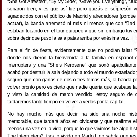
“She Got Arrested”, “By My Side”, “Gave you Everything”, “Jud
sonaron bien, y es que así fue pero quizás el sorpresón
agradecidos con el público de Madrid y alrededores (porque s
actuar), la banda arremetió ni más ni menos que con “Bad G
estaban tocando en el tour europeo y que sin embargo tuviero
sobra decir que puso la sala patas arriba por enésima vez.
Para el fin de fiesta, evidentemente que no podían faltar “
donde nos dieron la bienvenida a la familia en español
Interrupters y una “She’s Kerosene” que sonó apabullant
acabó por destruir la sala dejando a todo el mundo extasiado 
seguro que con ganas de dos o tres temas más, la banda p
volver pronto pero es cierto que nadie quería que acabase l
y visto la cantidad de merch vendido, estoy seguro de 
tardaremos tanto tiempo en volver a verlos por la capital.
No hay mucho más que decir, ha sido una noche histó
memorable, que tardará años en olvidarse y que reafirma el
menos una vez en la vida, porque lo que vivimos fue algo his
The Interrupters?, tras lo vivido en Madrid, no sabría que re