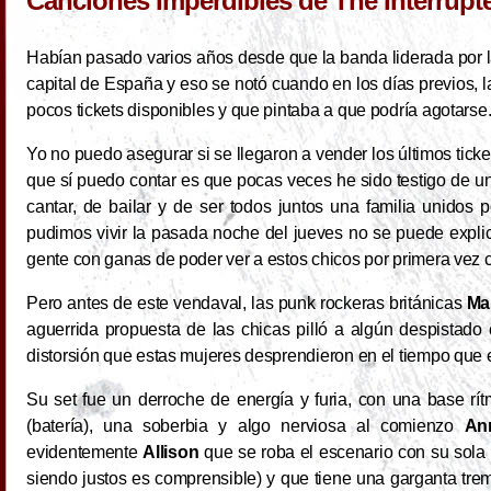
Canciones Imperdibles de The Interrupt
Habían pasado varios años desde que la banda liderada por la 
capital de España y eso se notó cuando en los días previos
pocos tickets disponibles y que pintaba a que podría agotarse
Yo no puedo asegurar si se llegaron a vender los últimos tickets
que sí puedo contar es que pocas veces he sido testigo de un
cantar, de bailar y de ser todos juntos una familia unidos 
pudimos vivir la pasada noche del jueves no se puede expli
gente con ganas de poder ver a estos chicos por primera vez 
Pero antes de este vendaval, las punk rockeras británicas
Ma
aguerrida propuesta de las chicas pilló a algún despistad
distorsión que estas mujeres desprendieron en el tiempo que e
Su set fue un derroche de energía y furia, con una base rí
(batería), una soberbia y algo nerviosa al comienzo
An
evidentemente
Allison
que se roba el escenario con su sola
siendo justos es comprensible) y que tiene una garganta 