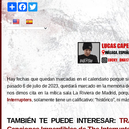
S
F
T
h
a
w
a
c
i
r
e
t
e
b
t
o
e
o
r
k
Hay fechas que quedan marcadas en el calendario porque sig
pasado 6 de julio de 2023, quedará marcado en la memoria d
nos dimos cita en la mítica sala La Riviera de Madrid, porqu
Interrupters
, solamente tiene un calificativo: “histórico”, ni m
TAMBIÉN TE PUEDE INTERESAR:
TR