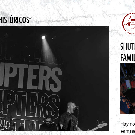
HISTÓRICOS”
SHUT
FAMI
Hay noc
termin