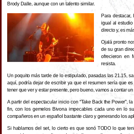
Brody Dalle, aunque con un talento similar.
Para destacar, 
igual al estudi
directo y, es má
Ojalá pronto nos
de su gran dire
ofrecieron en 
resista.
Un poquito más tarde de lo estipulado, pasadas las 21.15, sa
aquí, podría dejar de escribir ya que el resumen sería que e
tener que ver y estar presente, pero bueno, vamos a contar un 
A partir del espectacular inicio con “Take Back the Power”, la 
fin, con los gemelos Bivona impecables cada uno en lo su
compañeros en un español bastante claro y generando los apl
Si hablamos del set, lo cierto es que sonó TODO lo que tenía