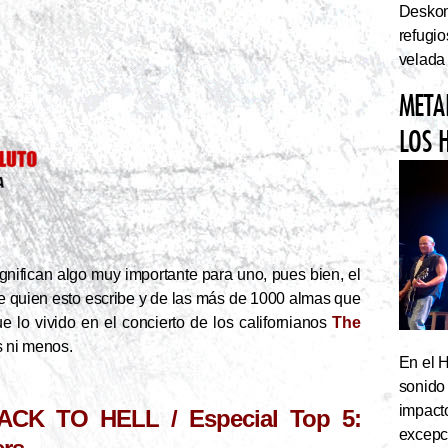
Deskom
refugi
velada
META
LOS 
nifican algo muy importante para uno, pues bien, el
e quien esto escribe y de las más de 1000 almas que
e lo vivido en el concierto de los californianos
The
ás ni menos.
En el 
sonido
impact
ACK TO HELL / Especial Top 5:
excepc