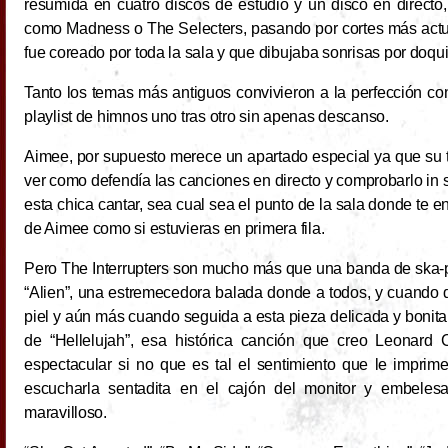
resumida en cuatro discos de estudio y un disco en directo
como Madness o The Selecters, pasando por cortes más actua
fue coreado por toda la sala y que dibujaba sonrisas por doqui
Tanto los temas más antiguos convivieron a la perfección c
playlist de himnos uno tras otro sin apenas descanso.
Aimee, por supuesto merece un apartado especial ya que su t
ver como defendía las canciones en directo y comprobarlo in si
esta chica cantar, sea cual sea el punto de la sala donde te e
de Aimee como si estuvieras en primera fila.
Pero The Interrupters son mucho más que una banda de ska-
“Alien”, una estremecedora balada donde a todos, y cuando d
piel y aún más cuando seguida a esta pieza delicada y bonita,
de “Hellelujah”, esa histórica canción que creo Leonar
espectacular si no que es tal el sentimiento que le impri
escucharla sentadita en el cajón del monitor y embelesa
maravilloso.