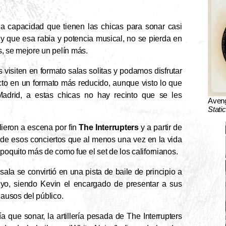
la capacidad que tienen las chicas para sonar casi
o y que esa rabia y potencia musical, no se pierda en
s, se mejore un pelín más.
 visiten en formato salas solitas y podamos disfrutar
cto en un formato más reducido, aunque visto lo que
Madrid, a estas chicas no hay recinto que se les
Aven
Stati
lieron a escena por fin
The Interrupters
y a partir de
s de esos conciertos que al menos una vez en la vida
poquito más de como fue el set de los californianos.
sala se convirtió en una pista de baile de principio a
yo, siendo Kevin el encargado de presentar a sus
ausos del público.
 que sonar, la artillería pesada de The Interrupters