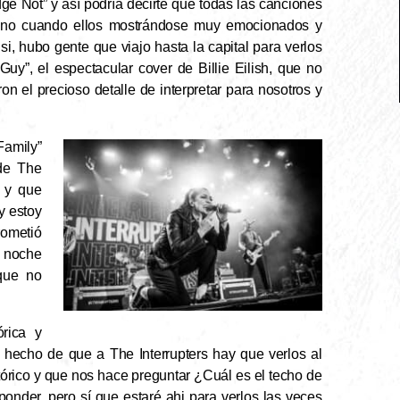
ge Not” y así podría decirte que todas las canciones
 vino cuando ellos mostrándose muy emocionados y
i, hubo gente que viajo hasta la capital para verlos
uy”, el espectacular cover de Billie Eilish, que no
n el precioso detalle de interpretar para nosotros y
Family”
 de The
e y que
y estoy
rometió
a noche
que no
rica y
 hecho de que a The Interrupters hay que verlos al
tórico y que nos hace preguntar ¿Cuál es el techo de
sponder, pero sí que estaré ahi para verlos las veces