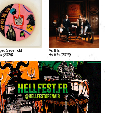
ged Sevenfold
As It Is
ca (2026)
As It Is (2026)