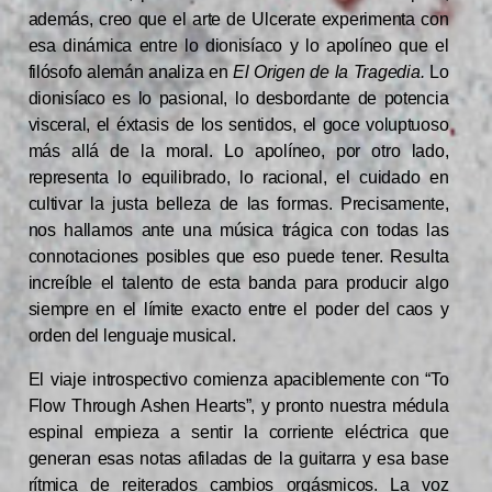
además, creo que el arte de Ulcerate experimenta con
esa dinámica entre lo dionisíaco y lo apolíneo que el
filósofo alemán analiza en
El Origen de la Tragedia.
Lo
dionisíaco es lo pasional, lo desbordante de potencia
visceral, el éxtasis de los sentidos, el goce voluptuoso
más allá de la moral. Lo apolíneo, por otro lado,
representa lo equilibrado, lo racional, el cuidado en
cultivar la justa belleza de las formas. Precisamente,
nos hallamos ante una música trágica con todas las
connotaciones posibles que eso puede tener. Resulta
increíble el talento de esta banda para producir algo
siempre en el límite exacto entre el poder del caos y
orden del lenguaje musical.
El viaje introspectivo comienza apaciblemente con “To
Flow Through Ashen Hearts”, y pronto nuestra médula
espinal empieza a sentir la corriente eléctrica que
generan esas notas afiladas de la guitarra y esa base
rítmica de reiterados cambios orgásmicos. La voz