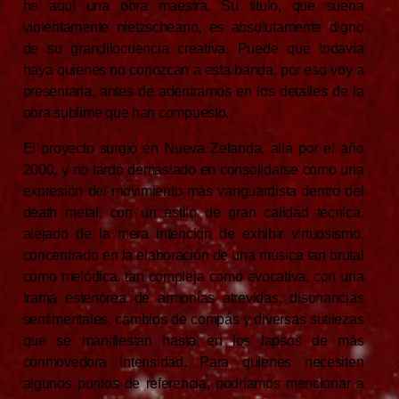
he aquí una obra maestra. Su título, que suena
violentamente nietzscheano, es absolutamente digno
de su grandilocuencia creativa. Puede que todavía
haya quienes no conozcan a esta banda, por eso voy a
presentarla, antes de adentrarnos en los detalles de la
obra sublime que han compuesto.
El proyecto surgió en Nueva Zelanda, allá por el año
2000, y no tardó demasiado en consolidarse como una
expresión del movimiento más vanguardista dentro del
death metal, con un estilo de gran calidad técnica,
alejado de la mera intención de exhibir virtuosismo,
concentrado en la elaboración de una música tan brutal
como melódica, tan compleja como evocativa, con una
trama estertórea de armonías atrevidas, disonancias
sentimentales, cambios de compás y diversas sutilezas
que se manifiestan hasta en los lapsos de más
conmovedora intensidad. Para quienes necesiten
algunos puntos de referencia, podríamos mencionar a