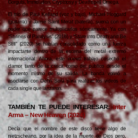
Gorguts, Immolation, Cryptopsy y Deathspell Omega.
El trío de Paul Kelland (voz y bajo), Michael Hoggard
(guitarra) y Jamie Saint Merat (batería), suena con un
poder que parece multiplicarlos sónicamente. Ya con
“Shrines of Paralysis” (2016) y “Stare into Death and Be
Still” (2020) se habían consolidado como una fuerza
impactante dentro de la escena del metal extremo
internacional. Ahora, este nuevo trabajo cosechó el
clamor tanto de la crítica como del público desde el
momento mismo de su salida. La banda volvió a
asociarse con Dehn Sora para realizar los videos de
cada single que lanzaron.
TAMBIÉN TE PUEDE INTERESAR:
Inter
Arma – New Heaven (2024)
Decía que el nombre de este disco tiene algo de
nietzscheano, por la idea de la muerte de Dios pero,