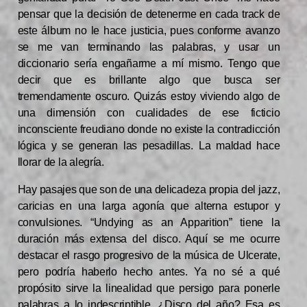
pensar que la decisión de detenerme en cada track de
este álbum no le hace justicia, pues conforme avanzo
se me van terminando las palabras, y usar un
diccionario sería engañarme a mí mismo. Tengo que
decir que es brillante algo que busca ser
tremendamente oscuro. Quizás estoy viviendo algo de
una dimensión con cualidades de ese ficticio
inconsciente freudiano donde no existe la contradicción
lógica y se generan las pesadillas. La maldad hace
llorar de la alegría.
Hay pasajes que son de una delicadeza propia del jazz,
caricias en una larga agonía que alterna estupor y
convulsiones. “Undying as an Apparition” tiene la
duración más extensa del disco. Aquí se me ocurre
destacar el rasgo progresivo de la música de Ulcerate,
pero podría haberlo hecho antes. Ya no sé a qué
propósito sirve la linealidad que persigo para ponerle
palabras a lo indescriptible. ¿Disco del año? Esa es