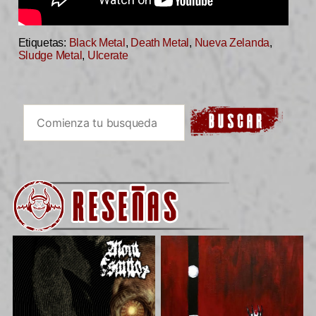
Etiquetas:
Black Metal
,
Death Metal
,
Nueva Zelanda
,
Sludge Metal
,
Ulcerate