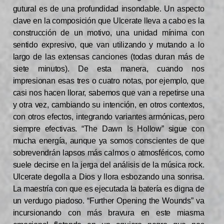
gutural es de una profundidad insondable. Un aspecto
clave en la composición que Ulcerate lleva a cabo es la
construcción de un motivo, una unidad mínima con
sentido expresivo, que van utilizando y mutando a lo
largo de las extensas canciones (todas duran más de
siete minutos). De esta manera, cuando nos
impresionan esas tres o cuatro notas, por ejemplo, que
casi nos hacen llorar, sabemos que van a repetirse una
y otra vez, cambiando su intención, en otros contextos,
con otros efectos, integrando variantes armónicas, pero
siempre efectivas. “The Dawn Is Hollow” sigue con
mucha energía, aunque ya somos conscientes de que
sobrevendrán lapsos más calmos o atmosféricos, como
suele decirse en la jerga del análisis de la música rock.
Ulcerate degolla a Dios y llora esbozando una sonrisa.
La maestría con que es ejecutada la batería es digna de
un verdugo piadoso. “Further Opening the Wounds” va
incursionando con más bravura en este miasma