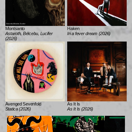
Montsanto
Haken
Astaroth, Bélcebu, Lucifer
In a fever dream (2026)
(2026)
Avenged Sevenfold
As It Is
Statica (2026)
As It Is (2026)