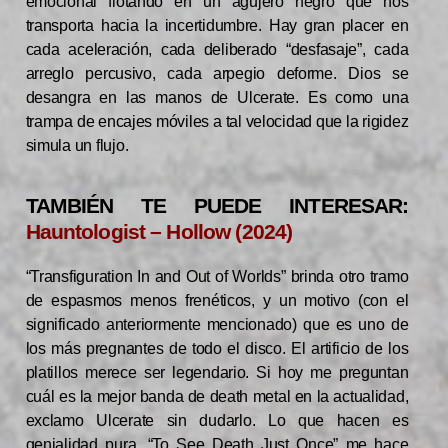
emocional flotando en un agujero negro que nos
transporta hacia la incertidumbre. Hay gran placer en
cada aceleración, cada deliberado “desfasaje”, cada
arreglo percusivo, cada arpegio deforme. Dios se
desangra en las manos de Ulcerate. Es como una
trampa de encajes móviles a tal velocidad que la rigidez
simula un flujo.
TAMBIÉN TE PUEDE INTERESAR:
Hauntologist – Hollow (2024)
“Transfiguration In and Out of Worlds” brinda otro tramo
de espasmos menos frenéticos, y un motivo (con el
significado anteriormente mencionado) que es uno de
los más pregnantes de todo el disco. El artificio de los
platillos merece ser legendario. Si hoy me preguntan
cuál es la mejor banda de death metal en la actualidad,
exclamo Ulcerate sin dudarlo. Lo que hacen es
genialidad pura. “To See Death Just Once” me hace