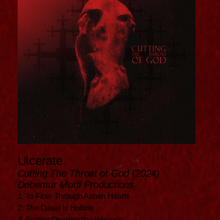
Ulcerate
Cutting The Throat of God (2024)
Debemur Morti Productions
1. To Flow Through Ashen Hearts
2. The Dawn Is Hollow
3. Further Opening the Wounds