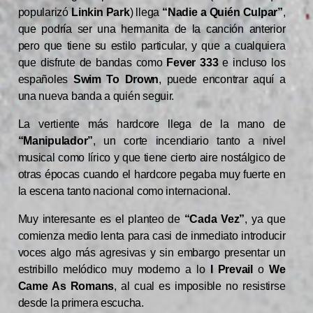
popularizó
Linkin Park
) llega
“Nadie a Quién Culpar”
,
que podría ser una hermanita de la canción anterior
pero que tiene su estilo particular, y que a cualquiera
que disfrute de bandas como
Fever 333
e incluso los
españoles
Swim To Drown
, puede encontrar aquí a
una nueva banda a quién seguir.
La vertiente más hardcore llega de la mano de
“Manipulador”
, un corte incendiario tanto a nivel
musical como lírico y que tiene cierto aire nostálgico de
otras épocas cuando el hardcore pegaba muy fuerte en
la escena tanto nacional como internacional.
Muy interesante es el planteo de
“Cada Vez”
, ya que
comienza medio lenta para casi de inmediato introducir
voces algo más agresivas y sin embargo presentar un
estribillo melódico muy moderno a lo
I Prevail
o
We
Came As Romans
, al cual es imposible no resistirse
desde la primera escucha.