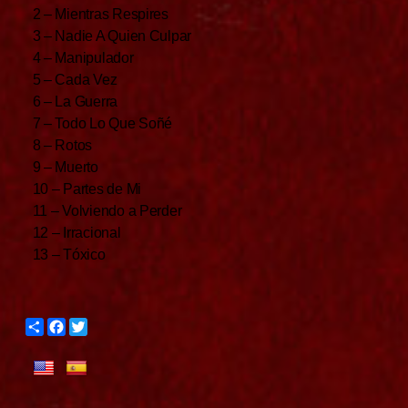
2 – Mientras Respires
3 – Nadie A Quien Culpar
4 – Manipulador
5 – Cada Vez
6 – La Guerra
7 – Todo Lo Que Soñé
8 – Rotos
9 – Muerto
10 – Partes de Mi
11 – Volviendo a Perder
12 – Irracional
13 – Tóxico
S
F
T
h
a
w
a
c
i
r
e
t
e
b
t
o
e