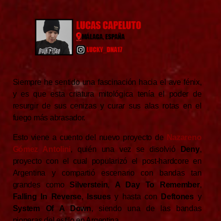
o
r
k
Siempre he sentido una fascinación hacia el ave fénix,
y es que esta criatura mitológica tenía el poder de
resurgir de sus cenizas y curar sus alas rotas en el
fuego más abrasador.
Esto viene a cuento del nuevo proyecto de
Nazareno
Gómez Antolini
, quién una vez se disolvió
Deny
,
proyecto con el cual popularizó el post-hardcore en
Argentina y compartió escenario con bandas tan
grandes como
Silverstein
,
A Day To Remember
,
Falling In Reverse
,
Issues
y hasta con
Deftones
y
System Of A Down
, siendo una de las bandas
pioneras del estilo en Argentina.