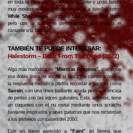
en toda la cara, con un riff muy potente y unas bases
muy modernas que podrían recordar a bandas como
While She Sleeps
o incluso
Stray From The Path
,
pero con la suficiente personalidad que inyecta el
cantante a la banda.
TAMBIÉN TE PUEDE INTERESAR:
Halestorm – Back From The Dead (2022)
Algo más melódica es
“Mientras Respires”
, que sigue
esa doble línea de voces, si Naza tira ciertos screams,
la respuesta melódica podría recordar a bandas como
Saosin
, con una línea bastante aguda pero que encaja
de perlas con las voces guturales. Ésta, además, tiene
un coqueteo con el nu metal mediante unos scratchs
bastante inspirados y unas guitarras que nos recuerdan
a los primeros compases del 2000.
Con un ligero parecido a
“Faint”
(el himno que