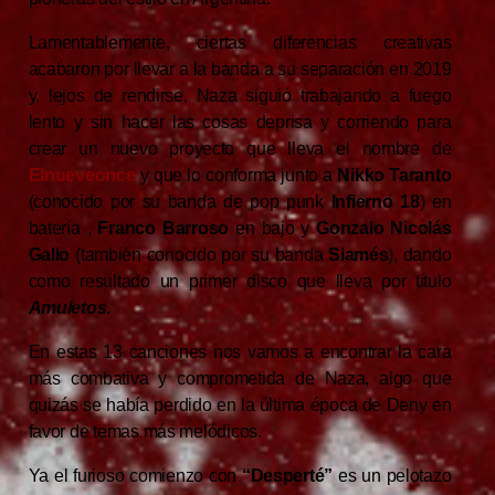
Lamentablemente, ciertas diferencias creativas
acabaron por llevar a la banda a su separación en 2019
y, lejos de rendirse, Naza siguió trabajando a fuego
lento y sin hacer las cosas deprisa y corriendo para
crear un nuevo proyecto que lleva el nombre de
Elnueveonce
y que lo conforma junto a
Nikko Taranto
(conocido por su banda de pop punk
Infierno 18
) en
batería ,
Franco Barroso
en bajo y
Gonzalo Nicolás
Gallo
(también conocido por su banda
Siamés
), dando
como resultado un primer disco que lleva por título
Amuletos
.
En estas 13 canciones nos vamos a encontrar la cara
más combativa y comprometida de Naza, algo que
quizás se había perdido en la última época de Deny en
favor de temas más melódicos.
Ya el furioso comienzo con
“Desperté”
es un pelotazo