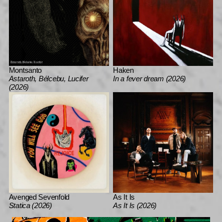
Montsanto
Haken
Astaroth, Bélcebu, Lucifer
In a fever dream (2026)
(2026)
Avenged Sevenfold
As It Is
Statica (2026)
As It Is (2026)