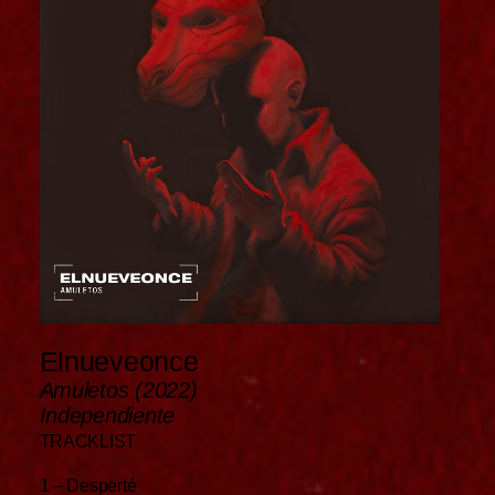
Elnueveonce
Amuletos (2022)
Independiente
TRACKLIST
1 – Desperté