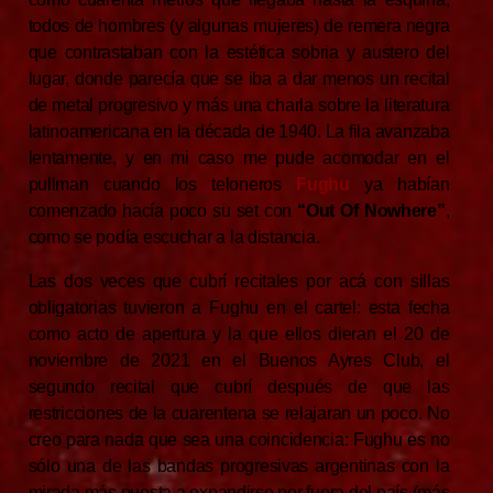
todos de hombres (y algunas mujeres) de remera negra
que contrastaban con la estética sobria y austero del
lugar, donde parecía que se iba a dar menos un recital
de metal progresivo y más una charla sobre la literatura
latinoamericana en la década de 1940. La fila avanzaba
lentamente, y en mi caso me pude acomodar en el
pullman cuando los teloneros
Fughu
ya habían
comenzado hacía poco su set con
“Out Of Nowhere”
,
como se podía escuchar a la distancia.
Las dos veces que cubrí recitales por acá con sillas
obligatorias tuvieron a Fughu en el cartel: esta fecha
como acto de apertura y la que ellos dieran el 20 de
noviembre de 2021 en el Buenos Ayres Club, el
segundo recital que cubrí después de que las
restricciones de la cuarentena se relajaran un poco. No
creo para nada que sea una coincidencia: Fughu es no
sólo una de las bandas progresivas argentinas con la
mirada más puesta a expandirse por fuera del país (más