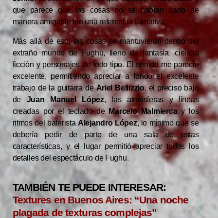
que parece que las cosas no se habían dado de
manera amigable fue una referencia llamativa.
Más allá de eso, las cosas se mantuvieron dentro del
extraño mundo de Fughu, lleno de fantasía, ciencia
ficción y personajes de todo tipo. El sonido me pareció
excelente, permitiendo apreciar a fondo el excelente
trabajo de la guitarra de
Ariel Bellizzio
, el preciso bajo
de
Juan Manuel López
, las atmósferas y líneas
creadas por el teclado de
Marcelo Malmierca
y los
ritmos del baterista
Alejandro López
, lo mínimo que se
debería pedir de parte de una sala de estas
características, y el lugar permitió apreciar todos los
detalles del espectáculo de Fughu.
TAMBIÉN TE PUEDE INTERESAR:
Textures en Buenos Aires: “Una noche
plagada de texturas complejas”