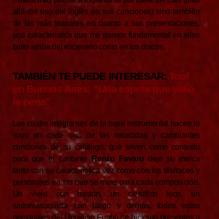
allá del uso del inglés en sus canciones) sino también
de las más teatrales en cuanto a sus presentaciones,
una característica que me parece fundamental en ellos
tanto arriba del escenario como en los discos.
TAMBIÉN TE PUEDE INTERESAR:
Tool
en Buenos Aires: “Una espera que valió
la pena”
Los cuatro integrantes de la base instrumental hacen lo
suyo en cada una de las retorcidas y cambiantes
canciones de su catálogo, que sirven como contexto
para que el cantante
Renzo Favaro
deje su marca
tanto con su característica voz como con los disfraces y
personajes en los que se mete para cada composición.
Un viejo con bastón, un científico loco, un
sadomasoquista con látigo y demás, todos estos
personajes del Universo Fughu se hicieron presentes a