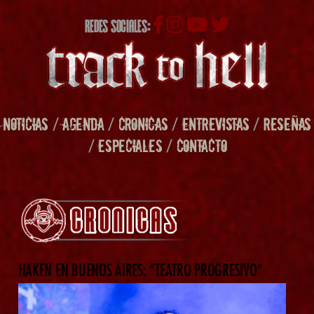
REDES SOCIALES:
NOTICIAS
/
AGENDA
/
CRONICAS
/
ENTREVISTAS
/
RESEÑAS
/
ESPECIALES
/
CONTACTO
HAKEN EN BUENOS AIRES: “TEATRO PROGRESIVO”