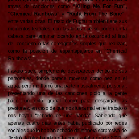
través de canciones como
“Killing Me For Fun”
,
“Chemical Rainbows”
y
“Right From The Bone”
,
entre varias otras. El resto de Fughu también tiene sus
momentos teatrales, con las luces que se ponen en la
cabeza para terminar tocando en la oscuridad al final
del concierto o las coreografías simples que realizan,
como la posición de espantapájaros en “Chemical
Rainbows”.
Favaro suele simplemente desaparecer dentro de sus
personajes, donde parece moverse como pez en el
agua, pero me llamó una parte inusualmente personal:
presentando una de las canciones pidió a la gente
hacer un grito grupal como para descargar las
presiones, en caso de que nos fuera mal en el trabajo o
nos hayan “echado de una banda”. Sabiendo que
apenas cuatro días antes había publicado por redes
sociales que lo habían echado de manera sorpresiva de
Jerikó
, la otra banda en la que cantaba desde 2021, y