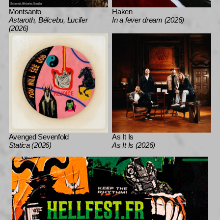
Montsanto
Haken
Astaroth, Bélcebu, Lucifer
In a fever dream (2026)
(2026)
Avenged Sevenfold
As It Is
Statica (2026)
As It Is (2026)