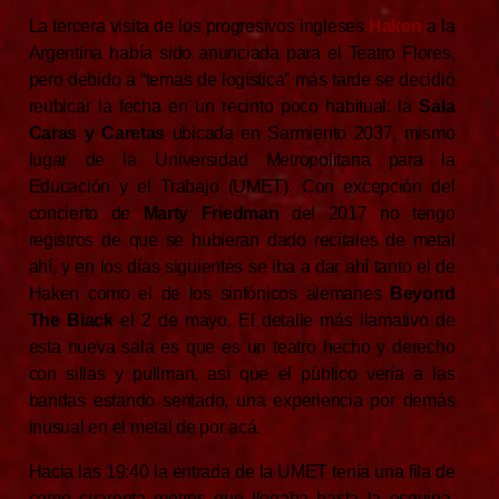
La tercera visita de los progresivos ingleses
Haken
a la
Argentina había sido anunciada para el Teatro Flores,
pero debido a “temas de logística” más tarde se decidió
reubicar la fecha en un recinto poco habitual: la
Sala
Caras y Caretas
ubicada en Sarmiento 2037, mismo
lugar de la Universidad Metropolitana para la
Educación y el Trabajo (UMET). Con excepción del
concierto de
Marty Friedman
del 2017 no tengo
registros de que se hubieran dado recitales de metal
ahí, y en los días siguientes se iba a dar ahí tanto el de
Haken como el de los sinfónicos alemanes
Beyond
The Black
el 2 de mayo. El detalle más llamativo de
esta nueva sala es que es un teatro hecho y derecho
con sillas y pullman, así que el público vería a las
bandas estando sentado, una experiencia por demás
inusual en el metal de por acá.
Hacia las 19:40 la entrada de la UMET tenía una fila de
como cuarenta metros que llegaba hasta la esquina,