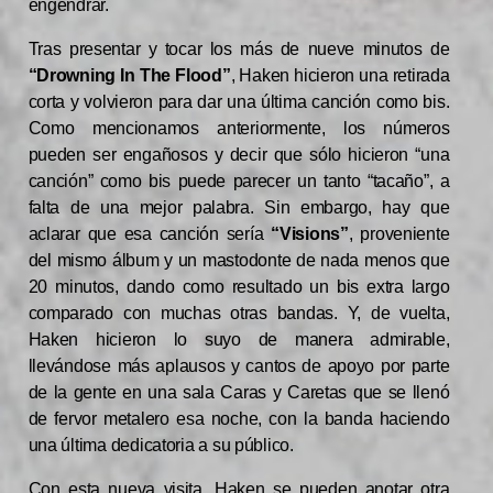
engendrar.
Tras presentar y tocar los más de nueve minutos de
“Drowning In The Flood”
, Haken hicieron una retirada
corta y volvieron para dar una última canción como bis.
Como mencionamos anteriormente, los números
pueden ser engañosos y decir que sólo hicieron “una
canción” como bis puede parecer un tanto “tacaño”, a
falta de una mejor palabra. Sin embargo, hay que
aclarar que esa canción sería
“Visions”
, proveniente
del mismo álbum y un mastodonte de nada menos que
20 minutos, dando como resultado un bis extra largo
comparado con muchas otras bandas. Y, de vuelta,
Haken hicieron lo suyo de manera admirable,
llevándose más aplausos y cantos de apoyo por parte
de la gente en una sala Caras y Caretas que se llenó
de fervor metalero esa noche, con la banda haciendo
una última dedicatoria a su público.
Con esta nueva visita, Haken se pueden anotar otra