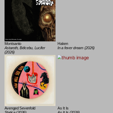
Montsanto
Haken
Astaroth, Bélcebu, Lucifer
In a fever dream (2026)
(2026)
Avenged Sevenfold
As It Is
Statica (2026)
As It Is (2026)