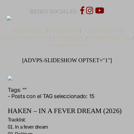
REDES SOCIALES:
NOTICIAS
/
AGENDA
/
CRONICAS
/
ENTREVISTAS
/
RESEÑAS
/
ESPECIALES
/
CONTACTO
[ADVPS-SLIDESHOW OPTSET="1"]
Tags:
""
- Posts con el TAG seleccionado: 15
HAKEN – IN A FEVER DREAM (2026)
Tracklist:
01. In a fever dream