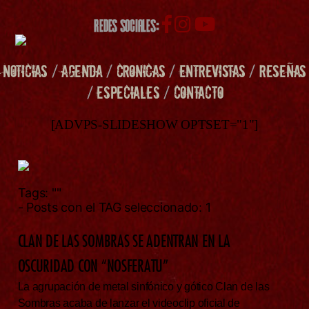
REDES SOCIALES:
NOTICIAS
/
AGENDA
/
CRONICAS
/
ENTREVISTAS
/
RESEÑAS
/
ESPECIALES
/
CONTACTO
[ADVPS-SLIDESHOW OPTSET="1"]
Tags:
""
- Posts con el TAG seleccionado: 1
CLAN DE LAS SOMBRAS SE ADENTRAN EN LA
OSCURIDAD CON “NOSFERATU”
La agrupación de metal sinfónico y gótico Clan de las
Sombras acaba de lanzar el videoclip oficial de