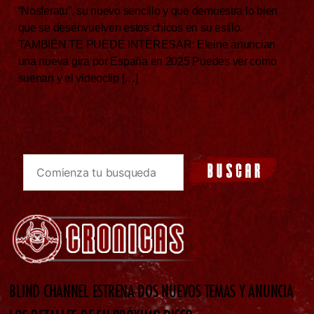
“Nosferatu”, su nuevo sencillo y que demuestra lo bien
que se desenvuelven estos chicos en su estilo.
TAMBIÉN TE PUEDE INTERESAR: Eleine anuncian
una nueva gira por España en 2025 Puedes ver como
suenan y el videoclip […]
BLIND CHANNEL ESTRENA DOS NUEVOS TEMAS Y ANUNCIA