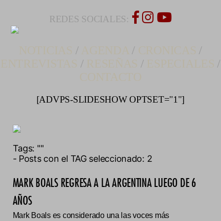
REDES SOCIALES:
NOTICIAS
/
AGENDA
/
CRONICAS
/
ENTREVISTAS
/
RESEÑAS
/
ESPECIALES
/
CONTACTO
[ADVPS-SLIDESHOW OPTSET="1"]
Tags:
""
- Posts con el TAG seleccionado: 2
MARK BOALS REGRESA A LA ARGENTINA LUEGO DE 6
AÑOS
Mark Boals es considerado una las voces más