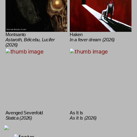
Montsanto
Haken
Astaroth, Bélcebu, Lucifer
In a fever dream (2026)
(2026)
Avenged Sevenfold
As It Is
Statica (2026)
As It Is (2026)